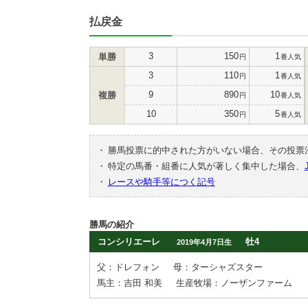
払戻金
3
150
1
単勝
円
番人気
3
110
1
円
番人気
9
890
10
複勝
円
番人気
10
350
5
円
番人気
・
勝馬投票に的中された方がいない場合、その投票
・
特定の馬番・組番に人気が著しく集中した場合、
・
レースや騎手等につく記号
勝馬の紹介
コンシリエーレ
牡4
2019年4月7日生
父：ドレフォン
母：ターシャズスター
馬主：吉田 和美
生産牧場：ノーザンファーム