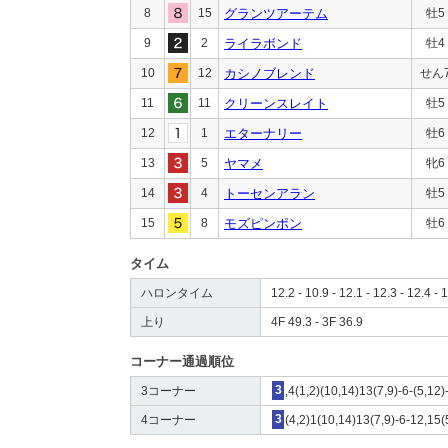
8
15
グランツアーテム
牡5
9
2
ライラボンド
牡4
10
12
カシノブレンド
せん
11
11
クリーンスレイト
牡5
12
1
エターナリー
牡6
13
5
ヤマメ
牝6
14
4
トーセンアラン
牡5
15
8
モズピンポン
牡6
タイム
ハロンタイム
12.2 - 10.9 - 12.1 - 12.3 - 12.4 - 
上り
4F 49.3 - 3F 36.9
コーナー通過順位
3コーナー
3
,4(1,2)(10,14)13(7,9)-6-(5,12)
4コーナー
3
(4,2)1(10,14)13(7,9)-6-12,15(