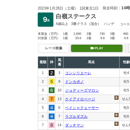
14時
発走時刻：
2023年1月28日（土曜） 1回東京1日
白嶺ステークス
4歳以上
3勝クラス
（混合）
ハンデ
コース
本賞金
（万円）
1着
1,840
2着
740
3着
460
付加賞
（万円）
1着
33.6
2着
9.6
3着
4.8
レース映像
PLAY
馬
着順
枠
馬名
性齢
番
1
3
コンシリエーレ
牡4
2
9
ドンカポノ
牡5
3
10
ジョディーズマロン
牡5
4
13
ケイアイロベージ
せん
5
6
ペイシャクェーサー
牝5
6
7
ラズルダズル
牡6
7
14
ダッチマン
せん