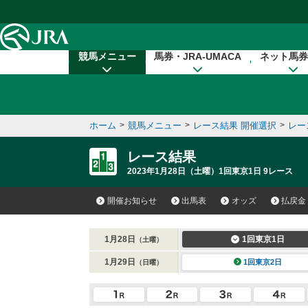
本文へ移動する
競馬メニュー
馬券・JRA-UMACA
ネット馬券
ホーム
>
競馬メニュー
>
レース結果 開催選択
>
レー
レース結果
2023年1月28日（土曜）1回東京1日 9レース
開催お知らせ
出馬表
オッズ
払戻金
1月28日
1回東京1日
（土曜）
1月29日
1回東京2日
（日曜）