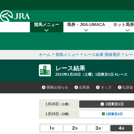
本文へ移動する
競馬メニュー
馬券・JRA-UMACA
ネット馬券
ホーム
>
競馬メニュー
>
レース結果 開催選択
>
レー
レース結果
2023年1月28日（土曜）1回東京1日 4レース
開催お知らせ
出馬表
オッズ
払戻金
1月28日
1回東京1日
（土曜）
1月29日
1回東京2日
（日曜）