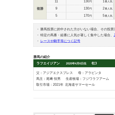
11
130
1
円
番人気
9
130
2
複勝
円
番人気
5
170
5
円
番人気
・
勝馬投票に的中された方がいない場合、その投票
・
特定の馬番・組番に人気が著しく集中した場合、
・
レースや騎手等につく記号
勝馬の紹介
ラフエイジアン
牡3
2020年4月6日生
父：アジアエクスプレス
母：アラピンタ
馬主：尾﨑 恒男
生産牧場：フジワラフアーム
取引市場：2021年
北海道サマーセール