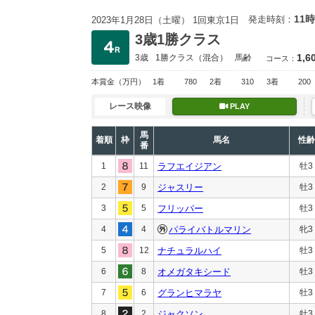
11時
発走時刻：
2023年1月28日（土曜） 1回東京1日
3歳1勝クラス
1,6
3歳
1勝クラス
（混合）
馬齢
コース：
本賞金
（万円）
1着
780
2着
310
3着
200
レース映像
PLAY
馬
着順
枠
馬名
性齢
番
1
11
ラフエイジアン
牡3
2
9
ジャスリー
牡3
3
5
フリッパー
牡3
4
4
パライバトルマリン
牝3
5
12
ナチュラルハイ
牡3
6
8
オメガタキシード
牡3
7
6
グランヒマラヤ
牡3
8
2
ジャクソン
牡3