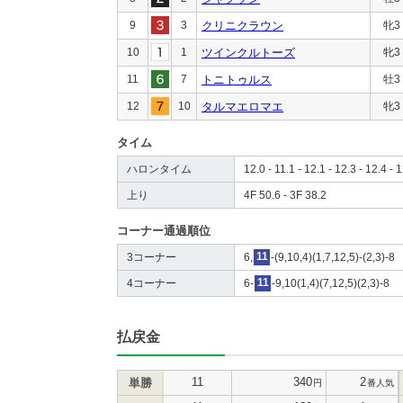
9
3
クリニクラウン
牝3
10
1
ツインクルトーズ
牝3
11
7
トニトゥルス
牡3
12
10
タルマエロマエ
牝3
タイム
ハロンタイム
12.0 - 11.1 - 12.1 - 12.3 - 12.4 - 
上り
4F 50.6 - 3F 38.2
コーナー通過順位
3コーナー
6,
11
-(9,10,4)(1,7,12,5)-(2,3)-8
4コーナー
6-
11
-9,10(1,4)(7,12,5)(2,3)-8
払戻金
11
340
2
単勝
円
番人気