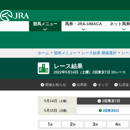
本文へ移動する
競馬メニュー
馬券・JRA-UMACA
ネット馬券
ホーム
>
競馬メニュー
>
レース結果 開催選択
>
レー
レース結果
2022年5月14日（土曜）2回東京7日 10レース
開催お知らせ
出馬表
オッズ
払戻金
5月14日
2回東京7日
（土曜）
5月15日
2回東京8日
（日曜）