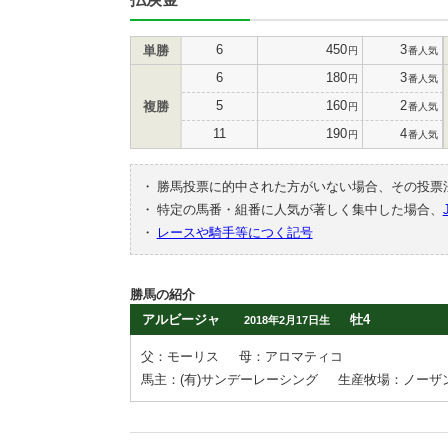
6
450
3
単勝
円
番人気
6
180
3
円
番人気
5
160
2
複勝
円
番人気
11
190
4
円
番人気
・
勝馬投票に的中された方がいない場合、その投票
・
特定の馬番・組番に人気が著しく集中した場合、
・
レースや騎手等につく記号
勝馬の紹介
アルビージャ
牡4
2018年2月17日生
父：モーリス
母：アロマティコ
馬主：(有)サンデーレーシング
生産牧場：ノーザ