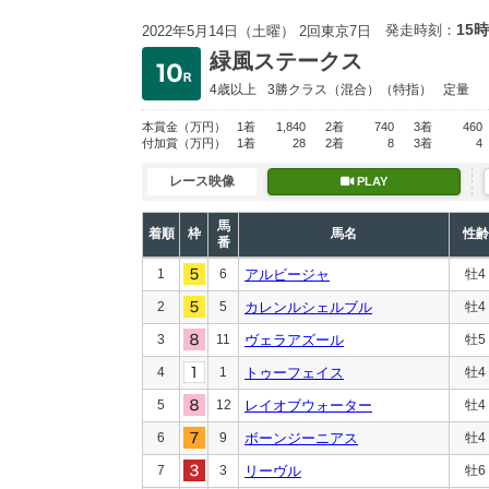
15時
発走時刻：
2022年5月14日（土曜） 2回東京7日
緑風ステークス
4歳以上
3勝クラス
（混合）（特指）
定量
本賞金
（万円）
1着
1,840
2着
740
3着
460
付加賞
（万円）
1着
28
2着
8
3着
4
レース映像
PLAY
馬
着順
枠
馬名
性齢
番
1
6
アルビージャ
牡4
2
5
カレンルシェルブル
牡4
3
11
ヴェラアズール
牡5
4
1
トゥーフェイス
牡4
5
12
レイオブウォーター
牡4
6
9
ボーンジーニアス
牡4
7
3
リーヴル
牡6