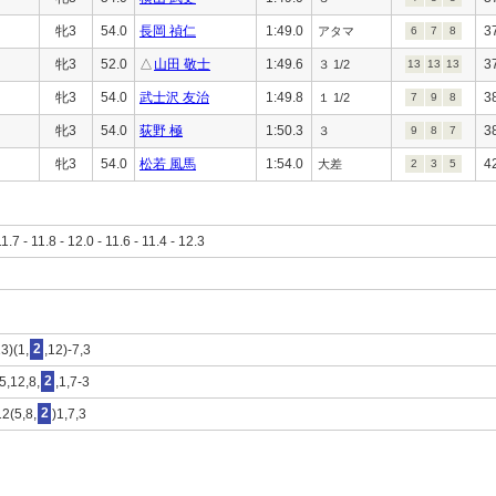
牝3
54.0
長岡 禎仁
1:49.0
3
アタマ
6
7
8
牝3
52.0
△
山田 敬士
1:49.6
3
３ 1/2
13
13
13
牝3
54.0
武士沢 友治
1:49.8
3
１ 1/2
7
9
8
牝3
54.0
荻野 極
1:50.3
3
３
9
8
7
牝3
54.0
松若 風馬
1:54.0
4
大差
2
3
5
11.7 - 11.8 - 12.0 - 11.6 - 11.4 - 12.3
3)(1,
2
,12)-7,3
5,12,8,
2
,1,7-3
12(5,8,
2
)1,7,3