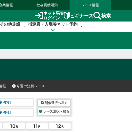
企業情報
社会貢献活動
レース情報
ネット馬券
検索
ビギナーズ
ログイン
その他施設
指定席・入場券ネット予約
情報
今週の注目レース
新潟3日
開催選択へ戻る
レース選択へ戻る
新潟4日