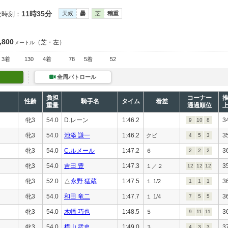
11時35分
走時刻：
天候
曇
芝
稍重
,800
（芝・左）
メートル
3着
130
4着
78
5着
52
全周パトロール
負担
コーナー
性齢
騎手名
タイム
着差
重量
通過順位
牝3
54.0
D.レーン
1:46.2
3
9
10
8
牝3
54.0
池添 謙一
1:46.2
3
クビ
4
5
3
牝3
54.0
C.ルメール
1:47.2
3
６
2
2
2
牝3
54.0
吉田 豊
1:47.3
3
１／２
12
12
12
牝3
52.0
△
永野 猛蔵
1:47.5
3
１ 1/2
1
1
1
牝3
54.0
和田 竜二
1:47.7
3
１ 1/4
7
5
5
牝3
54.0
木幡 巧也
1:48.5
3
５
9
11
11
牝3
54.0
横山 武史
1:49.0
3
３
4
3
3