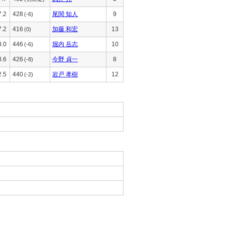
7.2
428
尾関 知人
9
(-6)
7.2
416
加藤 和宏
13
(0)
8.0
446
堀内 岳志
10
(-6)
8.6
426
今野 貞一
8
(-8)
2.5
440
岩戸 孝樹
12
(-2)