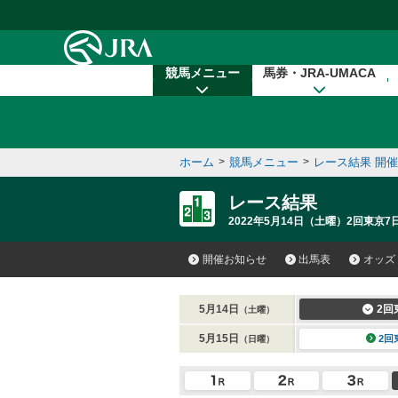
本文へ移動する
競馬メニュー
馬券・JRA-UMACA
ホーム
>
競馬メニュー
>
レース結果 開
レース結果
2022年5月14日（土曜）2回東京7
開催お知らせ
出馬表
オッズ
5月14日
2回
（土曜）
5月15日
2回
（日曜）