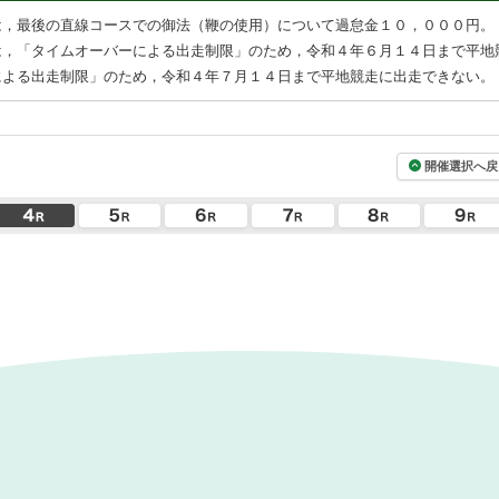
は，最後の直線コースでの御法（鞭の使用）について過怠金１０，０００円。
は，「タイムオーバーによる出走制限」のため，令和４年６月１４日まで平地
による出走制限」のため，令和４年７月１４日まで平地競走に出走できない。
開催選択へ戻