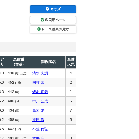
オッズ
印刷用ページ
レース結果の見方
推定
馬体重
単勝
調教師名
上り
人気
（増減）
4.3
438
清水 久詞
4
(初出走)
5.0
452
国枝 栄
2
(+6)
6.3
442
蛯名 正義
1
(0)
5.2
400
中川 公成
6
(-4)
6.6
434
黒岩 陽一
7
(0)
6.2
458
栗田 徹
5
(0)
6.5
442
小笠 倫弘
11
(+2)
7.7
492
武井 亮
3
(初出走)