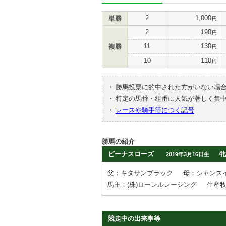
2
1,000
単勝
円
2
190
円
11
130
複勝
円
10
110
円
・
勝馬投票に的中された方がいない場
・
特定の馬番・組番に人気が著しく集
・
レースや騎手等につく記号
勝馬の紹介
ビーナスローズ
牝
2019年3月16日生
父：キタサンブラック
母：シャンス
馬主：(株)ローレルレーシング
生産
競走中の出来事等