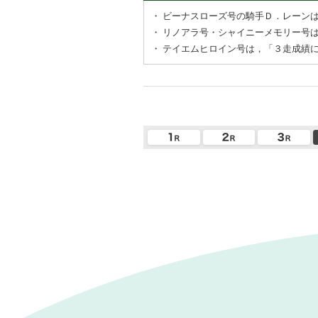
・
ビーナスローズ号の騎手Ｄ．レーン
・
リノアラ号・シャイニーメモリー号
・
テイエムヒロイン号は，「３走成績