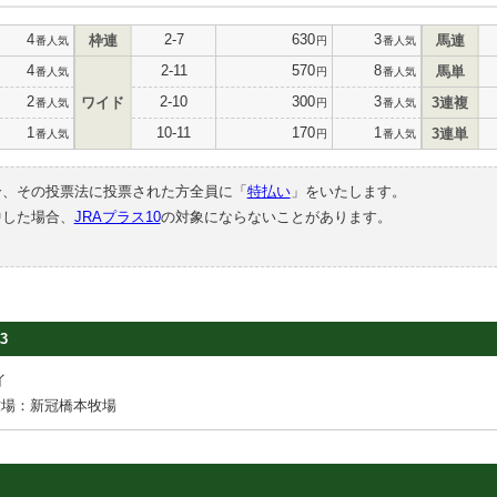
4
2-7
630
3
枠連
馬連
番人気
円
番人気
4
2-11
570
8
馬単
番人気
円
番人気
2
2-10
300
3
ワイド
3連複
番人気
円
番人気
1
10-11
170
1
3連単
番人気
円
番人気
合、その投票法に投票された方全員に「
特払い
」をいたします。
中した場合、
JRAプラス10
の対象にならないことがあります。
3
イ
牧場：新冠橋本牧場