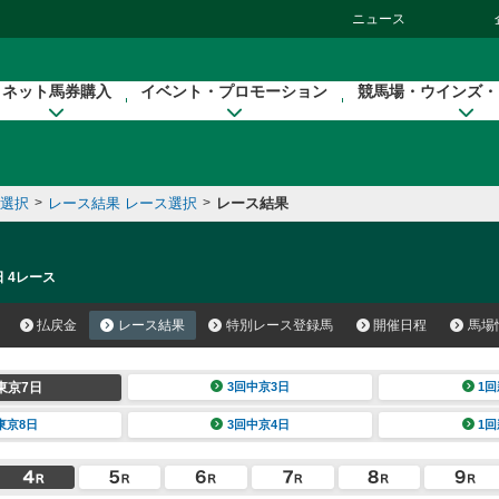
ニュース
ネット馬券購入
イベント・プロモーション
競馬場・ウインズ・
催選択
>
レース結果 レース選択
>
レース結果
日 4レース
払戻金
レース結果
特別レース登録馬
開催日程
馬場
東京7日
3回中京3日
1回
東京8日
3回中京4日
1回