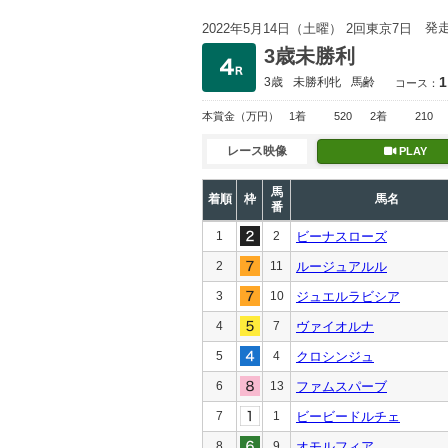
発
2022年5月14日（土曜） 2回東京7日
3歳未勝利
1
3歳
未勝利
牝
馬齢
コース：
本賞金
（万円）
1着
520
2着
210
レース映像
PLAY
馬
着順
枠
馬名
番
1
2
ビーナスローズ
2
11
ルージュアルル
3
10
ジュエルラビシア
4
7
ヴァイオルナ
5
4
クロシンジュ
6
13
ファムスパーブ
7
1
ビービードルチェ
8
9
オモルフィア