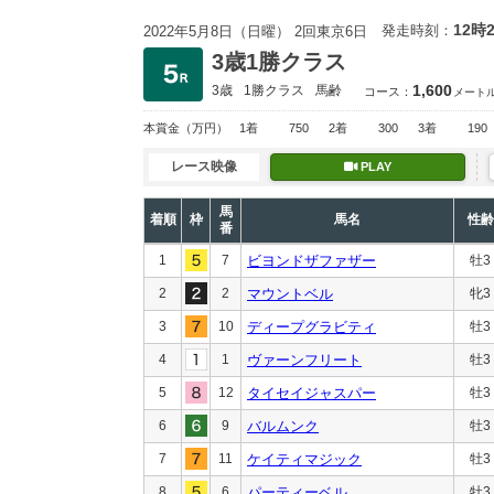
12時
発走時刻：
2022年5月8日（日曜） 2回東京6日
3歳1勝クラス
1,600
3歳
1勝クラス
馬齢
コース：
メート
本賞金
（万円）
1着
750
2着
300
3着
190
レース映像
PLAY
馬
着順
枠
馬名
性齢
番
1
7
ビヨンドザファザー
牡3
2
2
マウントベル
牝3
3
10
ディープグラビティ
牡3
4
1
ヴァーンフリート
牡3
5
12
タイセイジャスパー
牡3
6
9
バルムンク
牡3
7
11
ケイティマジック
牡3
8
6
パーティーベル
牡3