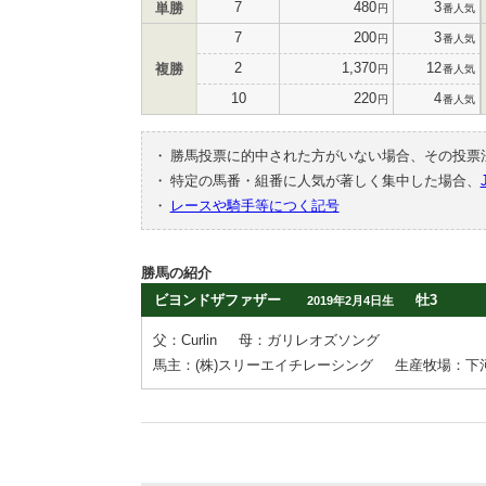
7
480
3
単勝
円
番人気
7
200
3
円
番人気
2
1,370
12
複勝
円
番人気
10
220
4
円
番人気
・
勝馬投票に的中された方がいない場合、その投票
・
特定の馬番・組番に人気が著しく集中した場合、
・
レースや騎手等につく記号
勝馬の紹介
ビヨンドザファザー
牡3
2019年2月4日生
父：Curlin
母：ガリレオズソング
馬主：(株)スリーエイチレーシング
生産牧場：下