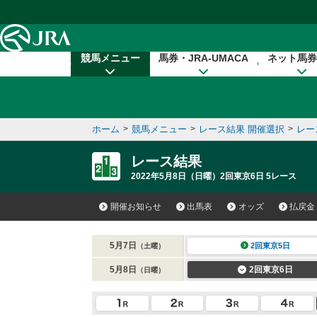
本文へ移動する
競馬メニュー
馬券・JRA-UMACA
ネット馬券
ホーム
>
競馬メニュー
>
レース結果 開催選択
>
レー
レース結果
2022年5月8日（日曜）2回東京6日 5レース
開催お知らせ
出馬表
オッズ
払戻金
5月7日
2回東京5日
（土曜）
5月8日
2回東京6日
（日曜）