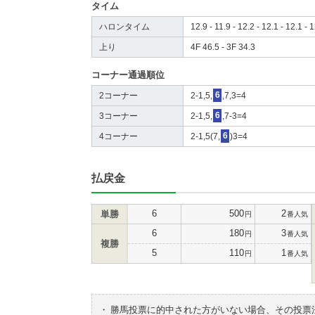
タイム
ハロンタイム
12.9 - 11.9 - 12.2 - 12.1 - 12.1 - 1
上り
4F 46.5 - 3F 34.3
コーナー通過順位
2コーナー
2-1,5,
6
,7,3=4
3コーナー
2-1,5,
6
,7-3=4
4コーナー
2-1,5(7,
6
)3=4
払戻金
6
500
2
単勝
円
番人気
6
180
3
円
番人気
複勝
5
110
1
円
番人気
・
勝馬投票に的中された方がいない場合、その投票