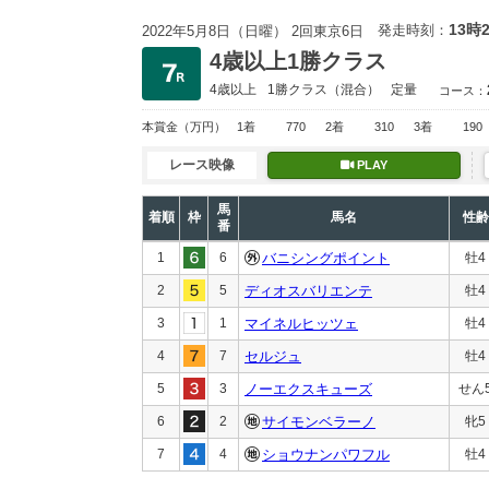
13時
発走時刻：
2022年5月8日（日曜） 2回東京6日
4歳以上1勝クラス
4歳以上
1勝クラス
（混合）
定量
コース：
本賞金
（万円）
1着
770
2着
310
3着
190
レース映像
PLAY
馬
着順
枠
馬名
性齢
番
1
6
バニシングポイント
牡4
2
5
ディオスバリエンテ
牡4
3
1
マイネルヒッツェ
牡4
4
7
セルジュ
牡4
5
3
ノーエクスキューズ
せん
6
2
サイモンベラーノ
牝5
7
4
ショウナンパワフル
牡4