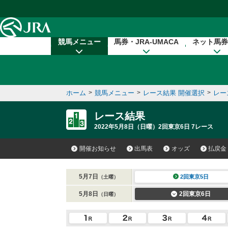
本文へ移動する
競馬メニュー
馬券・JRA-UMACA
ネット馬券
ホーム
>
競馬メニュー
>
レース結果 開催選択
>
レー
レース結果
2022年5月8日（日曜）2回東京6日 7レース
開催お知らせ
出馬表
オッズ
払戻金
5月7日
2回東京5日
（土曜）
5月8日
2回東京6日
（日曜）