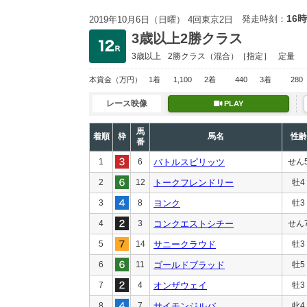
16時
発走時刻：
2019年10月6日（日曜） 4回東京2日
3歳以上2勝クラス
3歳以上
2勝クラス
（混合）［指定］
定量
本賞金
（万円）
1着
1,100
2着
440
3着
280
レース映像
PLAY
馬
着順
枠
馬名
性齢
番
1
6
バトルスピリッツ
せん
2
12
トークフレンドリー
牡4
3
8
ヨンク
牡3
4
3
コンクエストシチー
せん
5
14
サニークラウド
牡3
6
11
ゴールドブラッド
牡5
7
4
オンザウェイ
牡3
8
7
サイモンジルバ
牝4