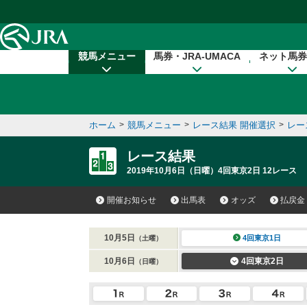
本文へ移動する
競馬メニュー
馬券・JRA-UMACA
ネット馬券
ホーム
>
競馬メニュー
>
レース結果 開催選択
>
レー
レース結果
2019年10月6日（日曜）4回東京2日 12レース
開催お知らせ
出馬表
オッズ
払戻金
10月5日
4回東京1日
（土曜）
10月6日
4回東京2日
（日曜）