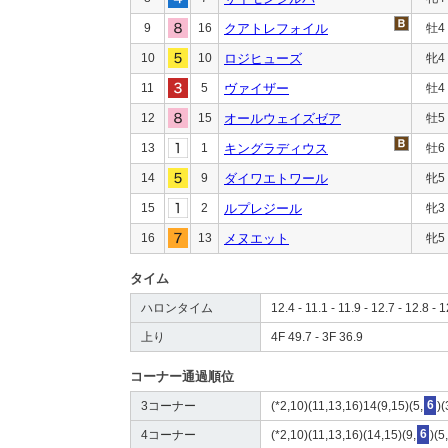
9
16
クアトレフォイル
牡4
10
10
ロジヒューズ
牝4
11
5
ヴァイザー
牡4
12
15
オールウェイズゼア
牡5
13
1
キングラディウス
牡6
14
9
ダイワエトワール
牝5
15
2
ルプレジール
牝3
16
13
メヌエット
牝5
タイム
ハロンタイム
12.4 - 11.1 - 11.9 - 12.7 - 12.8 - 1
上り
4F 49.7 - 3F 36.9
コーナー通過順位
3コーナー
(*2,10)(11,13,16)14(9,15)(5,
6
)(
4コーナー
(*2,10)(11,13,16)(14,15)(9,
6
)(5