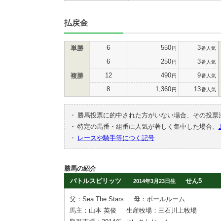
払戻金
6
550
3
単勝
円
番人気
6
250
3
円
番人気
12
490
9
複勝
円
番人気
8
1,360
13
円
番人気
・
勝馬投票に的中された方がいない場合、その投票
・
特定の馬番・組番に人気が著しく集中した場合、
・
レースや騎手等につく記号
勝馬の紹介
バトルスピリッツ
せん5
2014年3月23日生
父：Sea The Stars
母：ボールルーム
馬主：山本 英俊
生産牧場：三石川上牧場