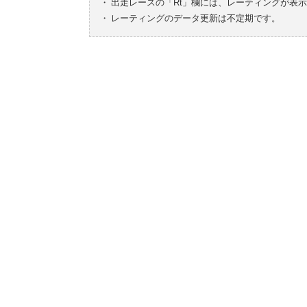
・
出走レースの「Rt」欄には、レーティングが表
・
レーティングのデータ更新は不定期です。