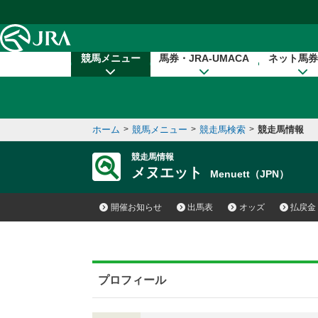
本文へ移動する
競馬メニュー
馬券・JRA-UMACA
ネット馬券
ホーム
>
競馬メニュー
>
競走馬検索
>
競走馬情報
競走馬情報
メヌエット
Menuett（JPN）
開催お知らせ
出馬表
オッズ
払戻金
プロフィール