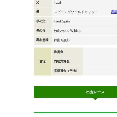
父
Tapit
母
スピニングワイルドキャット
産
母の父
Hard Spun
母の母
Hollywood Wildcat
馬名意味
舞曲名(独)
総賞金
賞金
内地方賞金
収得賞金（平地）
出走レース