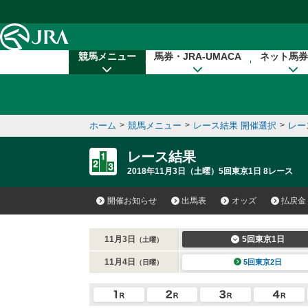
本文へ移動する
競馬メニュー
馬券・JRA-UMACA
ネット馬券
ホーム
>
競馬メニュー
>
レース結果 開催選択
>
レー
レース結果
2018年11月3日（土曜）5回東京1日 8レース
開催お知らせ
出馬表
オッズ
払戻金
11月3日
5回東京1日
（土曜）
11月4日
5回東京2日
（日曜）