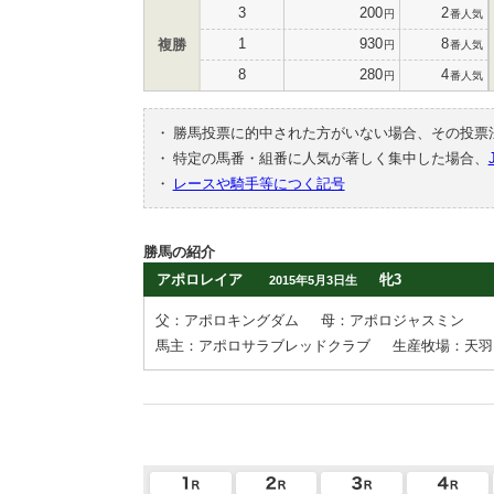
3
200
2
円
番人気
1
930
8
複勝
円
番人気
8
280
4
円
番人気
・
勝馬投票に的中された方がいない場合、その投票
・
特定の馬番・組番に人気が著しく集中した場合、
・
レースや騎手等につく記号
勝馬の紹介
アポロレイア
牝3
2015年5月3日生
父：アポロキングダム
母：アポロジャスミン
馬主：アポロサラブレッドクラブ
生産牧場：天羽