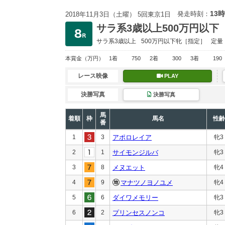
13時
発走時刻：
2018年11月3日（土曜） 5回東京1日
サラ系3歳以上500万円以下
サラ系3歳以上
500万円以下
牝［指定］
定量
本賞金
（万円）
1着
750
2着
300
3着
190
レース映像
PLAY
決勝写真
決勝写真
馬
着順
枠
馬名
性齢
番
1
3
アポロレイア
牝3
2
1
サイモンジルバ
牝3
3
8
メヌエット
牝4
4
9
マナツノヨノユメ
牝4
5
6
ダイワメモリー
牝3
6
2
プリンセスノンコ
牝3