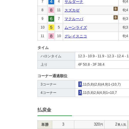
7
4
サルダーナ
牝4
8
11
スズカゼ
牝4
9
7
マクルーバ
牝3
10
5
ムーンライズ
牝3
11
10
グレイスニコ
牝4
タイム
ハロンタイム
12.3 - 10.9 - 11.9 - 12.3 - 12.4 - 
上り
4F 50.8 - 3F 38.4
コーナー通過順位
3コーナー
3
,11(5,8)(2,6)(4,9)1-(10,7)
4コーナー
3
,11(5,8)2,6(4,9)1=10,7
払戻金
3
320
2
単勝
円
番人気