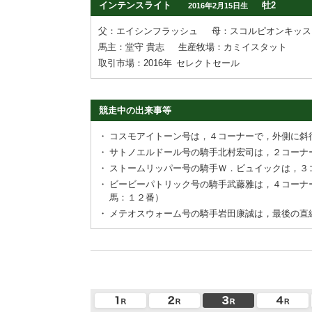
インテンスライト
牡2
2016年2月15日生
父：エイシンフラッシュ
母：スコルピオンキッス
馬主：堂守 貴志
生産牧場：カミイスタット
取引市場：2016年
セレクトセール
競走中の出来事等
・
コスモアイトーン号は，４コーナーで，外側に斜
・
サトノエルドール号の騎手北村宏司は，２コーナ
・
ストームリッパー号の騎手Ｗ．ビュイックは，３
・
ビービーパトリック号の騎手武藤雅は，４コーナ
馬：１２番）
・
メテオスウォーム号の騎手岩田康誠は，最後の直