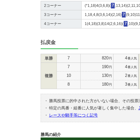
2コーナー
(*1,18)4(3,6,8)(
7
,13,14)(2,11,1
3コーナー
1,18,4,8(3,6,14)(2,16)
7
(9,10)11
4コーナー
1(4,18)(3,8)14(2,6,16)(
7
,10)(9,
払戻金
7
820
4
単勝
円
番人気
7
190
4
円
番人気
10
130
2
複勝
円
番人気
8
180
3
円
番人気
・
勝馬投票に的中された方がいない場合、その投票
・
特定の馬番・組番に人気が著しく集中した場合、
・
レースや騎手等につく記号
勝馬の紹介