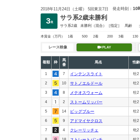
10
発走時刻：
2018年11月24日（土曜） 5回東京7日
サラ系2歳未勝利
サラ系2歳
未勝利
（混合）［指定］
馬齢
本賞金
（万円）
1着
500
2着
200
3着
130
レース映像
PLAY
馬
着順
枠
馬名
性齢
番
1
7
インテンスライト
牡2
2
10
サトノエルドール
牡2
3
8
メテオスウォーム
牡2
4
2
ストームリッパー
牡2
5
14
ビッグブルー
牡2
6
9
アドマイヤクロス
牡2
7
4
クレーリッチェ
牝2
8
18
ストレートパンチ
牡2