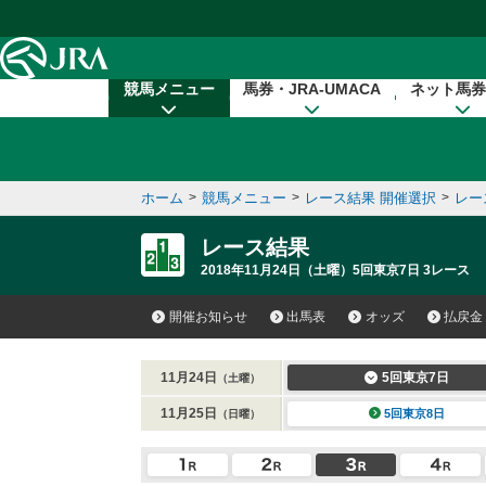
本文へ移動する
競馬メニュー
馬券・JRA-UMACA
ネット馬券
ホーム
>
競馬メニュー
>
レース結果 開催選択
>
レー
レース結果
2018年11月24日（土曜）5回東京7日 3レース
開催お知らせ
出馬表
オッズ
払戻金
11月24日
5回東京7日
（土曜）
11月25日
5回東京8日
（日曜）