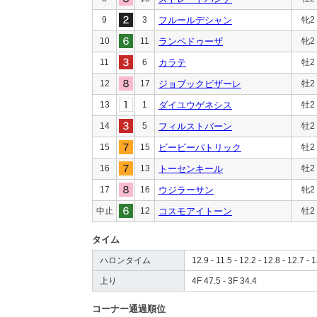
9
3
フルールデシャン
牝2
10
11
ランペドゥーザ
牝2
11
6
カラテ
牡2
12
17
ジョブックビザーレ
牡2
13
1
ダイユウゲネシス
牡2
14
5
フィルストバーン
牡2
15
15
ビービーパトリック
牡2
16
13
トーセンキール
牡2
17
16
ウジラーサン
牝2
中止
12
コスモアイトーン
牡2
タイム
ハロンタイム
12.9 - 11.5 - 12.2 - 12.8 - 12.7 - 1
上り
4F 47.5 - 3F 34.4
コーナー通過順位