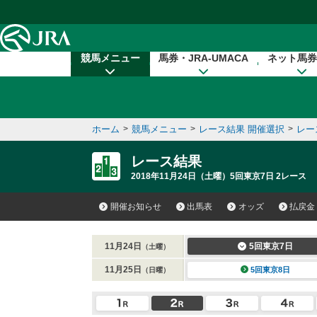
本文へ移動する
競馬メニュー
馬券・JRA-UMACA
ネット馬券
ホーム
>
競馬メニュー
>
レース結果 開催選択
>
レー
レース結果
2018年11月24日（土曜）5回東京7日 2レース
開催お知らせ
出馬表
オッズ
払戻金
11月24日
5回東京7日
（土曜）
11月25日
5回東京8日
（日曜）