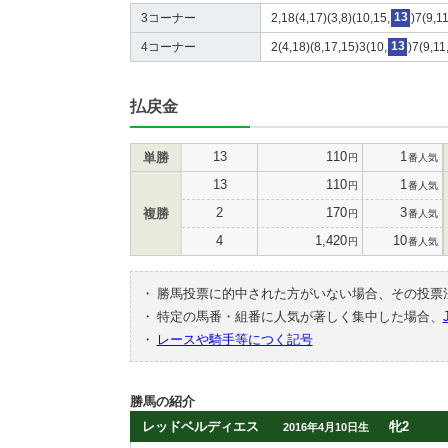
3コーナー
2,18(4,17)(3,8)(10,15,
13
)7(9,1
4コーナー
2(4,18)(8,17,15)3(10,
13
)7(9,11
払戻金
13
110
1
単勝
円
番人気
13
110
1
円
番人気
2
170
3
複勝
円
番人気
4
1,420
10
円
番人気
・
勝馬投票に的中された方がいない場合、その投票
・
特定の馬番・組番に人気が著しく集中した場合、
・
レースや騎手等につく記号
勝馬の紹介
レッドベルディエス
牝2
2016年4月10日生