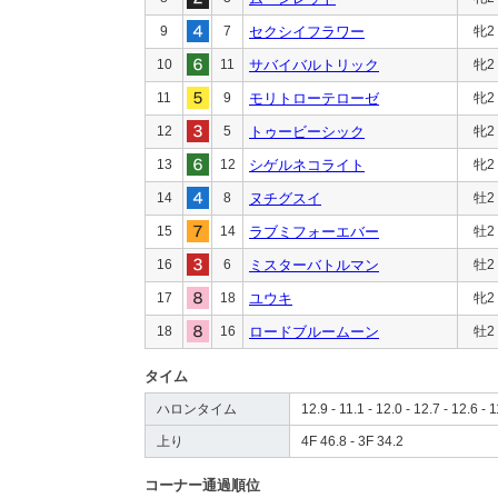
9
7
セクシイフラワー
牝2
10
11
サバイバルトリック
牝2
11
9
モリトローテローゼ
牝2
12
5
トゥービーシック
牝2
13
12
シゲルネコライト
牝2
14
8
ヌチグスイ
牡2
15
14
ラブミフォーエバー
牡2
16
6
ミスターバトルマン
牡2
17
18
ユウキ
牝2
18
16
ロードブルームーン
牡2
タイム
ハロンタイム
12.9 - 11.1 - 12.0 - 12.7 - 12.6 - 1
上り
4F 46.8 - 3F 34.2
コーナー通過順位