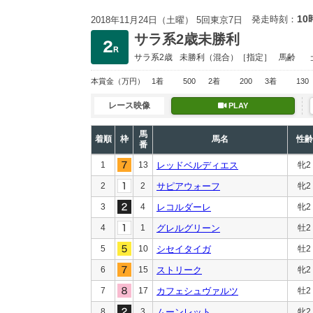
10
発走時刻：
2018年11月24日（土曜） 5回東京7日
サラ系2歳未勝利
サラ系2歳
未勝利
（混合）［指定］
馬齢
本賞金
（万円）
1着
500
2着
200
3着
130
レース映像
PLAY
馬
着順
枠
馬名
性齢
番
1
13
レッドベルディエス
牝2
2
2
サピアウォーフ
牝2
3
4
レコルダーレ
牝2
4
1
グレルグリーン
牡2
5
10
シセイタイガ
牡2
6
15
ストリーク
牝2
7
17
カフェシュヴァルツ
牡2
8
3
ムーンレット
牝2