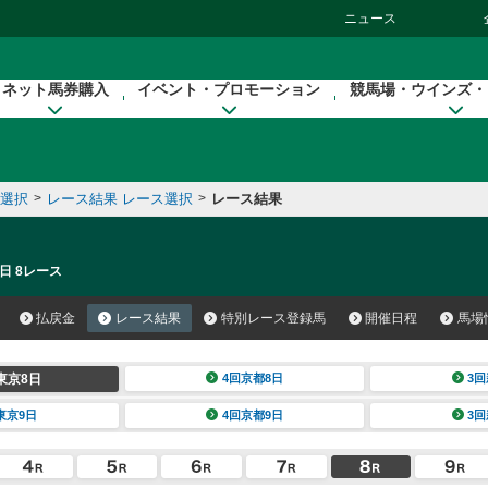
ニュース
ネット馬券購入
イベント・プロモーション
競馬場・ウインズ・
催選択
>
レース結果 レース選択
>
レース結果
日 8レース
払戻金
レース結果
特別レース登録馬
開催日程
馬場
東京8日
4回京都8日
3回
東京9日
4回京都9日
3回