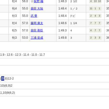
牡4
56.0
☆
荻野 極
1:48.3
3
２ 1/2
4
10
10
牝4
55.0
柴田 大知
1:48.4
3
１／２
11
1
1
牡3
55.0
武 豊
1:48.4
3
クビ
2
4
3
牡4
57.0
藤岡 康太
1:48.6
3
１ 1/4
7
7
7
牡5
57.0
柴田 善臣
1:49.3
3
４
4
7
7
牝3
53.0
三浦 皇成
1:49.8
3
３
2
3
3
11.9 - 12.6 - 12.3 - 11.4 - 11.0 - 11.7
(
3
,6)12-2
,10)(6,9)2
11,10)9(6,2)