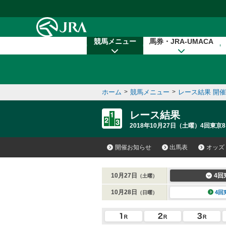
本文へ移動する
競馬メニュー
馬券・JRA-UMACA
ホーム
>
競馬メニュー
>
レース結果 開
レース結果
2018年10月27日（土曜）4回東京8
開催お知らせ
出馬表
オッズ
10月27日
4回
（土曜）
10月28日
4回
（日曜）