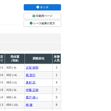
オッズ
印刷用ページ
レース結果の見方
推定
馬体重
単勝
調教師名
上り
人気
（増減）
3.5
430
古賀 慎明
2
(-4)
3.8
492
堀 宣行
1
(+4)
4.5
484
奥村 武
4
(+2)
3.9
418
伊藤 正徳
7
(-8)
5.0
480
鹿戸 雄一
5
(-8)
4.3
484
林 徹
8
(-10)