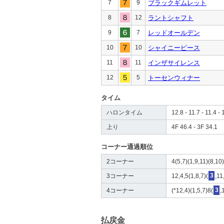
7
9
ブラックギムレット
8
12
ラントシャフト
9
7
レッドオールデン
10
10
シャイニーピース
11
11
インザサイレンス
12
5
トーセンウィナー
タイム
ハロンタイム
12.8 - 11.7 - 11.4 - 
上り
4F 46.4 - 3F 34.1
コーナー通過順位
2コーナー
4(5,7)(1,9,11)(8,10)
3コーナー
12,4,5(1,8,7)(
3
,11
4コーナー
(*12,4)(1,5,7)8(
3
,
払戻金