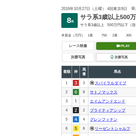
発
2018年10月27日（土曜） 4回東京8日
サラ系3歳以上500
サラ系3歳以上
500万円以下
（混
本賞金
（万円）
1着
750
2着
300
レース映像
PLAY
決勝写真
決勝写真
馬
着順
枠
馬名
番
1
3
スパイラルダイブ
2
8
サトノマックス
3
1
エイムアンドエンド
4
2
ブライティアシップ
5
4
グレンフィナン
6
6
リーゼントシャルフ