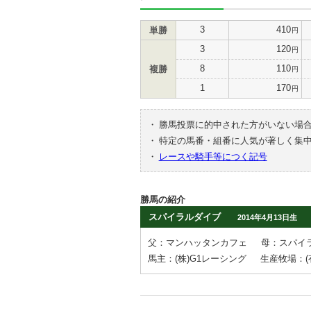
3
410
単勝
円
3
120
円
8
110
複勝
円
1
170
円
・
勝馬投票に的中された方がいない場
・
特定の馬番・組番に人気が著しく集
・
レースや騎手等につく記号
勝馬の紹介
スパイラルダイブ
2014年4月13日生
父：マンハッタンカフェ
母：スパイ
馬主：(株)G1レーシング
生産牧場：