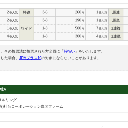
2
3-6
260
1
枠連
馬連
番人気
円
番人気
2
3-8
190
1
馬単
番人気
円
番人気
1
1-3
500
7
ワイド
3連複
番人気
円
番人気
4
1-8
300
4
3連単
番人気
円
番人気
合、その投票法に投票された方全員に「
特払い
」をいたします。
中した場合、
JRAプラス10
の対象にならないことがあります。
牡4
ラルリング
(有)社台コーポレーション白老ファーム