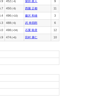
4.9
452
柴田 政人
9
(-4)
5.7
450
西園 正都
11
(-8)
5.4
496
藤沢 和雄
3
(+10)
5.3
488
武 幸四郎
6
(-6)
6.0
498
石栗 龍彦
12
(+34)
6.9
474
田村 康仁
10
(+6)