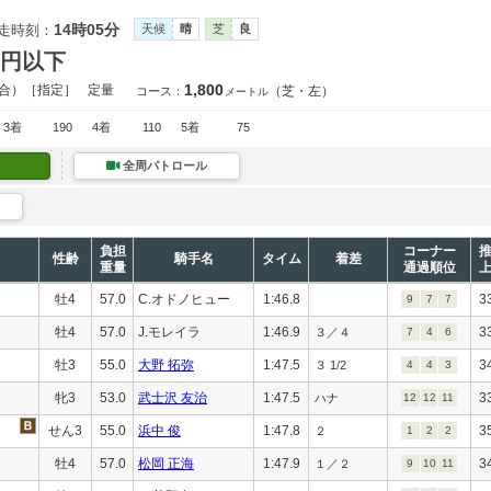
14時05分
走時刻：
天候
晴
芝
良
万円以下
1,800
合）［指定］
定量
（芝・左）
コース：
メートル
3着
190
4着
110
5着
75
全周パトロール
負担
コーナー
性齢
騎手名
タイム
着差
重量
通過順位
牡4
57.0
C.オドノヒュー
1:46.8
3
9
7
7
牡4
57.0
J.モレイラ
1:46.9
3
３／４
7
4
6
牡3
55.0
大野 拓弥
1:47.5
3
３ 1/2
4
4
3
牝3
53.0
武士沢 友治
1:47.5
3
ハナ
12
12
11
せん3
55.0
浜中 俊
1:47.8
3
２
1
2
2
牡4
57.0
松岡 正海
1:47.9
3
１／２
9
10
11