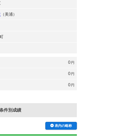
寛
彦
（美浦）
町
0
円
0
円
0
円
条件別成績
表内の略称