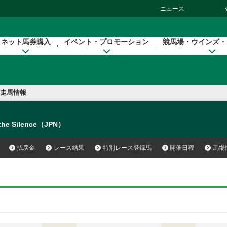
ニュース
ネット馬券購入
イベント・プロモーション
競馬場・ウインズ・
走馬情報
 the Silence（JPN）
払戻金
レース結果
特別レース登録馬
開催日程
馬場