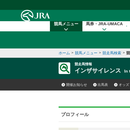
本文へ移動する
競馬メニュー
馬券・JRA-UMACA
ホーム
>
競馬メニュー
>
競走馬検索
>
競
競走馬情報
インザサイレンス
In
開催お知らせ
出馬表
オッズ
プロフィール