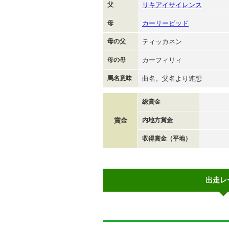
父
リキアイサイレンス
母
カーリービッド
母の父
ティッカネン
母の母
カーフィリィ
馬名意味
曲名。父名より連想
総賞金
賞金
内地方賞金
収得賞金（平地）
出走レ