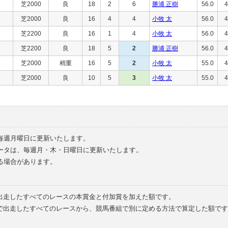
芝2000
良
18
2
6
勝浦 正樹
56.0
4
芝2000
良
16
4
4
小牧 太
56.0
4
芝2200
良
16
1
4
小牧 太
56.0
4
芝2200
良
18
5
2
勝浦 正樹
56.0
4
芝2000
稍重
16
5
2
小牧 太
55.0
4
芝2000
良
10
5
3
小牧 太
55.0
4
毎週月曜日に更新いたします。
ータは、毎週月・木・日曜日に更新いたします。
る場合があります。
で出走したすべてのレースの本賞金と付加賞を加えた額です。
外で出走したすべてのレースから、競馬番組で別に定める方法で算定した額です