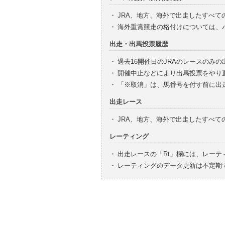
・
JRA、地方、海外で出走したすべて
・
海外重賞競走の格付けについては、
出走・出馬投票履歴
・
過去16開催日のJRAのレースのみ
・
開催中止などにより出馬投票をやり
・
「※取消」は、馬番号を付す前に出
出走レース
・
JRA、地方、海外で出走したすべ
レーティング
・
出走レースの「Rt」欄には、レーテ
・
レーティングのデータ更新は不定期