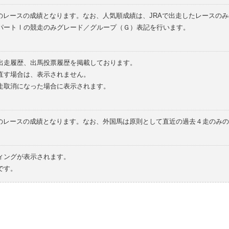
のレースの成績となります。なお、人気順成績は、JRAで出走したレースの
パートⅠの競走のみグレード／グループ（Ｇ）表記を行います。
の出走履歴、出馬投票履歴を掲載しております。
直す場合は、表示されません。
走取消になった場合に表示されます。
てのレースの成績となります。なお、外国馬は原則として直近の過去４走のみ
ィングが表示されます。
です。