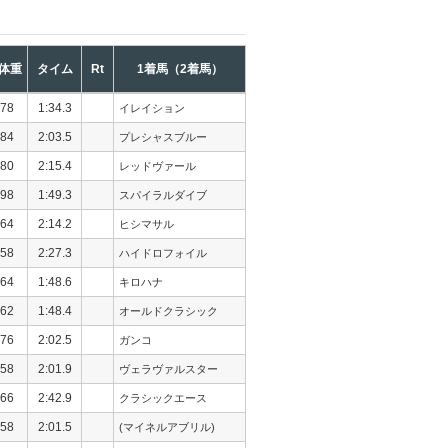
体重
タイム
Rt
1着馬（2着馬）
78
1:34.3
イレイション
84
2:03.5
プレシャスブルー
80
2:15.4
レッドヴァール
98
1:49.3
スパイラルダイブ
64
2:14.2
ヒシマサル
58
2:27.3
ハイドロフォイル
64
1:48.6
キロハナ
62
1:48.4
オールドクラシック
76
2:02.5
ガンコ
58
2:01.9
ヴェラヴァルスター
66
2:42.9
クラシックエース
58
2:01.5
(マイネルアブリル)