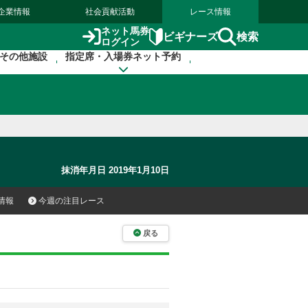
企業情報
社会貢献活動
レース情報
ネット馬券
検索
ビギナーズ
ログイン
その他施設
指定席・入場券ネット予約
抹消年月日 2019年1月10日
情報
今週の注目レース
戻る