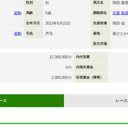
性別
牡
馬主名
岡田 隆
産駒
馬齢
6歳
調教師名
石栗 龍
生年月日
2013年5月22日
生産牧場
岡田 猛
産駒
毛色
芦毛
産地
新ひだか
取引市場
12,300,000
内付加賞
円
0
内海外賞金
円
2,000,000
収得賞金（障害）
円
ース
レース