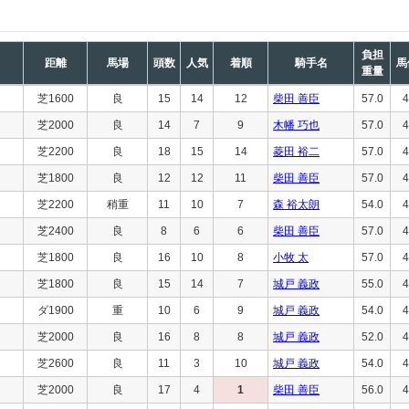
負担
距離
馬場
頭数
人気
着順
騎手名
馬
重量
芝1600
良
15
14
12
柴田 善臣
57.0
4
芝2000
良
14
7
9
木幡 巧也
57.0
4
芝2200
良
18
15
14
菱田 裕二
57.0
4
芝1800
良
12
12
11
柴田 善臣
57.0
4
芝2200
稍重
11
10
7
森 裕太朗
54.0
4
芝2400
良
8
6
6
柴田 善臣
57.0
4
芝1800
良
16
10
8
小牧 太
57.0
4
芝1800
良
15
14
7
城戸 義政
55.0
4
ダ1900
重
10
6
9
城戸 義政
54.0
4
芝2000
良
16
8
8
城戸 義政
52.0
4
芝2600
良
11
3
10
城戸 義政
54.0
4
芝2000
良
17
4
1
柴田 善臣
56.0
4