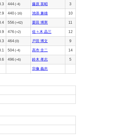
3.3
444
藤原 英昭
3
(-4)
2.9
440
池添 兼雄
10
(-16)
3.4
556
栗田 博憲
11
(+42)
3.9
476
佐々木 晶三
12
(+2)
3.3
464
戸田 博文
9
(0)
3.1
504
高市 圭二
14
(-4)
3.6
496
鈴木 孝志
5
(+6)
宗像 義忠