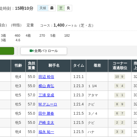
15時10分
走時刻：
天候
曇
芝
良
1,400
混合）（特指）
定量
（芝・左）
コース：
メートル
3着
460
4着
270
5着
182
3着
4.6
全周パトロール
負担
コーナー
性齢
騎手名
タイム
着差
重量
通過順位
牝4
55.0
田辺 裕信
1:21.1
3
10
9
牡3
55.0
横山 典弘
1:21.3
3
１ 1/4
5
4
牡5
57.0
三浦 皇成
1:21.3
3
アタマ
1
1
牡5
57.0
M.デムーロ
1:21.4
3
クビ
8
9
牝5
55.0
田中 勝春
1:21.5
3
３／４
6
7
牝5
55.0
戸崎 圭太
1:21.5
3
クビ
2
2
牝4
55.0
福永 祐一
1:21.5
3
ハナ
3
3