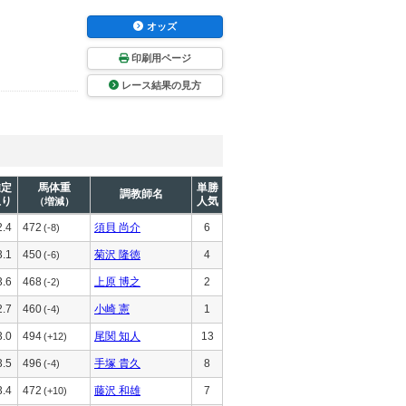
オッズ
印刷用ページ
レース結果の見方
推定
馬体重
単勝
調教師名
上り
人気
（増減）
2.4
472
須貝 尚介
6
(-8)
3.1
450
菊沢 隆徳
4
(-6)
3.6
468
上原 博之
2
(-2)
2.7
460
小崎 憲
1
(-4)
3.0
494
尾関 知人
13
(+12)
3.5
496
手塚 貴久
8
(-4)
3.4
472
藤沢 和雄
7
(+10)