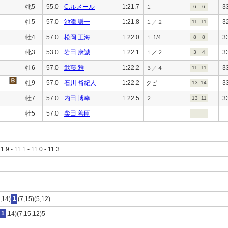
牝5
55.0
C.ルメール
1:21.7
3
１
6
6
牡5
57.0
池添 謙一
1:21.8
3
１／２
11
11
牡4
57.0
松岡 正海
1:22.0
3
１ 1/4
8
8
牝3
53.0
岩田 康誠
1:22.1
3
１／２
3
4
牡6
57.0
武藤 雅
1:22.2
3
３／４
11
11
牡9
57.0
石川 裕紀人
1:22.2
3
クビ
13
14
牡7
57.0
内田 博幸
1:22.5
3
２
13
11
牡5
57.0
柴田 善臣
11.9 - 11.1 - 11.0 - 11.3
,14)
1
(7,15)(5,12)
1
,14)(7,15,12)5