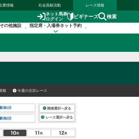
企業情報
社会貢献活動
レース情報
ネット馬券
検索
ビギナーズ
ログイン
その他施設
指定席・入場券ネット予約
情報
今週の注目レース
新潟1日
開催選択へ戻る
レース選択へ戻る
新潟2日