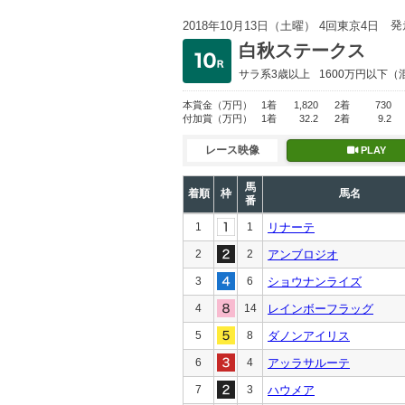
発
2018年10月13日（土曜） 4回東京4日
白秋ステークス
サラ系3歳以上
1600万円以下
（
本賞金
（万円）
1着
1,820
2着
730
付加賞
（万円）
1着
32.2
2着
9.2
レース映像
PLAY
馬
着順
枠
馬名
番
1
1
リナーテ
2
2
アンブロジオ
3
6
ショウナンライズ
4
14
レインボーフラッグ
5
8
ダノンアイリス
6
4
アッラサルーテ
7
3
ハウメア