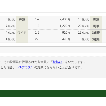
6
1-2
2,430
13
枠連
馬連
番人気
円
番人気
7
1-2
1,270
20
馬単
番人気
円
番人気
4
1-6
910
12
ワイド
3連複
番人気
円
番人気
1
2-6
470
3
3連単
番人気
円
番人気
合、その投票法に投票された方全員に「
特払い
」をいたします。
中した場合、
JRAプラス10
の対象にならないことがあります。