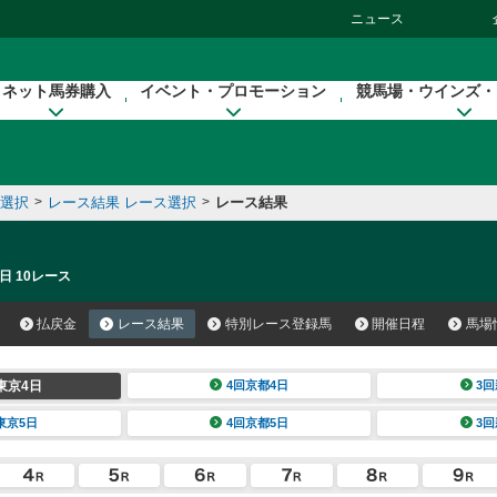
ニュース
ネット馬券購入
イベント・プロモーション
競馬場・ウインズ・
催選択
>
レース結果 レース選択
>
レース結果
日 10レース
払戻金
レース結果
特別レース登録馬
開催日程
馬場
東京4日
4回京都4日
3回
東京5日
4回京都5日
3回