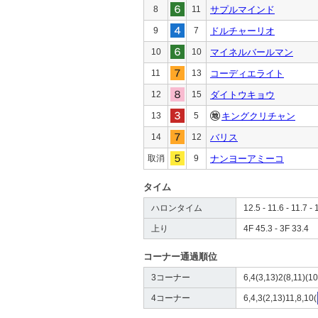
8
11
サプルマインド
9
7
ドルチャーリオ
10
10
マイネルバールマン
11
13
コーディエライト
12
15
ダイトウキョウ
13
5
キングクリチャン
14
12
バリス
取消
9
ナンヨーアミーコ
タイム
ハロンタイム
12.5 - 11.6 - 11.7 - 
上り
4F 45.3 - 3F 33.4
コーナー通過順位
3コーナー
6,4(3,13)2(8,11)(10
4コーナー
6,4,3(2,13)11,8,10(