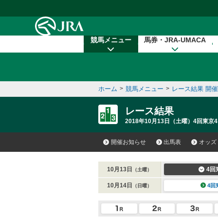
本文へ移動する
競馬メニュー
馬券・JRA-UMACA
ホーム
>
競馬メニュー
>
レース結果 開
レース結果
2018年10月13日（土曜）4回東京4
開催お知らせ
出馬表
オッズ
10月13日
4回
（土曜）
10月14日
4回
（日曜）