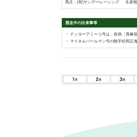
馬主：(有)サンデーレーシング
生産
競走中の出来事等
・
ナンヨーアミーコ号は，疾病〔蕁麻
・
マイネルバールマン号の騎手松岡正