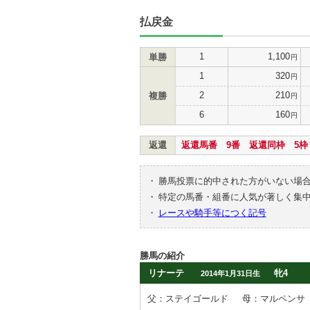
払戻金
1
1,100
単勝
円
1
320
円
2
210
複勝
円
6
160
円
返還
返還馬番 9番 返還同枠 5枠
・
勝馬投票に的中された方がいない場
・
特定の馬番・組番に人気が著しく集
・
レースや騎手等につく記号
勝馬の紹介
リナーテ
牝4
2014年1月31日生
父：ステイゴールド
母：マルペンサ