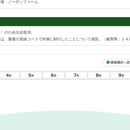
牧場：ノーザンファーム
疹〕のため出走取消。
海は，最後の直線コースで外側に斜行したことについて戒告。（被害馬：１４
開催選択へ戻