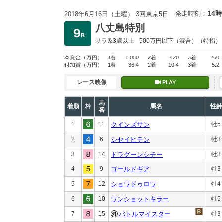
14時
発走時刻：
2018年6月16日（土曜） 3回東京5日
八丈島特別
サラ系3歳以上
500万円以下
（混合）（特指）
本賞金
（万円）
1着
1,050
2着
420
3着
260
付加賞
（万円）
1着
36.4
2着
10.4
3着
5.2
レース映像
PLAY
馬
着順
枠
馬名
性齢
番
1
11
クインズサン
牡5
2
6
シセイヒテン
牡3
3
14
ドラグーンシチー
牡3
4
9
ゴールドギア
牡3
5
12
ショワドゥロワ
牡4
6
10
ワンショットキラー
牡5
7
15
バトルマイスター
牡3