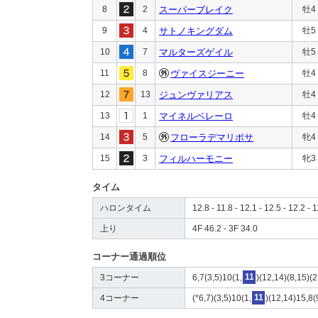
8
2
スーパーブレイク
牡4
9
4
サトノキングダム
牡5
10
7
マルターズゲイル
牡5
11
8
ヴァイスジーニー
牡4
12
13
ジュンヴァリアス
牡4
13
1
マイネルベレーロ
牡4
14
5
フローラデマリポサ
牝4
15
3
フィルハーモニー
牝3
タイム
ハロンタイム
12.8 - 11.8 - 12.1 - 12.5 - 12.2 - 1
上り
4F 46.2 - 3F 34.0
コーナー通過順位
3コーナー
6,7(3,5)10(1,
11
)(12,14)(8,15)(2
4コーナー
(*6,7)(3,5)10(1,
11
)(12,14)15,8(