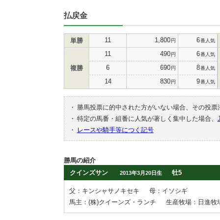
払戻金
11
1,800
6
単勝
円
番人気
11
490
6
円
番人気
6
690
8
複勝
円
番人気
14
830
9
円
番人気
・
勝馬投票に的中された方がいない場合、その投票
・
特定の馬番・組番に人気が著しく集中した場合、
・
レースや騎手等につく記号
勝馬の紹介
クインズサン
牡5
2013年3月20日生
父：キンシャサノキセキ
母：イソシギ
馬主：(株)クイーンズ・ランチ
生産牧場：日進牧