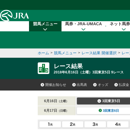
本文へ移動する
競馬メニュー
馬券・JRA-UMACA
ネット馬券
ホーム
>
競馬メニュー
>
レース結果 開催選択
>
レー
レース結果
2018年6月16日（土曜）3回東京5日 9レース
開催お知らせ
出馬表
オッズ
払戻金
6月16日
3回東京5日
（土曜）
6月17日
3回東京6日
（日曜）