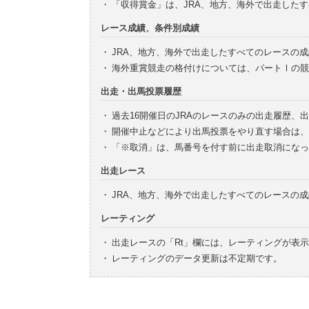
・
「収得賞金」は、JRA、地方、海外で出走した
レース成績、条件別成績
・
JRA、地方、海外で出走したすべてのレースの
・
海外重賞競走の格付けについては、パートⅠの競
出走・出馬投票履歴
・
過去16開催日のJRAのレースのみの出走履歴、
・
開催中止などにより出馬投票をやり直す場合は、
・
「※取消」は、馬番号を付す前に出走取消になっ
出走レース
・
JRA、地方、海外で出走したすべてのレースの
レーティング
・
出走レースの「Rt」欄には、レーティングが表
・
レーティングのデータ更新は不定期です。