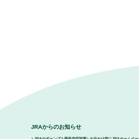
JRAからのお知らせ
JRAのギャンブル等依存症対策
お出かけ前にJRAホームペ