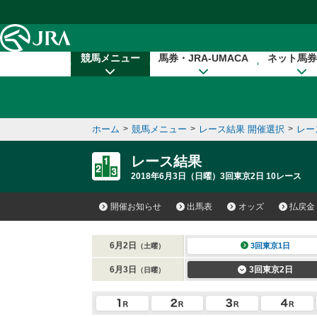
本文へ移動する
競馬メニュー
馬券・JRA-UMACA
ネット馬券
ホーム
>
競馬メニュー
>
レース結果 開催選択
>
レー
レース結果
2018年6月3日（日曜）3回東京2日 10レース
開催お知らせ
出馬表
オッズ
払戻金
6月2日
3回東京1日
（土曜）
6月3日
3回東京2日
（日曜）