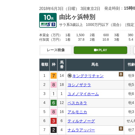
15時
発走時刻：
2018年6月3日（日曜） 3回東京2日
由比ヶ浜特別
サラ系3歳以上
1000万円以下
（混合）［指定
本賞金
（万円）
1着
1,500
2着
600
3着
380
付加賞
（万円）
1着
37.8
2着
10.8
3着
5.4
レース映像
PLAY
馬
着順
枠
馬名
性齢
番
1
14
キングクリチャン
牡9
2
18
ヨシノザクラ
牝5
3
1
ユメノマイホーム
牝6
4
12
ペスカネラ
牝4
5
16
アルモニカ
牝3
6
6
ティルナノーグ
せん
7
4
ナムラアッパー
牡7