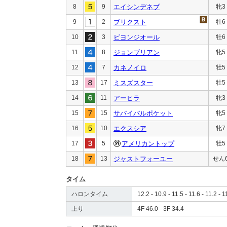
8
9
エイシンデネブ
牝3
9
2
ブリクスト
牡6
10
3
ビヨンジオール
牡6
11
8
ジョンブリアン
牝5
12
7
カネノイロ
牡5
13
17
ミスズスター
牡5
14
11
アーヒラ
牝3
15
15
サバイバルポケット
牝5
16
10
エクスシア
牝7
17
5
アメリカントップ
牡5
18
13
ジャストフォーユー
せん
タイム
ハロンタイム
12.2 - 10.9 - 11.5 - 11.6 - 11.2 - 1
上り
4F 46.0 - 3F 34.4