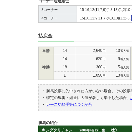
コーナー通過順位
3コーナー
15-16,12(11,7,9)(4,8,13)(1,2)10-
4コーナー
15(16,12)9(11,7)(4,8,13)(1,2)(6,
払戻金
14
2,640
10
単勝
円
番人気
14
620
9
円
番人気
18
360
5
複勝
円
番人気
1
1,050
13
円
番人気
・
勝馬投票に的中された方がいない場合、その投票
・
特定の馬番・組番に人気が著しく集中した場合、
・
レースや騎手等につく記号
勝馬の紹介
キングクリチャン
牡9
2009年4月22日生