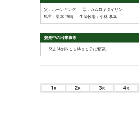
父：ボーンキング
母：カムロギダイリン
馬主：栗本 博晴
生産牧場：小林 孝幸
競走中の出来事等
・
発走時刻を１５時０１分に変更。