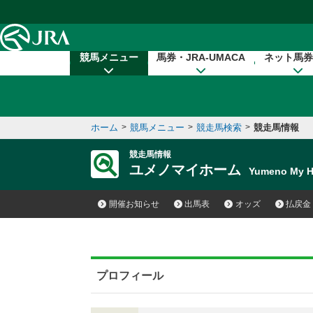
本文へ移動する
競馬メニュー
馬券・JRA-UMACA
ネット馬券
ホーム
>
競馬メニュー
>
競走馬検索
>
競走馬情報
競走馬情報
ユメノマイホーム
Yumeno My
開催お知らせ
出馬表
オッズ
払戻金
プロフィール