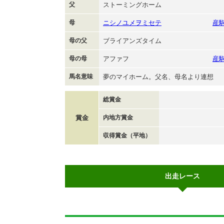
父
ストーミングホーム
母
ニシノユメヲミセテ
産
母の父
ブライアンズタイム
母の母
アファフ
産
馬名意味
夢のマイホーム。父名、母名より連想
総賞金
賞金
内地方賞金
収得賞金（平地）
出走レース