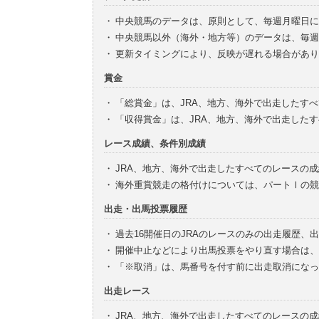
・
中央競馬のデータは、原則として、毎週月曜日に
・
中央競馬以外（海外・地方等）のデータは、毎週
・
更新タイミングにより、反映が遅れる場合があり
賞金
・
「総賞金」は、JRA、地方、海外で出走したす
・
「収得賞金」は、JRA、地方、海外で出走した
レース成績、条件別成績
・
JRA、地方、海外で出走したすべてのレースの
・
海外重賞競走の格付けについては、パートⅠの競
出走・出馬投票履歴
・
過去16開催日のJRAのレースのみの出走履歴、
・
開催中止などにより出馬投票をやり直す場合は、
・
「※取消」は、馬番号を付す前に出走取消になっ
出走レース
・
JRA、地方、海外で出走したすべてのレースの