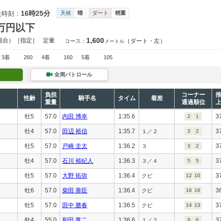
16時25分
走時刻：
天候
晴
ダート
稍重
0万円以下
1,600
混合）［指定］
定量
（ダート・左）
コース：
メートル
3着
260
4着
160
5着
105
全周パトロール
負担
コーナー
性齢
騎手名
タイム
着差
重量
通過順位
牡5
57.0
内田 博幸
1:35.6
3
2
1
牡4
57.0
田辺 裕信
1:35.7
3
１／２
3
2
牡5
57.0
戸崎 圭太
1:36.2
3
３
3
2
牡4
57.0
石川 裕紀人
1:36.3
3
３／４
5
5
牡5
57.0
大野 拓弥
1:36.4
3
クビ
12
10
牡6
57.0
柴田 善臣
1:36.4
3
クビ
16
16
牡5
57.0
田中 勝春
1:36.5
3
クビ
14
13
牝4
55.0
和田 竜二
1:36.6
3
１／２
9
6