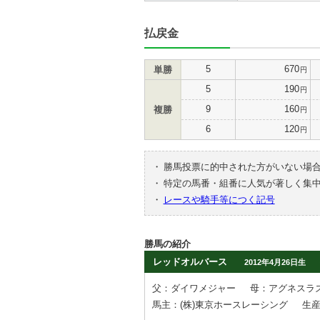
払戻金
5
670
単勝
円
5
190
円
9
160
複勝
円
6
120
円
・
勝馬投票に的中された方がいない場
・
特定の馬番・組番に人気が著しく集
・
レースや騎手等につく記号
勝馬の紹介
レッドオルバース
2012年4月26日生
父：ダイワメジャー
母：アグネスラ
馬主：(株)東京ホースレーシング
生