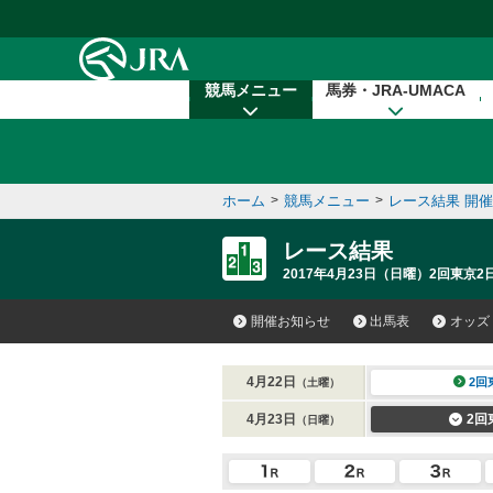
本文へ移動する
競馬メニュー
馬券・JRA-UMACA
ホーム
>
競馬メニュー
>
レース結果 開
レース結果
2017年4月23日（日曜）2回東京2日
開催お知らせ
出馬表
オッズ
4月22日
2回
（土曜）
4月23日
2回
（日曜）