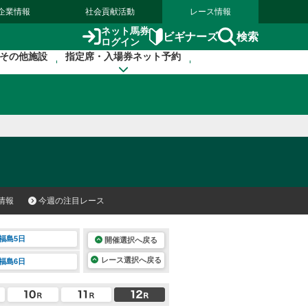
企業情報
社会貢献活動
レース情報
ネット馬券
検索
ビギナーズ
ログイン
その他施設
指定席・入場券ネット予約
情報
今週の注目レース
福島5日
開催選択へ戻る
レース選択へ戻る
福島6日