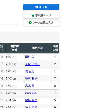
オッズ
印刷用ページ
レース結果の見方
推定
馬体重
単勝
調教師名
上り
人気
（増減）
7.3
500
国枝 栄
4
(+8)
7.2
480
久保田 貴士
2
(+4)
7.8
520
堀 宣行
1
(+4)
7.6
540
勢司 和浩
7
(-2)
7.3
460
高木 登
6
(+8)
6.5
478
杉浦 宏昭
11
(-6)
7.1
484
宗像 義忠
5
(-6)
7.7
456
池上 昌和
9
(+4)