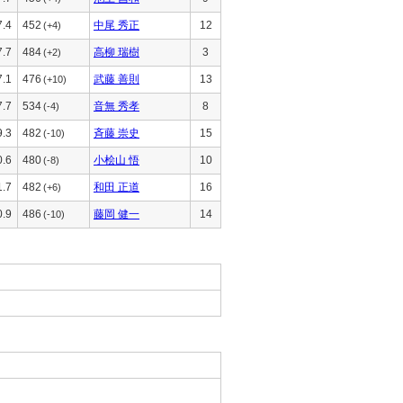
7.4
452
中尾 秀正
12
(+4)
7.7
484
高柳 瑞樹
3
(+2)
7.1
476
武藤 善則
13
(+10)
7.7
534
音無 秀孝
8
(-4)
9.3
482
斉藤 崇史
15
(-10)
0.6
480
小桧山 悟
10
(-8)
1.7
482
和田 正道
16
(+6)
0.9
486
藤岡 健一
14
(-10)