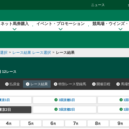
ニュース
ネット馬券購入
イベント・プロモーション
競馬場・ウインズ・
催選択
>
レース結果 レース選択
>
レース結果
 12レース
払戻金
レース結果
特別レース登録馬
開催日程
馬場
東京1日
3回京都1日
1回
東京2日
3回京都2日
1回