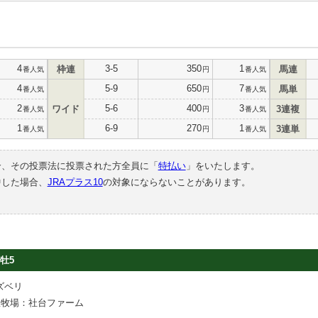
4
3-5
350
1
枠連
馬連
番人気
円
番人気
4
5-9
650
7
馬単
番人気
円
番人気
2
5-6
400
3
ワイド
3連複
番人気
円
番人気
1
6-9
270
1
3連単
番人気
円
番人気
合、その投票法に投票された方全員に「
特払い
」をいたします。
中した場合、
JRAプラス10
の対象にならないことがあります。
牡5
ズベリ
産牧場：社台ファーム