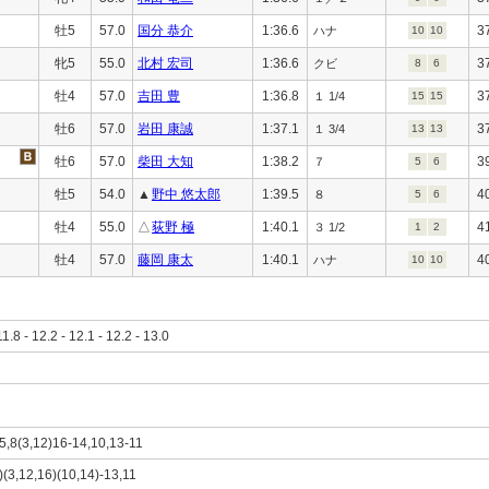
牡5
57.0
国分 恭介
1:36.6
3
ハナ
10
10
牝5
55.0
北村 宏司
1:36.6
3
クビ
8
6
牡4
57.0
吉田 豊
1:36.8
3
１ 1/4
15
15
牡6
57.0
岩田 康誠
1:37.1
3
１ 3/4
13
13
牡6
57.0
柴田 大知
1:38.2
3
７
5
6
牡5
54.0
▲
野中 悠太郎
1:39.5
4
８
5
6
牡4
55.0
△
荻野 極
1:40.1
4
３ 1/2
1
2
牡4
57.0
藤岡 康太
1:40.1
4
ハナ
10
10
11.8 - 12.2 - 12.1 - 12.2 - 13.0
15,8(3,12)16-14,10,13-11
5)(3,12,16)(10,14)-13,11