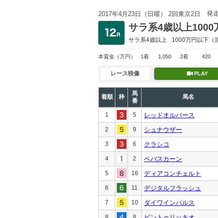
発
2017年4月23日（日曜） 2回東京2日
サラ系4歳以上100
サラ系4歳以上
1000万円以下
（
本賞金
（万円）
1着
1,050
2着
420
レース映像
PLAY
馬
着順
枠
馬名
番
1
5
レッドオルバース
2
9
シュナウザー
3
6
クラシコ
4
2
ベバスカーン
5
16
ディアコンチェルト
6
11
デジタルフラッシュ
7
10
ダイワインパルス
8
8
ピントゥリッキオ