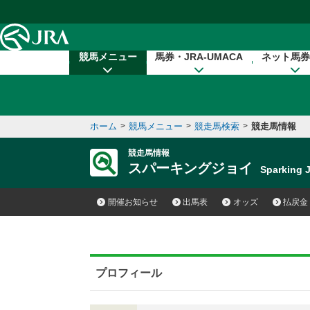
本文へ移動する
競馬メニュー
馬券・JRA-UMACA
ネット馬券
ホーム
>
競馬メニュー
>
競走馬検索
>
競走馬情報
競走馬情報
スパーキングジョイ
Sparking
開催お知らせ
出馬表
オッズ
払戻金
プロフィール