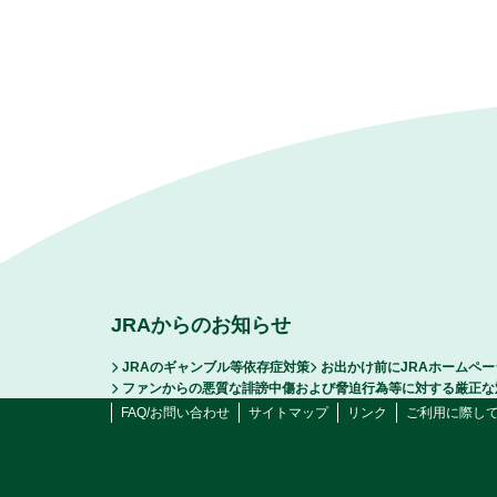
JRAからのお知らせ
JRAのギャンブル等依存症対策
お出かけ前にJRAホームペ
ファンからの悪質な誹謗中傷および脅迫行為等に対する厳正な
FAQ/お問い合わせ
サイトマップ
リンク
ご利用に際し