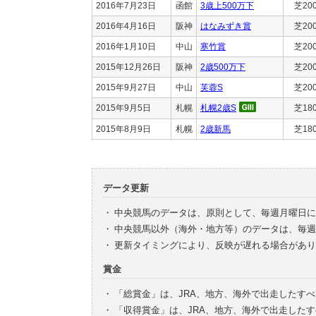
2016年7月23日
函館
3歳上500万下
芝20
2016年4月16日
阪神
はなみずき賞
芝20
2016年1月10日
中山
寒竹賞
芝20
2015年12月26日
阪神
2歳500万下
芝20
2015年9月27日
中山
芙蓉S
芝20
2015年9月5日
札幌
札幌2歳S
芝18
2015年8月9日
札幌
2歳新馬
芝18
データ更新
・
中央競馬のデータは、原則として、毎週月曜日に
・
中央競馬以外（海外・地方等）のデータは、毎週
・
更新タイミングにより、反映が遅れる場合があり
賞金
・
「総賞金」は、JRA、地方、海外で出走したす
・
「収得賞金」は、JRA、地方、海外で出走した