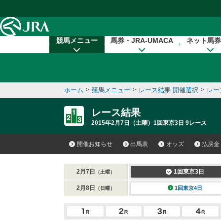
本文へ移動する
競馬メニュー
馬券・JRA-UMACA
ネット馬券
ホーム
>
競馬メニュー
>
レース結果 開催選択
>
レー
レース結果
2015年2月7日（土曜）1回東京3日 9レース
開催お知らせ
出馬表
オッズ
払戻金
2月7日
1回東京3日
（土曜）
2月8日
1回東京4日
（日曜）