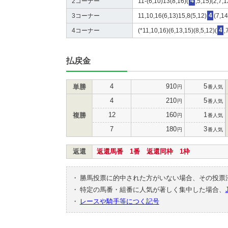
2コーナー
11-(6,10)13(8,16)(
4
,5,15)(2,7,
3コーナー
11,10,16(6,13)15,8(5,12)
4
(7,14
4コーナー
(*11,10,16)(6,13,15)(8,5,12)(
4
,
払戻金
4
910
5
単勝
円
番人気
4
210
5
円
番人気
12
160
1
複勝
円
番人気
7
180
3
円
番人気
返還
返還馬番 1番 返還同枠 1枠
・
勝馬投票に的中された方がいない場合、その投票
・
特定の馬番・組番に人気が著しく集中した場合、
・
レースや騎手等につく記号