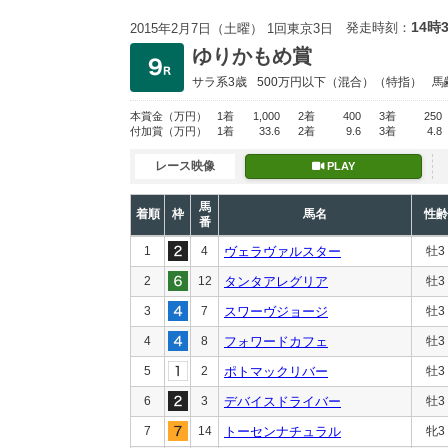
14時
発走時刻：
2015年2月7日（土曜） 1回東京3日
ゆりかもめ賞
サラ系3歳
500万円以下
（混合）（特指）
馬
本賞金
（万円）
1着
1,000
2着
400
3着
250
付加賞
（万円）
1着
33.6
2着
9.6
3着
4.8
レース映像
PLAY
馬
着順
枠
馬名
性齢
番
1
4
ヴェラヴァルスター
牡3
2
12
タンタアレグリア
牡3
3
7
スワーヴジョージ
牡3
4
8
フォワードカフェ
牡3
5
2
ポトマックリバー
牡3
6
3
デバイスドライバー
牡3
7
14
トーセンナチュラル
牝3