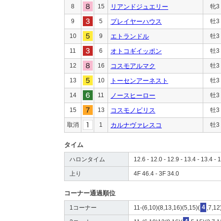
8
15
リアンドジュエリー
牝3
9
5
プレイヤーハウス
牡3
10
9
エトランドル
牡3
11
6
オトコギイッポン
牡3
12
16
コスモアルマク
牡3
13
10
トーセンアーネスト
牡3
14
11
ノースヒーロー
牡3
15
13
コスモノビリス
牡3
取消
1
カルナヴァレスコ
牡3
タイム
ハロンタイム
12.6 - 12.0 - 12.9 - 13.4 - 13.4 - 1
上り
4F 46.4 - 3F 34.0
コーナー通過順位
1コーナー
11-(6,10)(8,13,16)(5,15)(
4
,7,12