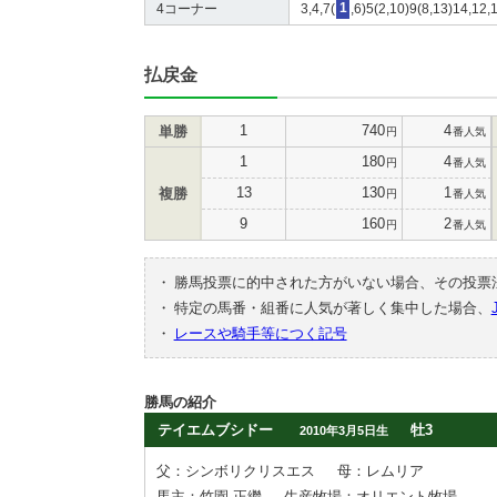
4コーナー
3,4,7(
1
,6)5(2,10)9(8,13)14,12,
払戻金
1
740
4
単勝
円
番人気
1
180
4
円
番人気
13
130
1
複勝
円
番人気
9
160
2
円
番人気
・
勝馬投票に的中された方がいない場合、その投票
・
特定の馬番・組番に人気が著しく集中した場合、
・
レースや騎手等につく記号
勝馬の紹介
テイエムブシドー
牡3
2010年3月5日生
父：シンボリクリスエス
母：レムリア
馬主：竹園 正繼
生産牧場：オリエント牧場