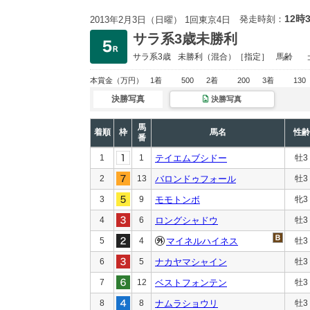
12時
発走時刻：
2013年2月3日（日曜） 1回東京4日
サラ系3歳未勝利
サラ系3歳
未勝利
（混合）［指定］
馬齢
本賞金
（万円）
1着
500
2着
200
3着
130
決勝写真
決勝写真
馬
着順
枠
馬名
性齢
番
1
1
テイエムブシドー
牡3
2
13
バロンドゥフォール
牡3
3
9
モモトンボ
牝3
4
6
ロングシャドウ
牡3
5
4
マイネルハイネス
牡3
6
5
ナカヤマシャイン
牡3
7
12
ベストフォンテン
牡3
8
8
ナムラショウリ
牡3