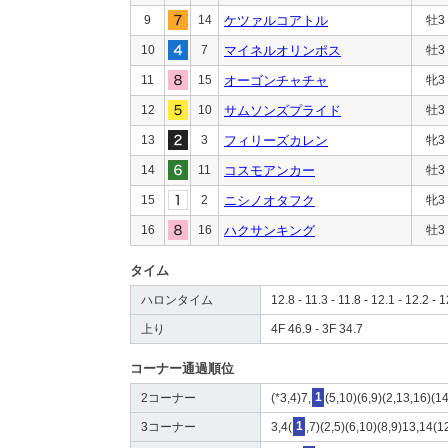
9
14
ケツァルコアトル
牡3
10
7
マイネルオリンポス
牡3
11
15
オーゴンチャチャ
牝3
12
10
サムソンズプライド
牡3
13
3
フィリーズカレン
牝3
14
11
コスモアンカー
牡3
15
2
ニシノオタフク
牝3
16
16
ハクサンキング
牡3
タイム
ハロンタイム
12.8 - 11.3 - 11.8 - 12.1 - 12.2 - 1
上り
4F 46.9 - 3F 34.7
コーナー通過順位
2コーナー
(*3,4)7,
1
(5,10)(6,9)(2,13,16)(1
3コーナー
3,4(
1
,7)(2,5)(6,10)(8,9)13,14(1