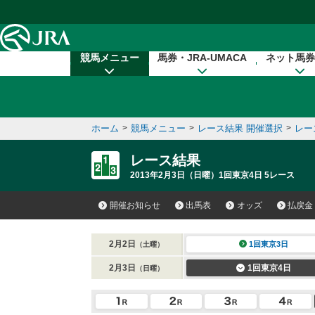
本文へ移動する
競馬メニュー
馬券・JRA-UMACA
ネット馬券
ホーム
>
競馬メニュー
>
レース結果 開催選択
>
レー
レース結果
2013年2月3日（日曜）1回東京4日 5レース
開催お知らせ
出馬表
オッズ
払戻金
2月2日
1回東京3日
（土曜）
2月3日
1回東京4日
（日曜）