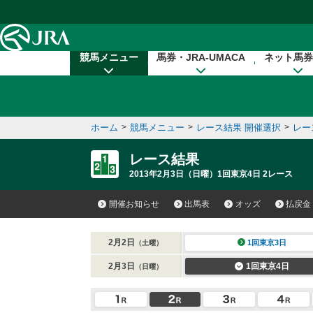
本文へ移動する
競馬メニュー
馬券・JRA-UMACA
ネット馬券
ホーム
>
競馬メニュー
>
レース結果 開催選択
>
レー
レース結果
2013年2月3日（日曜）1回東京4日 2レース
開催お知らせ
出馬表
オッズ
払戻金
2月2日
1回東京3日
（土曜）
2月3日
1回東京4日
（日曜）