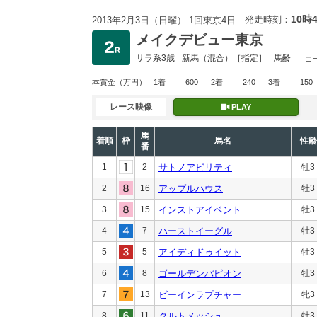
10時
発走時刻：
2013年2月3日（日曜） 1回東京4日
メイクデビュー東京
サラ系3歳
新馬
（混合）［指定］
馬齢
コ
本賞金
（万円）
1着
600
2着
240
3着
150
レース映像
PLAY
馬
着順
枠
馬名
性齢
番
1
2
サトノアビリティ
牡3
2
16
アップルハウス
牡3
3
15
インストアイベント
牡3
4
7
ハーストイーグル
牡3
5
5
アイディドゥイット
牡3
6
8
ゴールデンパピオン
牡3
7
13
ビーインラプチャー
牝3
8
11
クルトメッシュ
牡3