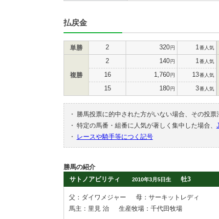
払戻金
2
320
1
単勝
円
番人気
2
140
1
円
番人気
16
1,760
13
複勝
円
番人気
15
180
3
円
番人気
・
勝馬投票に的中された方がいない場合、その投票
・
特定の馬番・組番に人気が著しく集中した場合、
・
レースや騎手等につく記号
勝馬の紹介
サトノアビリティ
牡3
2010年3月5日生
父：ダイワメジャー
母：サーキットレディ
馬主：里見 治
生産牧場：千代田牧場