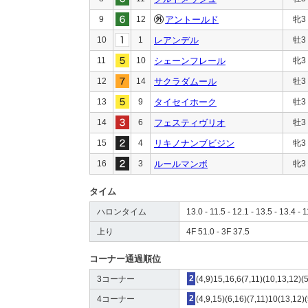
9
12
アントールド
牝3
10
1
レアンデル
牡3
11
10
シェーンフレール
牝3
12
14
サクラダムール
牡3
13
9
タイセイホーク
牡3
14
6
フェスティヴリオ
牡3
15
4
リキノナンブビジン
牝3
16
3
ルールマンボ
牝3
タイム
ハロンタイム
13.0 - 11.5 - 12.1 - 13.5 - 13.4 - 1
上り
4F 51.0 - 3F 37.5
コーナー通過順位
3コーナー
2
(4,9)15,16,6(7,11)(10,13,12)(5
4コーナー
2
(4,9,15)(6,16)(7,11)10(13,12)