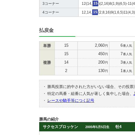
3コーナー
12(14,
15
)(2,16)8(1,9)(6,5)-11(
4コーナー
12,14,
15
(2,8,16)9(1,6,5)11(4,3
払戻金
15
2,060
6
単勝
円
番人気
15
450
7
円
番人気
14
200
3
複勝
円
番人気
2
130
1
円
番人気
・
勝馬投票に的中された方がいない場合、その投票
・
特定の馬番・組番に人気が著しく集中した場合、
・
レースや騎手等につく記号
勝馬の紹介
サクセスブロッケン
牡4
2005年5月5日生