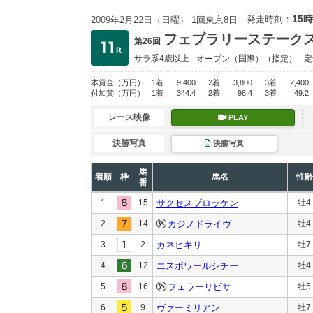
15時
発走時刻：
2009年2月22日（日曜） 1回東京8日
フェブラリーステーク
第26回
サラ系4歳以上
オープン
（国際）（指定）
定
本賞金
（万円）
1着
9,400
2着
3,800
3着
2,400
付加賞
（万円）
1着
344.4
2着
98.4
3着
49.2
レース映像
PLAY
決勝写真
決勝写真
馬
着順
枠
馬名
性齢
番
1
15
サクセスブロッケン
牡4
2
14
カジノドライヴ
牡4
3
2
カネヒキリ
牡7
4
12
エスポワールシチー
牡4
5
16
フェラーリピサ
牡5
6
9
ヴァーミリアン
牡7