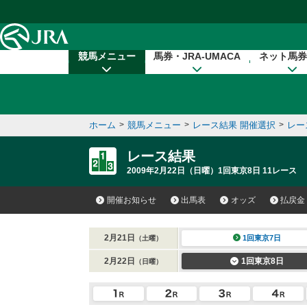
本文へ移動する
競馬メニュー
馬券・JRA-UMACA
ネット馬券
ホーム
>
競馬メニュー
>
レース結果 開催選択
>
レー
レース結果
2009年2月22日（日曜）1回東京8日 11レース
開催お知らせ
出馬表
オッズ
払戻金
2月21日
1回東京7日
（土曜）
2月22日
1回東京8日
（日曜）