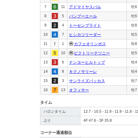
7
11
アドマイヤスバル
牡6
8
5
バンブーエール
牡6
9
4
トーセンブライト
牡8
10
7
ヒシカツリーダー
牡5
11
1
カフェオリンポス
牡8
12
10
ビクトリーテツニー
牡5
13
6
ナンヨーヒルトップ
牡4
14
8
キクノサリーレ
牡4
15
3
サンライズバッカス
牡7
16
13
オフィサー
牡7
タイム
ハロンタイム
12.7 - 10.5 - 11.9 - 11.9 - 11.8 - 1
上り
4F 47.6 - 3F 35.8
コーナー通過順位