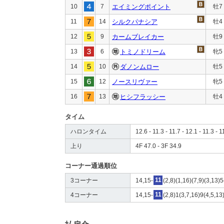
10
7
エイミングポイント
牡7
11
14
シルクパナシア
牡4
12
9
カームブレイカー
牡9
13
6
トミノドリーム
牝5
14
10
ダノンムロー
牡5
15
12
ノースリヴァー
牝5
16
13
ヒシフラッシー
牡4
タイム
ハロンタイム
12.6 - 11.3 - 11.7 - 12.1 - 11.3 - 1
上り
4F 47.0 - 3F 34.9
コーナー通過順位
3コーナー
14,15-
11
(2,8)(1,16)(7,9)(3,13)5
4コーナー
14,15-
11
(2,8)1(3,7,16)9(4,5,13