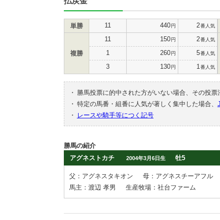
払戻金
11
440
2
単勝
円
番人気
11
150
2
円
番人気
1
260
5
複勝
円
番人気
3
130
1
円
番人気
・
勝馬投票に的中された方がいない場合、その投票
・
特定の馬番・組番に人気が著しく集中した場合、
・
レースや騎手等につく記号
勝馬の紹介
アグネストカチ
牡5
2004年3月6日生
父：アグネスタキオン
母：アグネスチーアフル
馬主：渡辺 孝男
生産牧場：社台ファーム