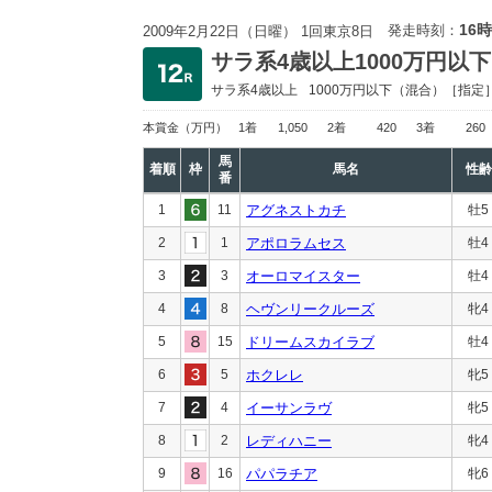
16時
発走時刻：
2009年2月22日（日曜） 1回東京8日
サラ系4歳以上1000万円以下
サラ系4歳以上
1000万円以下
（混合）［指定
本賞金
（万円）
1着
1,050
2着
420
3着
260
馬
着順
枠
馬名
性齢
番
1
11
アグネストカチ
牡5
2
1
アポロラムセス
牡4
3
3
オーロマイスター
牡4
4
8
ヘヴンリークルーズ
牝4
5
15
ドリームスカイラブ
牡4
6
5
ホクレレ
牝5
7
4
イーサンラヴ
牝5
8
2
レディハニー
牝4
9
16
パパラチア
牝6