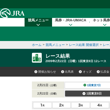
本文へ移動する
競馬メニュー
馬券・JRA-UMACA
ネット馬券
ホーム
>
競馬メニュー
>
レース結果 開催選択
>
レー
レース結果
2009年2月22日（日曜）1回東京8日 12レース
開催お知らせ
出馬表
オッズ
払戻金
2月21日
1回東京7日
（土曜）
2月22日
1回東京8日
（日曜）