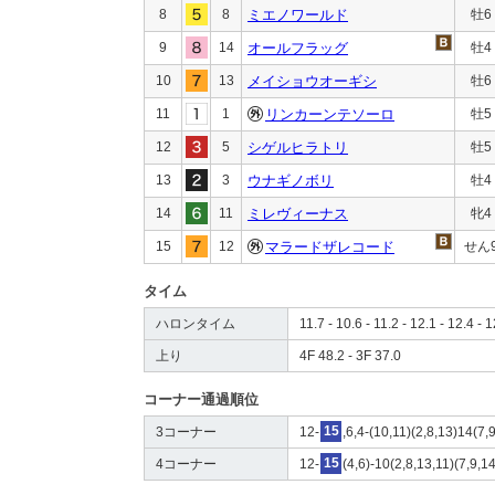
8
8
ミエノワールド
牡6
9
14
オールフラッグ
牡4
10
13
メイショウオーギシ
牡6
11
1
リンカーンテソーロ
牡5
12
5
シゲルヒラトリ
牡5
13
3
ウナギノボリ
牡4
14
11
ミレヴィーナス
牝4
15
12
マラードザレコード
せん
タイム
ハロンタイム
11.7 - 10.6 - 11.2 - 12.1 - 12.4 - 
上り
4F 48.2 - 3F 37.0
コーナー通過順位
3コーナー
12-
15
,6,4-(10,11)(2,8,13)14(7,9
4コーナー
12-
15
(4,6)-10(2,8,13,11)(7,9,1