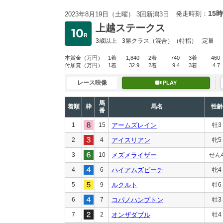
15時
発走時刻：
2023年8月19日（土曜） 3回新潟3日
上越ステークス
3歳以上
3勝クラス
（混合）（特指）
定量
本賞金
（万円）
1着
1,840
2着
740
3着
460
付加賞
（万円）
1着
32.9
2着
9.4
3着
4.7
レース映像
PLAY
馬
着順
枠
馬名
性齢
番
1
15
アームズレイン
牡3
2
4
アイスリアン
牝5
3
10
メズメライザー
せん
4
6
ハイアムズビーチ
牝4
5
9
ルクルト
牡6
6
7
コパノハンプトン
牡3
7
2
オンザダブル
牡4