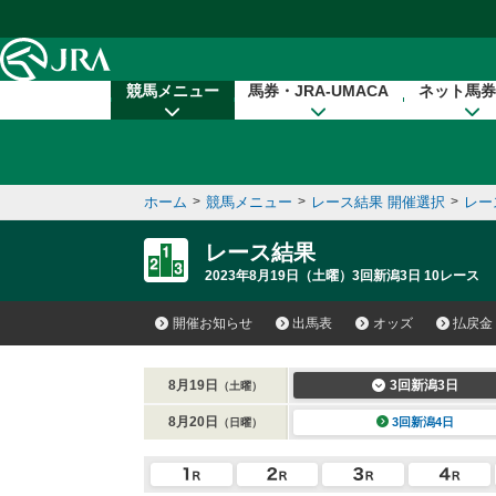
本文へ移動する
競馬メニュー
馬券・JRA-UMACA
ネット馬券
ホーム
>
競馬メニュー
>
レース結果 開催選択
>
レー
レース結果
2023年8月19日（土曜）3回新潟3日 10レース
開催お知らせ
出馬表
オッズ
払戻金
8月19日
3回新潟3日
（土曜）
8月20日
3回新潟4日
（日曜）