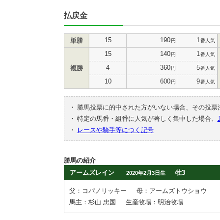
払戻金
15
190
1
単勝
円
番人気
15
140
1
円
番人気
4
360
5
複勝
円
番人気
10
600
9
円
番人気
・
勝馬投票に的中された方がいない場合、その投票
・
特定の馬番・組番に人気が著しく集中した場合、
・
レースや騎手等につく記号
勝馬の紹介
アームズレイン
牡3
2020年2月3日生
父：コパノリッキー
母：アームズトウショウ
馬主：杉山 忠国
生産牧場：明治牧場