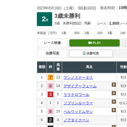
10時
発走時刻：
2023年8月19日（土曜） 3回新潟3日
3歳未勝利
1,800
3歳
未勝利
[指定]
馬齢
コース：
メー
本賞金
（万円）
1着
550
2着
220
3着
140
レース映像
PLAY
決勝写真
決勝写真
馬
着順
枠
馬名
性齢
番
1
13
マンノステータス
牡3
2
14
デザイアーフェーム
牡3
3
5
ララテロワール
牡3
4
1
ソブリンルーラー
せん
5
15
ベルウッドムサシ
牡3
6
3
ノアタイクーン
牡3