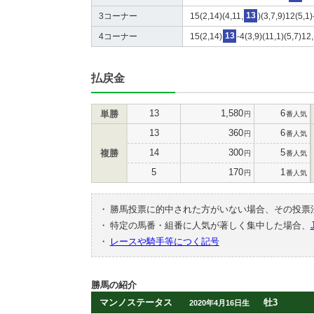
3コーナー
15(2,14)(4,11,
13
)(3,7,9)12(5,1)
4コーナー
15(2,14)
13
-4(3,9)(11,1)(5,7)12
払戻金
13
1,580
6
単勝
円
番人気
13
360
6
円
番人気
14
300
5
複勝
円
番人気
5
170
1
円
番人気
・
勝馬投票に的中された方がいない場合、その投票
・
特定の馬番・組番に人気が著しく集中した場合、
・
レースや騎手等につく記号
勝馬の紹介
マンノステータス
牡3
2020年4月16日生