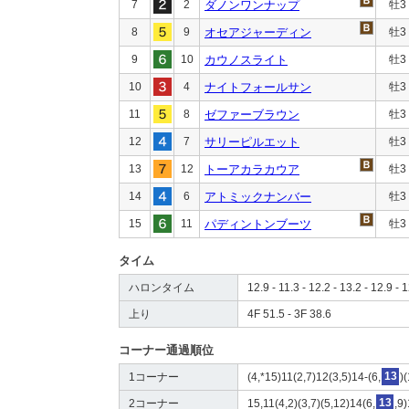
7
2
ダノンワンナップ
牡3
8
9
オセアジャーディン
牡3
9
10
カウノスライト
牡3
10
4
ナイトフォールサン
牡3
11
8
ゼファーブラウン
牡3
12
7
サリーピルエット
牡3
13
12
トーアカラカウア
牡3
14
6
アトミックナンバー
牡3
15
11
パディントンブーツ
牡3
タイム
ハロンタイム
12.9 - 11.3 - 12.2 - 13.2 - 12.9 - 1
上り
4F 51.5 - 3F 38.6
コーナー通過順位
1コーナー
(4,*15)11(2,7)12(3,5)14-(6,
13
)
2コーナー
15,11(4,2)(3,7)(5,12)14(6,
13
,9