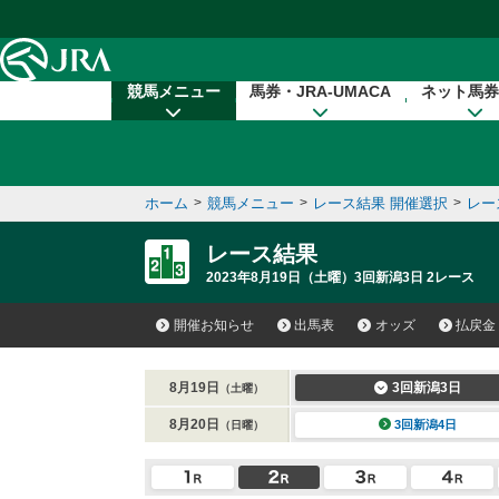
本文へ移動する
競馬メニュー
馬券・JRA-UMACA
ネット馬券
ホーム
>
競馬メニュー
>
レース結果 開催選択
>
レー
レース結果
2023年8月19日（土曜）3回新潟3日 2レース
開催お知らせ
出馬表
オッズ
払戻金
8月19日
3回新潟3日
（土曜）
8月20日
3回新潟4日
（日曜）