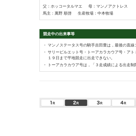
父：ホッコータルマエ
母：マンノアクトレス
馬主：萬野 順啓
生産牧場：中本牧場
競走中の出来事等
・
マンノステータス号の騎手吉田豊は，最後の直線
・
サリーピルエット号・トーアカラカウア号・アト
１９日まで平地競走に出走できない。
・
トーアカラカウア号は，「３走成績による出走制