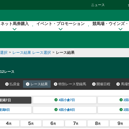
ニュース
ネット馬券購入
イベント・プロモーション
競馬場・ウインズ・
催選択
>
レース結果 レース選択
>
レース結果
 12レース
払戻金
レース結果
特別レース登録馬
開催日程
馬場
新潟7日
4回小倉7日
2回
新潟8日
4回小倉8日
2回