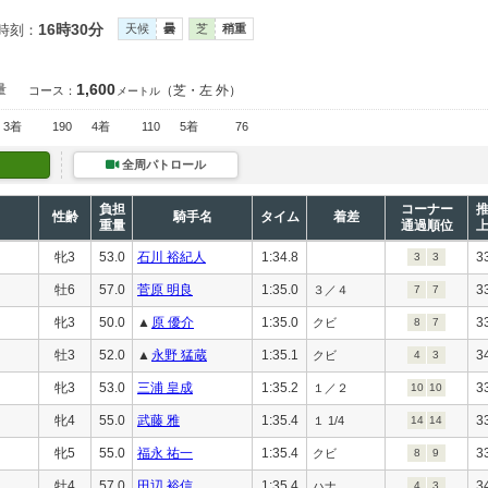
16時30分
時刻：
天候
曇
芝
稍重
1,600
量
（芝・左 外）
コース：
メートル
3着
190
4着
110
5着
76
全周パトロール
負担
コーナー
性齢
騎手名
タイム
着差
重量
通過順位
牝3
53.0
石川 裕紀人
1:34.8
3
3
3
牡6
57.0
菅原 明良
1:35.0
3
３／４
7
7
牝3
50.0
▲
原 優介
1:35.0
3
クビ
8
7
牡3
52.0
▲
永野 猛蔵
1:35.1
3
クビ
4
3
牝3
53.0
三浦 皇成
1:35.2
3
１／２
10
10
牝4
55.0
武藤 雅
1:35.4
3
１ 1/4
14
14
牝5
55.0
福永 祐一
1:35.4
3
クビ
8
9
牡4
57.0
田辺 裕信
1:35.4
3
ハナ
4
3