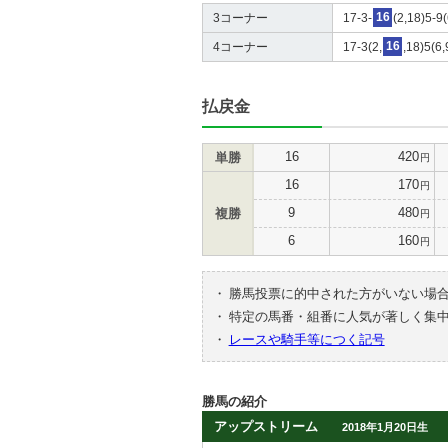
3コーナー
17-3-
16
(2,18)5-9(
4コーナー
17-3(2,
16
,18)5(6,
払戻金
16
420
単勝
円
16
170
円
9
480
複勝
円
6
160
円
・
勝馬投票に的中された方がいない場
・
特定の馬番・組番に人気が著しく集
・
レースや騎手等につく記号
勝馬の紹介
アップストリーム
2018年1月20日生