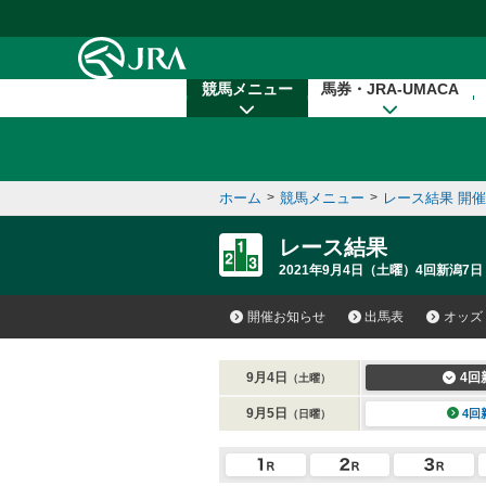
本文へ移動する
競馬メニュー
馬券・JRA-UMACA
ホーム
>
競馬メニュー
>
レース結果 開
レース結果
2021年9月4日（土曜）4回新潟7日
開催お知らせ
出馬表
オッズ
9月4日
4回
（土曜）
9月5日
4回
（日曜）