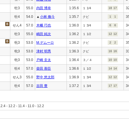
牡3
55.0
内田 博幸
1:35.6
3
１ 1/4
18
17
牡4
54.0
▲
小林 脩斗
1:35.7
3
クビ
1
1
せん4
57.0
木幡 巧也
1:36.0
3
１ 3/4
6
6
牡3
55.0
嶋田 純次
1:36.2
3
１ 1/2
12
12
牝3
53.0
M.デムーロ
1:36.2
3
クビ
2
2
牝3
53.0
津村 明秀
1:36.3
3
クビ
16
16
牝3
53.0
戸崎 圭太
1:36.4
3
３／４
10
10
牡4
57.0
柴田 善臣
1:36.6
3
１ 1/2
14
14
せん3
55.0
野中 悠太郎
1:36.9
3
１ 3/4
12
12
牡4
57.0
吉田 豊
1:37.2
3
１ 3/4
17
17
12.4 - 12.2 - 11.4 - 11.0 - 12.2