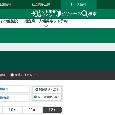
企業情報
社会貢献活動
レース情報
ネット馬券
検索
ビギナーズ
ログイン
その他施設
指定席・入場券ネット予約
情報
今週の注目レース
札幌7日
開催選択へ戻る
レース選択へ戻る
札幌8日