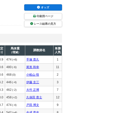
オッズ
印刷用ページ
レース結果の見方
推定
馬体重
単勝
調教師名
上り
人気
（増減）
3.9
474
手塚 貴久
1
(+8)
3.6
480
尾形 和幸
11
(-6)
3.6
468
小桧山 悟
2
(0)
4.2
446
伊藤 圭三
3
(-4)
3.3
462
大竹 正博
7
(-2)
3.0
458
久保田 貴士
12
(+2)
3.7
474
戸田 博文
9
(-4)
4.4
542
金成 貴史
8
(+4)