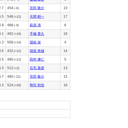
2.7
454
宮田 敬介
10
(-4)
5.5
548
天間 昭一
17
(+12)
4.9
488
萩原 清
6
(-4)
4.1
492
手塚 貴久
16
(+16)
5.3
508
国枝 栄
4
(+14)
3.6
432
稲垣 幸雄
14
(+12)
4.5
490
田村 康仁
5
(+12)
4.3
512
石毛 善彦
13
(+2)
4.7
480
宮田 敬介
15
(-12)
4.3
524
勢司 和浩
18
(+20)