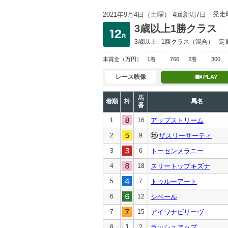
発走
2021年9月4日（土曜） 4回新潟7日
3歳以上1勝クラス
3歳以上
1勝クラス
（混合）
定
本賞金
（万円）
1着
760
2着
300
レース映像
PLAY
馬
着順
枠
馬名
番
1
16
アップストリーム
2
9
ザスリーサーティ
3
6
トーセンメラニー
4
18
スリートップキズナ
5
7
トゥルーアート
6
12
シベール
7
15
アイワナビリーヴ
8
2
ラッシュアップ