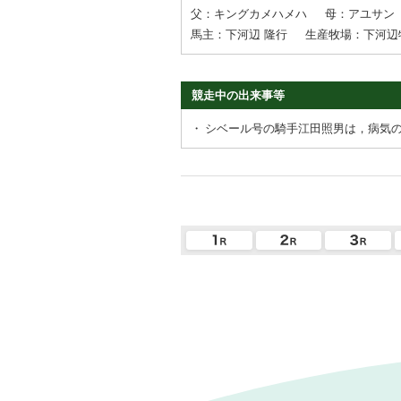
父：キングカメハメハ
母：アユサン
馬主：下河辺 隆行
生産牧場：下河辺
競走中の出来事等
・
シベール号の騎手江田照男は，病気