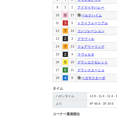
9
1
アドマイヤハレー
10
17
ベルクハイム
11
5
トライフォーリアル
12
14
コンソレーション
13
3
グラヴィル
14
13
フェアリーリング
15
4
ラヴォルタ
16
10
グランエクセレント
17
11
グランスエーニョ
18
8
ペガサスターボ
タイム
ハロンタイム
12.8 - 11.4 - 11.4 - 
上り
4F 46.8 - 3F 34.6
コーナー通過順位