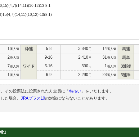
6,15)(4,7)(14,11)(10,12)13,8,1
9)15(4,7)(14,11)(10,12)-13(8,1)
1
5-8
3,840
14
枠連
馬連
番人気
円
番人気
2
9-16
2,410
31
馬単
番人気
円
番人気
7
6-16
390
1
ワイド
3連複
番人気
円
番人気
1
6-9
2,290
28
3連単
番人気
円
番人気
合、その投票法に投票された方全員に「
特払い
」をいたします。
中した場合、
JRAプラス10
の対象にならないことがあります。
牝3