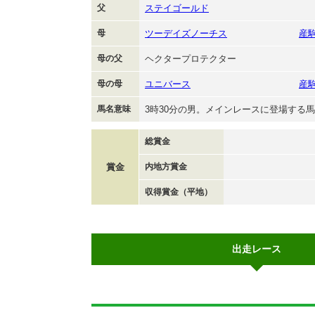
父
ステイゴールド
母
ツーデイズノーチス
産
母の父
ヘクタープロテクター
母の母
ユニバース
産
馬名意味
3時30分の男。メインレースに登場する
総賞金
賞金
内地方賞金
収得賞金（平地）
出走レース