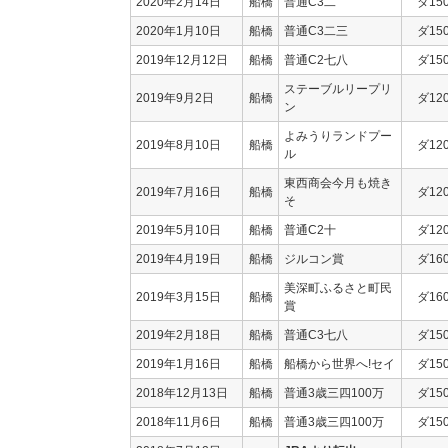
2020年2月14日
船橋
普通C3二
ダ15
2020年1月10日
船橋
普通C3二三
ダ15
2019年12月12日
船橋
普通C2七八
ダ15
ステーブルリープリ
2019年9月2日
船橋
ダ12
ン
よみうりランドプー
2019年8月10日
船橋
ダ12
ル
東西商会今月も焼き
2019年7月16日
船橋
ダ12
そ
2019年5月10日
船橋
普通C2十
ダ12
2019年4月19日
船橋
ジルコン賞
ダ16
美深町ふるさと町民
2019年3月15日
船橋
ダ16
賞
2019年2月18日
船橋
普通C3七八
ダ15
2019年1月16日
船橋
船橋から世界へ!セイ
ダ15
2018年12月13日
船橋
普通3歳三四100万
ダ15
2018年11月6日
船橋
普通3歳三四100万
ダ15