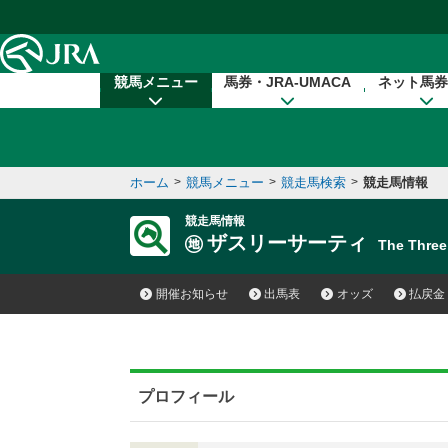
本文へ移動する
競馬メニュー
馬券・JRA-UMACA
ネット馬券
ホーム
>
競馬メニュー
>
競走馬検索
>
競走馬情報
競走馬情報
ザスリーサーティ
The Thre
開催お知らせ
出馬表
オッズ
払戻金
プロフィール