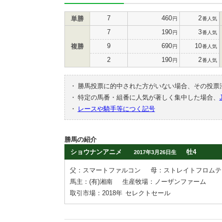
7
460
2
単勝
円
番人気
7
190
3
円
番人気
9
690
10
複勝
円
番人気
2
190
2
円
番人気
・
勝馬投票に的中された方がいない場合、その投票
・
特定の馬番・組番に人気が著しく集中した場合、
・
レースや騎手等につく記号
勝馬の紹介
ショウナンアニメ
牡4
2017年3月26日生
父：スマートファルコン
母：ストレイトフロムテ
馬主：(有)湘南
生産牧場：ノーザンファーム
取引市場：2018年
セレクトセール