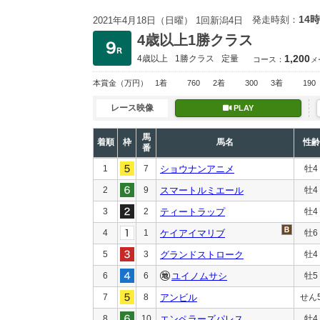
14時
発走時刻：
2021年4月18日（日曜） 1回新潟4日
4歳以上1勝クラス
1,200
4歳以上
1勝クラス
定量
コース：
メ
本賞金
（万円）
1着
760
2着
300
3着
190
レース映像
PLAY
馬
着順
枠
馬名
性齢
番
1
7
ショウナンアニメ
牡4
2
9
スマートルミエール
牡4
3
2
ティートラップ
牡4
4
1
ケイアイマリブ
牡6
5
3
グランドストローク
牡4
6
6
ユイノムサシ
牡5
7
8
アンビル
せん
8
10
エンペラーズパレス
牡4