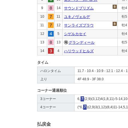
9
14
サウンドプリズム
牡4
10
11
ユキノヴェルデ
牡5
11
12
サンライズプラウ
牡4
12
5
シゲルカセイ
牡4
13
13
グランディール
牡5
14
4
ハリウッドヒルズ
牡4
タイム
ハロンタイム
11.7 - 10.4 - 10.9 - 12.1 - 12.4 - 
上り
4F 48.9 - 3F 38.0
コーナー通過順位
3コーナー
6,
7
(2,9)(3,12)4(1,8,11)-5-14,10
4コーナー
(*6,
7
)(2,9)3(1,12)(8,4)11-14,5,
払戻金