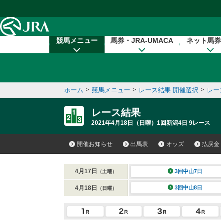
本文へ移動する
競馬メニュー
馬券・JRA-UMACA
ネット馬券
ホーム
>
競馬メニュー
>
レース結果 開催選択
>
レー
レース結果
2021年4月18日（日曜）1回新潟4日 9レース
開催お知らせ
出馬表
オッズ
払戻金
4月17日
3回中山7日
（土曜）
4月18日
3回中山8日
（日曜）