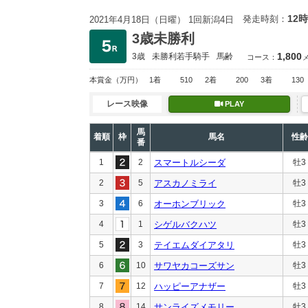
12時
発走時刻：
2021年4月18日（日曜） 1回新潟4日
3歳未勝利
1,800
3歳
未勝利
若手騎手
馬齢
コース：
本賞金
（万円）
1着
510
2着
200
3着
130
レース映像
PLAY
馬
着順
枠
馬名
性齢
番
1
2
スマートルシーダ
牡3
2
5
アスカノミライ
牡3
3
6
オーホンブリック
牡3
4
1
シゲルバクハツ
牡3
5
3
テイエムダイアタリ
牡3
6
10
サワヤカコーズサン
牡3
7
12
ハッピーアナザー
牡3
8
14
サンライズメモリー
牡3