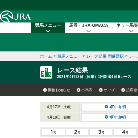
本文へ移動する
競馬メニュー
馬券・JRA-UMACA
ネット馬券
ホーム
>
競馬メニュー
>
レース結果 開催選択
>
レー
レース結果
2021年4月18日（日曜）1回新潟4日 5レース
開催お知らせ
出馬表
オッズ
払戻金
4月17日
3回中山7日
（土曜）
4月18日
3回中山8日
（日曜）