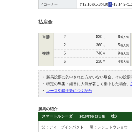
4コーナー
(*12,10)6,5,3(4,8)
2
-13,14,9-(1
払戻金
2
830
6
単勝
円
番人気
2
360
5
円
番人気
5
740
9
複勝
円
番人気
6
230
4
円
番人気
・
勝馬投票に的中された方がいない場合、その投票
・
特定の馬番・組番に人気が著しく集中した場合、
・
レースや騎手等につく記号
勝馬の紹介
スマートルシーダ
牡3
2018年5月27日生
父：ディープインパクト
母：レジェトウショウ