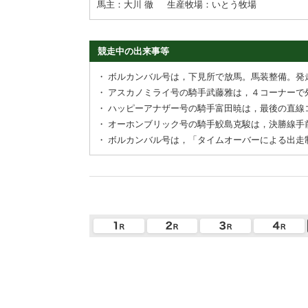
馬主：大川 徹
生産牧場：いとう牧場
競走中の出来事等
・
ボルカンバル号は，下見所で放馬。馬装整備。発
・
アスカノミライ号の騎手武藤雅は，４コーナーで
・
ハッピーアナザー号の騎手富田暁は，最後の直線
・
オーホンブリック号の騎手鮫島克駿は，決勝線手
・
ボルカンバル号は，「タイムオーバーによる出走