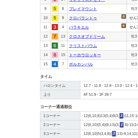
9
8
プレイマウント
牡3
10
9
クロパラントゥ
せん
11
4
バラキエル
せん
12
13
クロスオブドリーム
牡3
13
11
クリストバウム
牡3
14
15
トーホウロッキー
牡3
15
7
ボルカンバル
牡3
タイム
ハロンタイム
12.7 - 11.9 - 12.8 - 13.0 - 12.4 - 1
上り
4F 51.9 - 3F 39.7
コーナー通過順位
1コーナー
12(6,10,8)13(5,4)9(3,
2
)11,15-
2コーナー
12(6,10)(5,4)(8,13)(3,
2
,9)-11(1
3コーナー
12(6,10)5(3,4,8)(
2
,13)-9,14,11