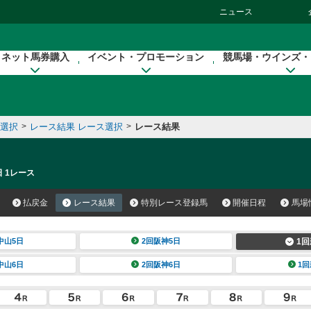
ニュース
ネット馬券購入
イベント・プロモーション
競馬場・ウインズ・
催選択
>
レース結果 レース選択
>
レース結果
日 1レース
払戻金
レース結果
特別レース登録馬
開催日程
馬場
中山5日
2回阪神5日
1回
中山6日
2回阪神6日
1回