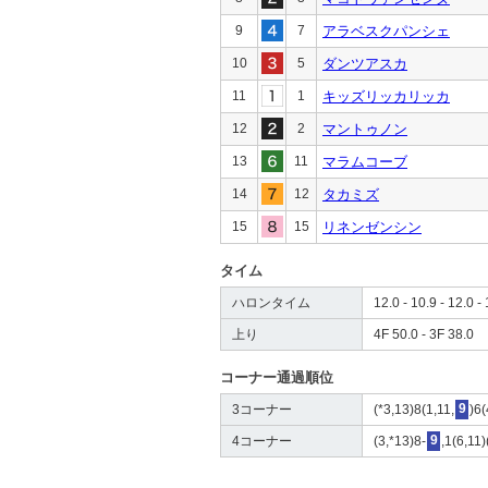
9
7
アラベスクパンシェ
10
5
ダンツアスカ
11
1
キッズリッカリッカ
12
2
マントゥノン
13
11
マラムコーブ
14
12
タカミズ
15
15
リネンゼンシン
タイム
ハロンタイム
12.0 - 10.9 - 12.0 - 
上り
4F 50.0 - 3F 38.0
コーナー通過順位
3コーナー
(*3,13)8(1,11,
9
)6
4コーナー
(3,*13)8-
9
,1(6,11