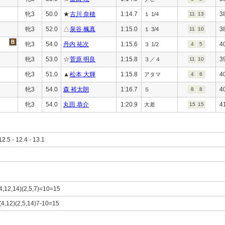
牝3
50.0
★
古川 奈穂
1:14.7
3
１ 1/4
11
13
牝3
52.0
△
泉谷 楓真
1:15.0
3
１ 3/4
11
10
牝3
54.0
丹内 祐次
1:15.6
4
３ 1/2
4
5
牝3
53.0
☆
菅原 明良
1:15.8
3
３／４
11
10
牝3
51.0
▲
松本 大輝
1:15.8
4
アタマ
4
6
牝3
54.0
森 裕太朗
1:16.7
4
５
8
8
牝3
54.0
丸田 恭介
1:20.9
4
大差
15
15
12.5 - 12.4 - 13.1
(4,12,14)(2,5,7)=10=15
)(4,12)(2,5,14)7-10=15