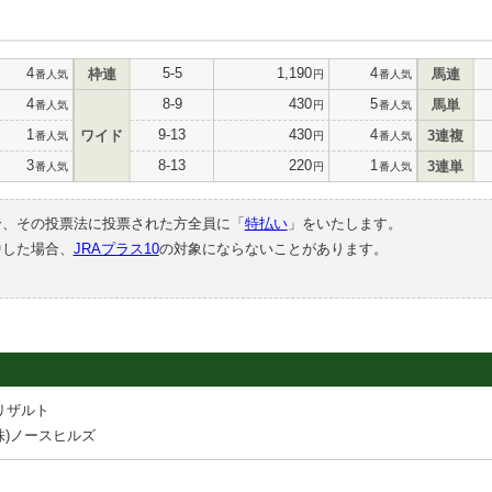
4
5-5
1,190
4
枠連
馬連
番人気
円
番人気
4
8-9
430
5
馬単
番人気
円
番人気
1
9-13
430
4
ワイド
3連複
番人気
円
番人気
3
8-13
220
1
3連単
番人気
円
番人気
合、その投票法に投票された方全員に「
特払い
」をいたします。
中した場合、
JRAプラス10
の対象にならないことがあります。
リザルト
株)ノースヒルズ