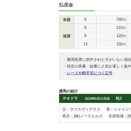
払戻金
9
760
単勝
円
9
210
円
8
120
複勝
円
13
150
円
・
勝馬投票に的中された方がいない場
・
特定の馬番・組番に人気が著しく集
・
レースや騎手等につく記号
勝馬の紹介
テオドラ
牝3
2018年5月11日生
父：サウスヴィグラス
母：シャイン
馬主：(株)ノースヒルズ
生産牧場：(