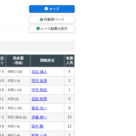
オッズ
印刷用ページ
レース結果の見方
推定
馬体重
単勝
調教師名
上り
人気
（増減）
7.4
466
北出 成人
4
(+10)
8.0
430
羽月 友彦
2
(-4)
8.6
446
中竹 和也
1
(-14)
8.1
426
笹田 和秀
3
(0)
8.6
442
新谷 功一
9
(-16)
7.2
502
伊藤 伸一
15
(初出走)
8.9
440
田中 剛
12
(-6)
9.6
442
鮫島 一歩
7
(-4)