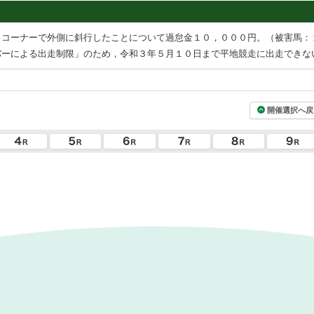
４コーナーで外側に斜行したことについて過怠金１０，０００円。（被害馬：
バーによる出走制限」のため，令和３年５月１０日まで平地競走に出走できな
開催選択へ戻