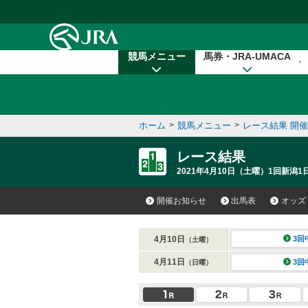
本文へ移動する
競馬メニュー
馬券・JRA-UMACA
ホーム
>
競馬メニュー
>
レース結果 開
レース結果
2021年4月10日（土曜）1回新潟1
開催お知らせ
出馬表
オッズ
4月10日
3回
（土曜）
4月11日
3回
（日曜）