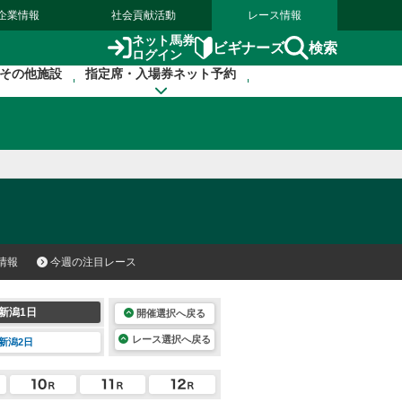
企業情報
社会貢献活動
レース情報
ネット馬券
検索
ビギナーズ
ログイン
その他施設
指定席・入場券ネット予約
情報
今週の注目レース
新潟1日
開催選択へ戻る
レース選択へ戻る
新潟2日