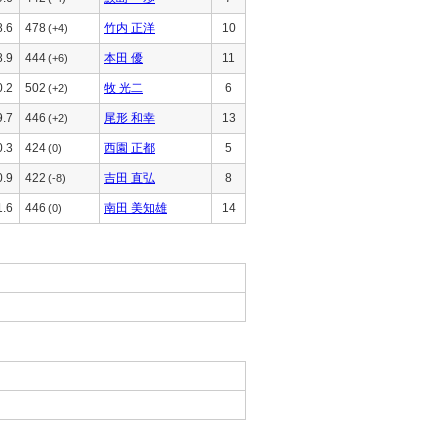
8.6
478
竹内 正洋
10
(+4)
8.9
444
本田 優
11
(+6)
0.2
502
牧 光二
6
(+2)
9.7
446
尾形 和幸
13
(+2)
0.3
424
西園 正都
5
(0)
0.9
422
吉田 直弘
8
(-8)
1.6
446
南田 美知雄
14
(0)