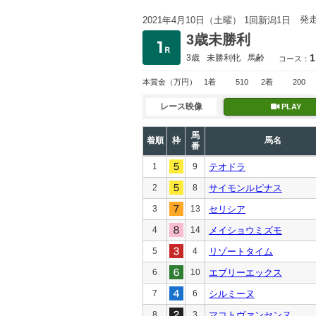
発
2021年4月10日（土曜） 1回新潟1日
3歳未勝利
1
3歳
未勝利
牝
馬齢
コース：
本賞金
（万円）
1着
510
2着
200
レース映像
PLAY
馬
着順
枠
馬名
番
1
9
テオドラ
2
8
サイモンルピナス
3
13
セリシア
4
14
メイショウミズモ
5
4
リゾートタイム
6
10
エブリーエックス
7
6
シルミーヌ
8
3
マコトヴァンセンヌ