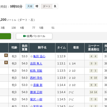
9時50分
走時刻：
天候
晴
ダート
良
,200
（ダート・左）
メートル
3着
130
4着
77
5着
51
全周パトロール
負担
コーナー
性齢
騎手名
タイム
着差
重量
通過順位
牝3
53.0
☆
亀田 温心
1:12.9
3
4
4
牝3
54.0
吉田 隼人
1:13.1
3
１ 1/4
3
3
牝3
54.0
鮫島 克駿
1:13.5
3
２ 1/2
2
1
牝3
54.0
西村 淳也
1:13.9
3
２ 1/2
8
10
牝3
53.0
☆
斎藤 新
1:14.4
3
２ 1/2
8
8
牝3
54.0
勝浦 正樹
1:14.4
3
クビ
14
14
牝3
54.0
菊沢 一樹
1:14.5
3
クビ
7
6
牝3
53.0
☆
富田 暁
1:14.5
3
クビ
1
2