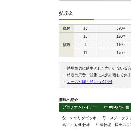
払戻金
13
370
単勝
円
13
120
円
1
110
複勝
円
11
170
円
・
勝馬投票に的中された方がいない場
・
特定の馬番・組番に人気が著しく集
・
レースや騎手等につく記号
勝馬の紹介
プラチナムレイアー
2018年4月25日生
父：マツリダゴッホ
母：スノークラ
馬主：岡田 牧雄
生産牧場：岡田スタ