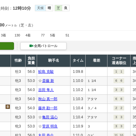
12時10分
走時刻：
天候
晴
芝
良
200
（芝・左）
メートル
3着
130
4着
77
5着
51
全周パトロール
負担
コーナー
性齢
騎手名
タイム
着差
重量
通過順位
牡3
56.0
鮫島 克駿
1:09.8
3
1
1
牝3
53.0
☆
斎藤 新
1:10.0
3
１ 1/4
6
6
牝3
54.0
吉田 隼人
1:10.2
3
１ 1/4
3
3
牝3
54.0
秋山 真一郎
1:10.3
3
アタマ
6
6
牝3
54.0
藤井 勘一郎
1:10.4
3
３／４
2
2
牝3
53.0
☆
亀田 温心
1:10.4
3
アタマ
3
3
牝3
53.0
☆
菅原 明良
1:10.9
3
３
3
3
牡3
56.0
丸田 恭介
1:11.0
3
クビ
11
10