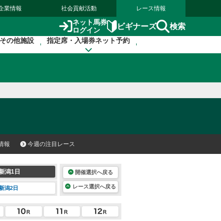
企業情報
社会貢献活動
レース情報
ネット馬券
検索
ビギナーズ
ログイン
その他施設
指定席・入場券ネット予約
情報
今週の注目レース
新潟1日
開催選択へ戻る
レース選択へ戻る
新潟2日