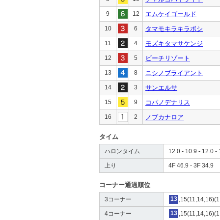
9
12
エムケイゴールド
10
6
タマモキラキラボシ
11
4
モズキタマサケンジ
12
5
ビーチリゾート
13
8
ニシノブライアント
14
3
サンエルサ
15
9
コパノデナリス
16
2
ノブカナロア
タイム
ハロンタイム
12.0 - 10.9 - 12.0 - 
上り
4F 46.9 - 3F 34.9
コーナー通過順位
3コーナー
13
,15(11,14,16)(1
4コーナー
13
,15(11,14,16)(1