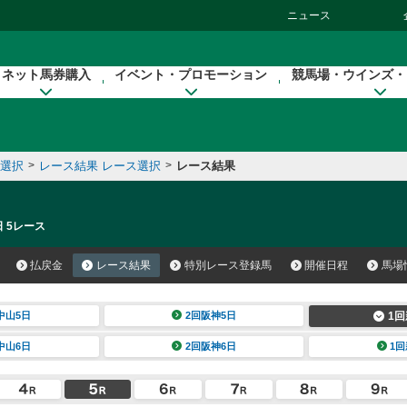
ニュース
ネット馬券購入
イベント・プロモーション
競馬場・ウインズ・
催選択
>
レース結果 レース選択
>
レース結果
日 5レース
払戻金
レース結果
特別レース登録馬
開催日程
馬場
中山5日
2回阪神5日
1回
中山6日
2回阪神6日
1回