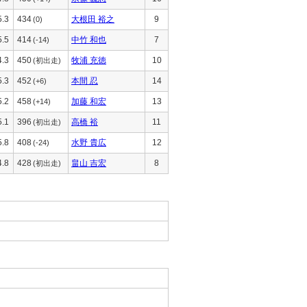
5.3
434
大根田 裕之
9
(0)
5.5
414
中竹 和也
7
(-14)
4.3
450
牧浦 充徳
10
(初出走)
5.3
452
本間 忍
14
(+6)
5.2
458
加藤 和宏
13
(+14)
5.1
396
高橋 裕
11
(初出走)
5.8
408
水野 貴広
12
(-24)
4.8
428
畠山 吉宏
8
(初出走)