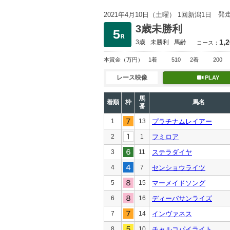
発
2021年4月10日（土曜） 1回新潟1日
3歳未勝利
1,
3歳
未勝利
馬齢
コース：
本賞金
（万円）
1着
510
2着
200
レース映像
PLAY
馬
着順
枠
馬名
番
1
13
プラチナムレイアー
2
1
フミロア
3
11
ステラダイヤ
4
7
センショウライツ
5
15
マーメイドソング
6
16
ディーバサンライズ
7
14
インヴァネス
8
10
チャルコパイライト