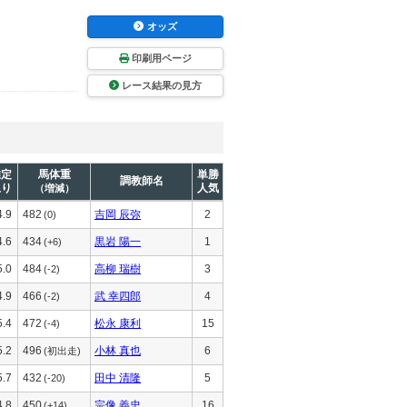
オッズ
印刷用ページ
レース結果の見方
推定
馬体重
単勝
調教師名
上り
人気
（増減）
4.9
482
吉岡 辰弥
2
(0)
4.6
434
黒岩 陽一
1
(+6)
5.0
484
高柳 瑞樹
3
(-2)
4.9
466
武 幸四郎
4
(-2)
5.4
472
松永 康利
15
(-4)
5.2
496
小林 真也
6
(初出走)
5.7
432
田中 清隆
5
(-20)
4.8
450
宗像 義忠
16
(+14)