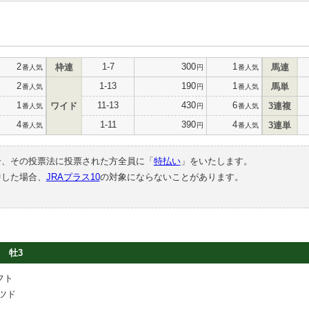
2
1-7
300
1
枠連
馬連
番人気
円
番人気
2
1-13
190
1
馬単
番人気
円
番人気
1
11-13
430
6
ワイド
3連複
番人気
円
番人気
4
1-11
390
4
3連単
番人気
円
番人気
合、その投票法に投票された方全員に「
特払い
」をいたします。
中した場合、
JRAプラス10
の対象にならないことがあります。
牡3
フト
ツド