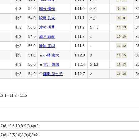
牡3
56.0
国分 優作
1:11.0
3
クビ
9
9
牝3
54.0
鮫島 良太
1:11.1
3
クビ
8
8
牡3
56.0
津村 明秀
1:11.2
3
１／２
14
13
牝3
54.0
城戸 義政
1:11.3
3
１
10
10
牡3
56.0
勝浦 正樹
1:11.5
3
１
12
12
牝3
51.0
▲
小林 凌大
1:12.0
3
３
14
15
牝3
50.0
★
古川 奈穂
1:12.4
3
２ 1/2
13
13
牡3
54.0
◇
藤田 菜七子
1:12.7
3
２
16
16
12.1 - 11.3 - 11.5
,7)6,12,5,10,8-9(3,4)=2
,7)6,12(5,10)8(9,4)3=2