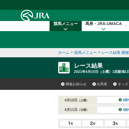
本文へ移動する
競馬メニュー
馬券・JRA-UMACA
ホーム
>
競馬メニュー
>
レース結果 開
レース結果
2021年4月10日（土曜）1回新潟1
開催お知らせ
出馬表
オッズ
4月10日
3回
（土曜）
4月11日
3回
（日曜）