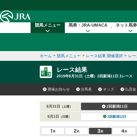
本文へ移動する
競馬メニュー
馬券・JRA-UMACA
ネット馬券
ホーム
>
競馬メニュー
>
レース結果 開催選択
>
レー
レース結果
2019年8月31日（土曜）2回新潟11日 3レース
開催お知らせ
出馬表
オッズ
払戻金
8月31日
2回新潟11日
（土曜）
9月1日
2回新潟12日
（日曜）