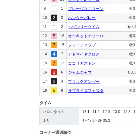
9
1
ブレーヴユニコーン
牡3
10
3
ハンターバレー
牡3
11
2
ヘヴンリータイム
せん
12
18
オーキッドテソーロ
牝3
13
15
フォーティラブ
牡3
14
7
アドマイヤクロス
牡3
15
13
ココリガストン
牡3
16
6
ジャムジャマ
せん
17
4
ブラックアンバー
牡3
18
9
サプライズフェスタ
牡3
タイム
ハロンタイム
13.1 - 11.2 - 12.0 - 13.0 - 12.8 - 1
上り
4F 47.6 - 3F 35.3
コーナー通過順位