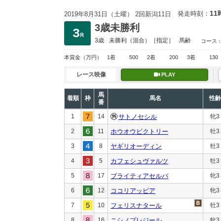
11
発走時刻：
2019年8月31日（土曜） 2回新潟11日
3歳未勝利
3歳
未勝利
（混合）［指定］
馬齢
コース
本賞金
（万円）
1着
500
2着
200
3着
130
レース映像
PLAY
馬
着順
枠
馬名
性齢
番
1
14
サトノセシル
牝3
2
11
ホウオウビクトリー
牡3
3
8
ヤギリオーディン
牡3
4
5
カフェシュヴァルツ
牡3
5
17
ブライティアセルバ
牝3
6
12
ココリアッピア
牝3
7
10
フェリスナタール
牡3
8
16
ニシノプレジール
牝3