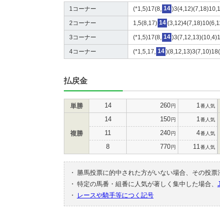
1コーナー
(*1,5)17(8,
14
)3(4,12)(7,18)10,
2コーナー
1,5(8,17)
14
(3,12)4(7,18)10(6,1
3コーナー
(*1,5)17(8,
14
)3(7,12,13)(10,4)
4コーナー
(*1,5,17,
14
)(8,12,13)3(7,10)18(
払戻金
14
260
1
単勝
円
番人気
14
150
1
円
番人気
11
240
4
複勝
円
番人気
8
770
11
円
番人気
・
勝馬投票に的中された方がいない場合、その投票
・
特定の馬番・組番に人気が著しく集中した場合、
・
レースや騎手等につく記号