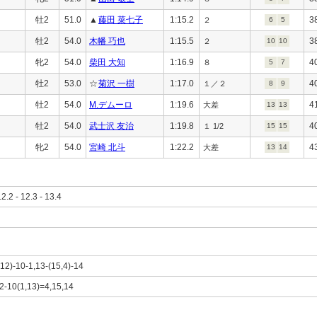
牡2
51.0
▲
藤田 菜七子
1:15.2
3
２
6
5
牡2
54.0
木幡 巧也
1:15.5
3
２
10
10
牝2
54.0
柴田 大知
1:16.9
4
８
5
7
牡2
53.0
☆
菊沢 一樹
1:17.0
4
１／２
8
9
牡2
54.0
M.デムーロ
1:19.6
4
大差
13
13
牡2
54.0
武士沢 友治
1:19.8
4
１ 1/2
15
15
牝2
54.0
宮崎 北斗
1:22.2
4
大差
13
14
12.2 - 12.3 - 13.4
2,12)-10-1,13-(15,4)-14
)2-10(1,13)=4,15,14