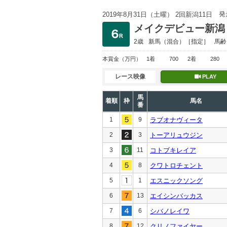
発
2019年8月31日（土曜） 2回新潟11日
メイクデビュー新潟
2歳
新馬
（混合）［指定］
馬齢
本賞金
（万円）
1着
700
2着
280
レース映像
PLAY
馬
着順
枠
馬名
番
1
9
ラブオナヴィータ
2
3
トーアリュウジン
3
11
コトブキレイア
4
8
クワトロチェント
5
1
エスニックソング
6
13
エイシンバッカス
7
6
シバノレイワ
8
12
クリノファイヤー