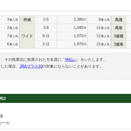
3
2-5
2,380
9
枠連
馬連
番人気
円
番人気
2
3-9
1,040
11
馬単
番人気
円
番人気
7
9-11
1,070
12
ワイド
3連複
番人気
円
番人気
6
3-11
1,970
21
3連単
番人気
円
番人気
合、その投票法に投票された方全員に「
特払い
」をいたします。
中した場合、
JRAプラス10
の対象にならないことがあります。
牝2
場
セール