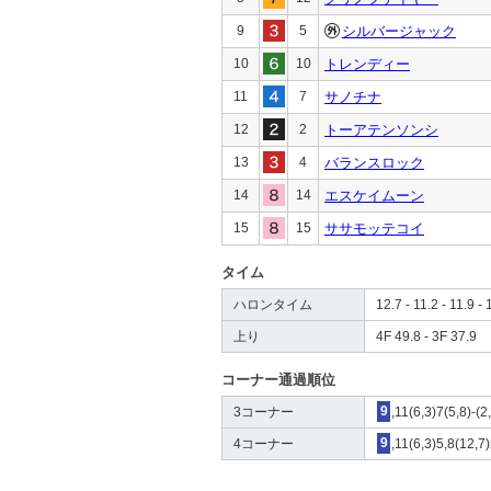
9
5
シルバージャック
10
10
トレンディー
11
7
サノチナ
12
2
トーアテンソンシ
13
4
バランスロック
14
14
エスケイムーン
15
15
ササモッテコイ
タイム
ハロンタイム
12.7 - 11.2 - 11.9 - 
上り
4F 49.8 - 3F 37.9
コーナー通過順位
3コーナー
9
,11(6,3)7(5,8)-(
4コーナー
9
,11(6,3)5,8(12,7