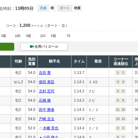
13時05分
走時刻：
天候
晴
ダート
稍重
1,200
（ダート・左）
コース：
メートル
3着
180
4着
110
5着
70
全周パトロール
負担
コーナー
性齢
騎手名
タイム
着差
重量
通過順位
牝2
54.0
吉田 豊
1:13.7
3
1
1
せん2
54.0
柴田 善臣
1:14.1
3
２ 1/2
3
3
牝2
54.0
北村 宏司
1:14.2
3
クビ
2
2
牡2
54.0
石橋 脩
1:14.2
3
クビ
6
6
牝2
54.0
田中 勝春
1:14.3
3
１／２
11
11
牡2
54.0
戸崎 圭太
1:14.3
3
クビ
12
11
牡2
52.0
△
木幡 育也
1:14.4
3
１／２
3
3
牝2
51.0
▲
山田 敬士
1:14.9
3
３
8
7