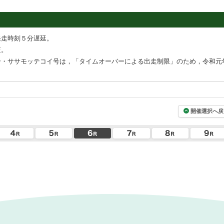
発走時刻５分遅延。
査。
号・ササモッテコイ号は，「タイムオーバーによる出走制限」のため，令和元
開催選択へ戻