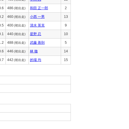
8.6
486
和田 正一郎
2
(初出走)
8.2
460
小西 一男
13
(初出走)
0.5
400
清水 英克
9
(初出走)
0.1
440
星野 忍
10
(初出走)
1.2
488
武藤 善則
5
(初出走)
0.6
446
林 徹
14
(初出走)
3.7
442
的場 均
15
(初出走)