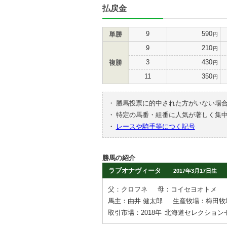
払戻金
9
590
単勝
円
9
210
円
3
430
複勝
円
11
350
円
・
勝馬投票に的中された方がいない場
・
特定の馬番・組番に人気が著しく集
・
レースや騎手等につく記号
勝馬の紹介
ラブオナヴィータ
2017年3月17日生
父：クロフネ
母：コイセヨオトメ
馬主：由井 健太郎
生産牧場：梅田牧
取引市場：2018年
北海道セレクション