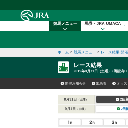
本文へ移動する
競馬メニュー
馬券・JRA-UMACA
ホーム
>
競馬メニュー
>
レース結果 開
レース結果
2019年8月31日（土曜）2回新潟11
開催お知らせ
出馬表
オッズ
8月31日
2回
（土曜）
9月1日
2回
（日曜）