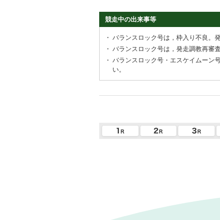
競走中の出来事等
・
バランスロック号は，枠入り不良。
・
バランスロック号は，発走調教再審
・
バランスロック号・エスケイムーン
い。