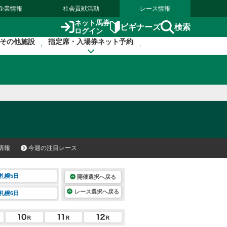
企業情報
社会貢献活動
レース情報
ネット馬券
検索
ビギナーズ
ログイン
その他施設
指定席・入場券ネット予約
情報
今週の注目レース
札幌5日
開催選択へ戻る
レース選択へ戻る
札幌6日