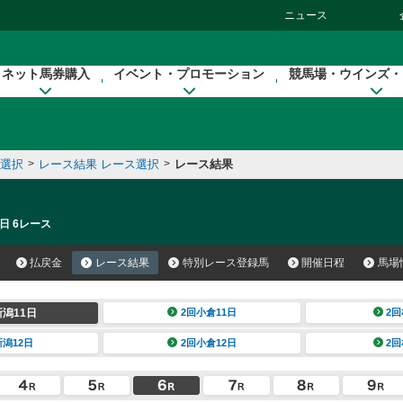
ニュース
ネット馬券購入
イベント・プロモーション
競馬場・ウインズ・
催選択
>
レース結果 レース選択
>
レース結果
日 6レース
払戻金
レース結果
特別レース登録馬
開催日程
馬場
新潟11日
2回小倉11日
2回
新潟12日
2回小倉12日
2回