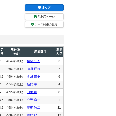
オッズ
印刷用ページ
レース結果の見方
推定
馬体重
単勝
調教師名
上り
人気
（増減）
7.9
464
尾関 知人
3
(初出走)
7.9
466
藤原 辰雄
7
(初出走)
8.2
450
金成 貴史
6
(初出走)
7.6
474
新開 幸一
4
(初出走)
6.6
472
田中 剛
8
(初出走)
6.5
458
今野 貞一
1
(初出走)
8.2
458
萱野 浩二
11
(初出走)
8.0
468
本間 忍
12
(初出走)