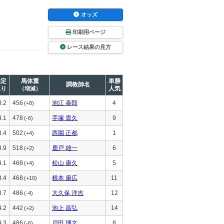
オッズ
印刷用ページ
レース結果の見方
推定
馬体重
単勝
調教師名
上り
人気
（増減）
3.2
456
池江 泰郎
4
(+8)
4.1
478
手塚 貴久
9
(-6)
3.4
502
西園 正都
1
(+4)
3.9
518
鹿戸 雄一
6
(+2)
4.1
468
松山 康久
5
(+4)
3.4
468
根本 康広
11
(+10)
3.7
486
大久保 洋吉
12
(-4)
4.2
442
池上 昌弘
14
(+2)
4.3
486
戸田 博文
8
(-6)