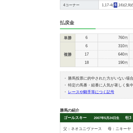
4コーナー
1,17-4(
6
,16)(2,9)
払戻金
6
760
単勝
円
6
310
円
17
640
複勝
円
18
190
円
・
勝馬投票に的中された方がいない場
・
特定の馬番・組番に人気が著しく集
・
レースや騎手等につく記号
勝馬の紹介
ゴールスキー
牡3
2007年5月24日生
父：ネオユニヴァース
母：ニキーヤ