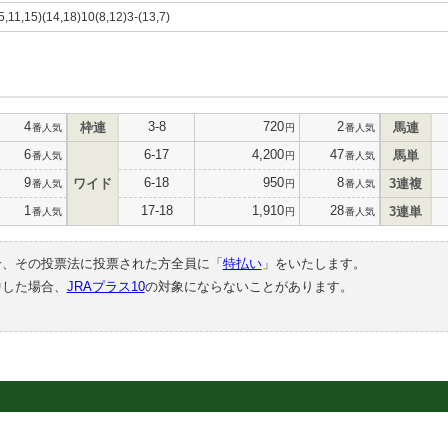
(5,11,15)(14,18)10(8,12)3-(13,7)
4
3-8
720
2
枠連
馬連
番人気
円
番人気
6
6-17
4,200
47
馬単
番人気
円
番人気
9
6-18
950
8
ワイド
3連複
番人気
円
番人気
1
17-18
1,910
28
3連単
番人気
円
番人気
合、その投票法に投票された方全員に「
特払い
」をいたします。
中した場合、
JRAプラス10
の対象にならないことがあります。