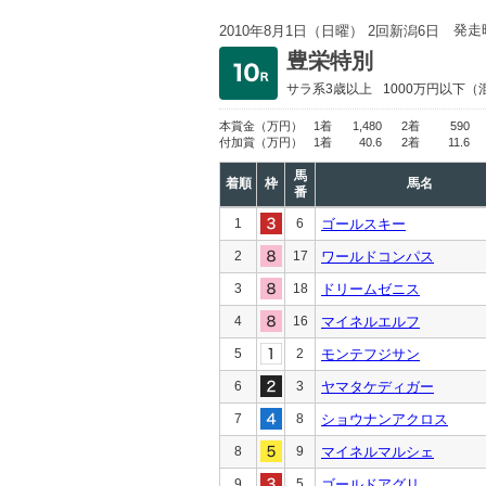
発走
2010年8月1日（日曜） 2回新潟6日
豊栄特別
サラ系3歳以上
1000万円以下
（
本賞金
（万円）
1着
1,480
2着
590
付加賞
（万円）
1着
40.6
2着
11.6
馬
着順
枠
馬名
番
1
6
ゴールスキー
2
17
ワールドコンパス
3
18
ドリームゼニス
4
16
マイネルエルフ
5
2
モンテフジサン
6
3
ヤマタケディガー
7
8
ショウナンアクロス
8
9
マイネルマルシェ
9
5
ゴールドアグリ