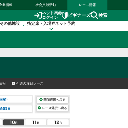
企業情報
社会貢献活動
レース情報
ネット馬券
検索
ビギナーズ
ログイン
その他施設
指定席・入場券ネット予約
情報
今週の注目レース
函館5日
開催選択へ戻る
レース選択へ戻る
函館6日