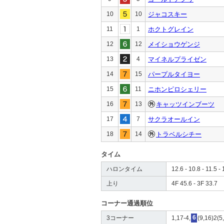
10
10
ジャコスキー
11
1
ホクトグレイン
12
12
メイショウゲンジ
13
4
マイネルプライゼン
14
15
パープルタイヨー
15
11
ニホンピロシェリー
16
13
キャッツインブーツ
17
7
サクラオールイン
18
14
トラベルシチー
タイム
ハロンタイム
12.6 - 10.8 - 11.5 - 
上り
4F 45.6 - 3F 33.7
コーナー通過順位
3コーナー
1,17-4,
6
(9,16)2(5