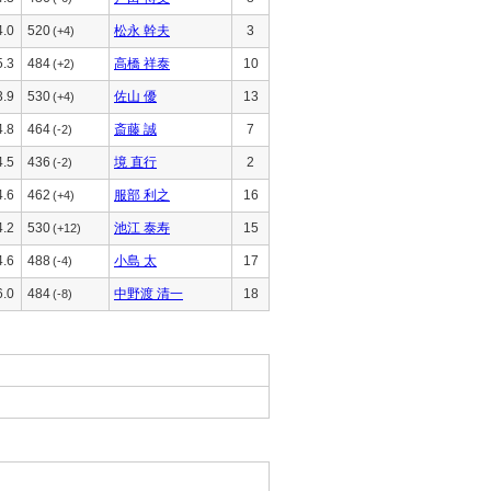
4.0
520
松永 幹夫
3
(+4)
5.3
484
高橋 祥泰
10
(+2)
3.9
530
佐山 優
13
(+4)
4.8
464
斎藤 誠
7
(-2)
4.5
436
境 直行
2
(-2)
4.6
462
服部 利之
16
(+4)
4.2
530
池江 泰寿
15
(+12)
4.6
488
小島 太
17
(-4)
6.0
484
中野渡 清一
18
(-8)