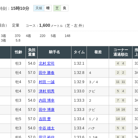
15時10分
時刻：
天候
晴
芝
良
1,600
混合）
定量
（芝・左 外）
コース：
メートル
3着
370
4着
220
5着
148
3着
5.8
負担
コーナー
性齢
騎手名
タイム
着差
重量
通過順位
牡3
54.0
北村 宏司
1:32.1
3
4
4
牡4
57.0
田中 勝春
1:32.8
3
４
2
2
牡4
57.0
村田 一誠
1:32.9
3
３／４
11
11
牡4
57.0
津村 明秀
1:33.0
3
クビ
5
4
牡3
54.0
内田 博幸
1:33.3
3
２
7
6
牡4
57.0
田中 博康
1:33.3
3
クビ
16
16
牡5
57.0
吉田 豊
1:33.4
3
１／２
14
14
牡3
54.0
中谷 雄太
1:33.4
3
ハナ
5
6
牡6
57.0
田辺 裕信
1:33.6
3
１ 1/4
8
8