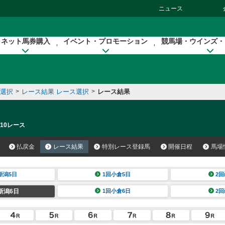
ニュース
ネット馬券購入
イベント・プロモーション
競馬場・ウインズ・
催選択
>
レース結果 レース選択
>
レース結果
 10レース
払戻金
レース結果
特別レース登録馬
開催日程
馬場
新潟5日
1回小倉5日
2回
新潟6日
1回小倉6日
2回