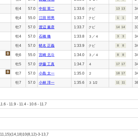
牡4
57.0
中舘 英二
1:33.6
3
クビ
13
13
牝4
55.0
江田 照男
1:33.7
3
クビ
1
1
牡7
57.0
渡辺 薫彦
1:33.7
3
クビ
14
14
牡4
57.0
石橋 脩
1:33.8
3
３／４
3
3
牡4
57.0
蛯名 正義
1:33.9
3
クビ
8
8
牝6
55.0
宮崎 北斗
1:34.0
3
３／４
8
8
牡5
57.0
伊藤 工真
1:34.7
3
４
17
17
牡7
57.0
小島 太一
1:35.0
3
２
18
17
牡7
57.0
小林 淳一
1:35.6
3
３ 1/2
11
11
11.6 - 11.9 - 11.4 - 10.6 - 11.7
,11,15)(14,18)10(8,12)-3-13,7