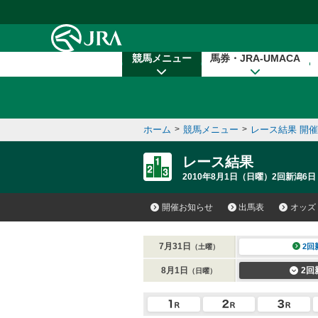
本文へ移動する
競馬メニュー
馬券・JRA-UMACA
ホーム
>
競馬メニュー
>
レース結果 開
レース結果
2010年8月1日（日曜）2回新潟6日
開催お知らせ
出馬表
オッズ
7月31日
2回
（土曜）
8月1日
2回
（日曜）