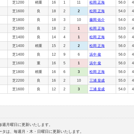
芝1200
稍重
16
1
11
松岡 正海
56.0
4
芝1600
良
18
2
2
松岡 正海
54.0
4
芝1800
良
18
3
10
藤岡 佑介
54.0
4
芝1600
良
18
2
1
松岡 正海
53.0
4
芝1400
良
14
4
1
松岡 正海
56.0
4
芝1400
稍重
15
2
2
松岡 正海
56.0
4
芝1400
良
12
9
6
浜中 俊
56.0
4
芝1600
重
16
5
1
浜中 俊
56.0
4
芝1800
稍重
16
6
3
松岡 正海
56.0
4
芝2200
良
16
2
10
三浦 皇成
55.0
4
芝1600
良
12
2
3
三浦 皇成
54.0
4
毎週月曜日に更新いたします。
ータは、毎週月・木・日曜日に更新いたします。