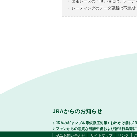
・
出走レースの「Rt」欄には、レーテ
・
レーティングのデータ更新は不定期
JRAからのお知らせ
JRAのギャンブル等依存症対策
お出かけ前にJ
ファンからの悪質な誹謗中傷および脅迫行為等に
FAQ/お問い合わせ
サイトマップ
リンク