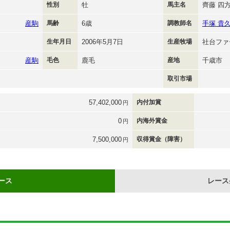
性別
牡
馬主名
齊藤 四
産駒
馬齢
6歳
調教師名
手塚 貴
生年月日
2006年5月7日
生産牧場
社台ファ
産駒
毛色
鹿毛
産地
千歳市
取引市場
57,402,000
内付加賞
円
0
内海外賞金
円
7,500,000
収得賞金（障害）
円
ース
レース