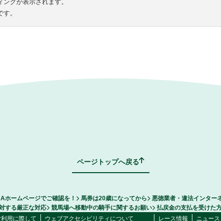
ィングが表示されます。
です。
ページトップへ戻る
RAホームページでご確認を！
馬券は20歳になってから
悪徳業者・違法インター
対する厳正な対応
競馬場へ移動中の騎手に関するお願い
払戻金の支払を受けた
ご利用に際して
ウェブアクセシビリティについて
レース情報
ニュース