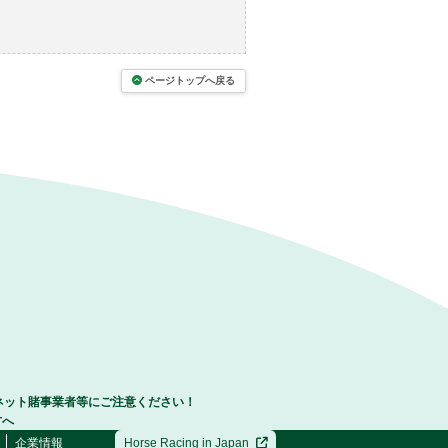
ページトップへ戻る
ネット賭事業者等にご注意ください！
方へ
企業情報
Horse Racing in Japan