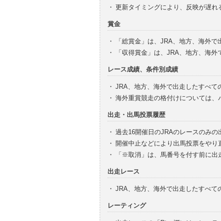
・
更新タイミングにより、反映が遅れ
賞金
・
「総賞金」は、JRA、地方、海外
・
「収得賞金」は、JRA、地方、海
レース成績、条件別成績
・
JRA、地方、海外で出走したすべて
・
海外重賞競走の格付けについては、
出走・出馬投票履歴
・
過去16開催日のJRAのレースのみ
・
開催中止などにより出馬投票をやり
・
「※取消」は、馬番号を付す前に出
出走レース
・
JRA、地方、海外で出走したすべ
レーティング