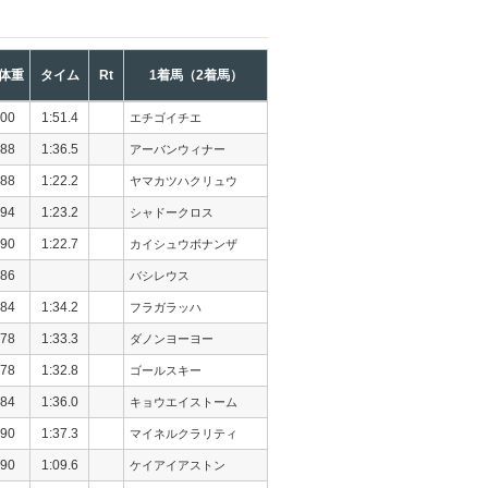
体重
タイム
Rt
1着馬（2着馬）
00
1:51.4
エチゴイチエ
88
1:36.5
アーバンウィナー
88
1:22.2
ヤマカツハクリュウ
94
1:23.2
シャドークロス
90
1:22.7
カイシュウボナンザ
86
バシレウス
84
1:34.2
フラガラッハ
78
1:33.3
ダノンヨーヨー
78
1:32.8
ゴールスキー
84
1:36.0
キョウエイストーム
90
1:37.3
マイネルクラリティ
90
1:09.6
ケイアイアストン