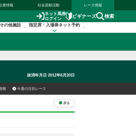
企業情報
社会貢献活動
レース情報
ネット馬券
検索
ビギナーズ
ログイン
その他施設
指定席・入場券ネット予約
抹消年月日 2012年6月20日
情報
今週の注目レース
戻る