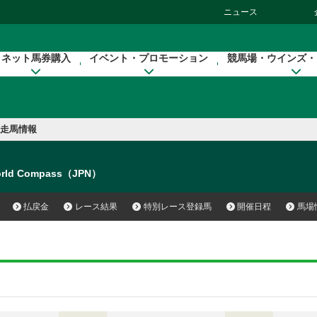
ニュース
ネット馬券購入
イベント・プロモーション
競馬場・ウインズ・
走馬情報
rld Compass（JPN）
払戻金
レース結果
特別レース登録馬
開催日程
馬場