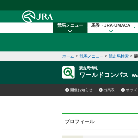
本文へ移動する
競馬メニュー
馬券・JRA-UMACA
ホーム
>
競馬メニュー
>
競走馬検索
>
競
競走馬情報
ワールドコンパス
Wo
開催お知らせ
出馬表
オッズ
プロフィール