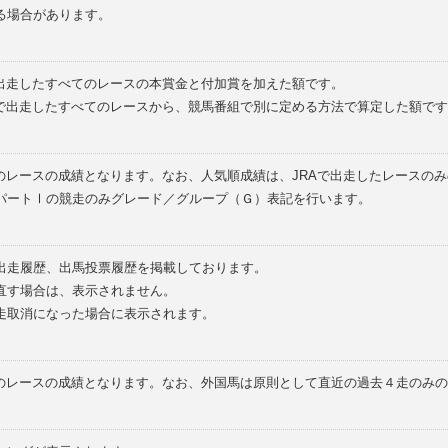
る場合があります。
で出走したすべてのレースの本賞金と付加賞を加えた額です。
外で出走したすべてのレースから、競馬番組で別に定める方法で算定した額です
のレースの成績となります。なお、人気順成績は、JRAで出走したレースの
パートⅠの競走のみグレード／グループ（Ｇ）表記を行います。
の出走履歴、出馬投票履歴を掲載しております。
直す場合は、表示されません。
走取消になった場合に表示されます。
てのレースの成績となります。なお、外国馬は原則として直近の過去４走のみ