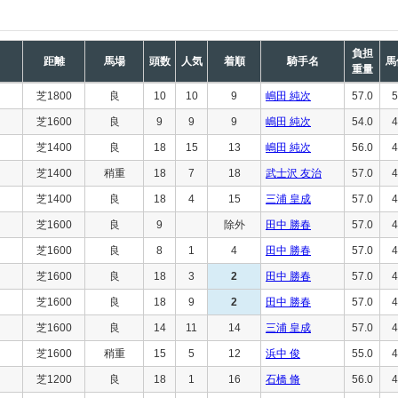
負担
距離
馬場
頭数
人気
着順
騎手名
馬
重量
芝1800
良
10
10
9
嶋田 純次
57.0
5
芝1600
良
9
9
9
嶋田 純次
54.0
4
芝1400
良
18
15
13
嶋田 純次
56.0
4
芝1400
稍重
18
7
18
武士沢 友治
57.0
4
芝1400
良
18
4
15
三浦 皇成
57.0
4
芝1600
良
9
除外
田中 勝春
57.0
4
芝1600
良
8
1
4
田中 勝春
57.0
4
芝1600
良
18
3
2
田中 勝春
57.0
4
芝1600
良
18
9
2
田中 勝春
57.0
4
芝1600
良
14
11
14
三浦 皇成
57.0
4
芝1600
稍重
15
5
12
浜中 俊
55.0
4
芝1200
良
18
1
16
石橋 脩
56.0
4