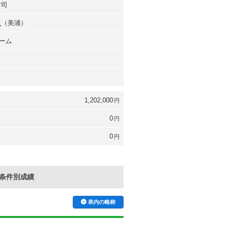
方司
久
（美浦）
ーム
1,202,000
円
0
円
0
円
条件別成績
表内の略称