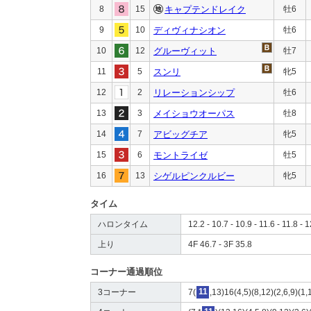
8
15
キャプテンドレイク
牡6
9
10
ディヴィナシオン
牡6
10
12
グルーヴィット
牡7
11
5
スンリ
牝5
12
2
リレーションシップ
牡6
13
3
メイショウオーパス
牡8
14
7
アビッグチア
牝5
15
6
モントライゼ
牡5
16
13
シゲルピンクルビー
牝5
タイム
ハロンタイム
12.2 - 10.7 - 10.9 - 11.6 - 11.8 - 
上り
4F 46.7 - 3F 35.8
コーナー通過順位
3コーナー
7(
11
,13)16(4,5)(8,12)(2,6,9)(1,