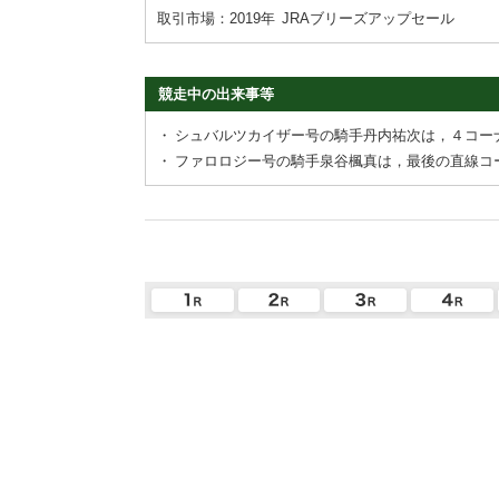
取引市場：2019年
JRAブリーズアップセール
競走中の出来事等
・
シュバルツカイザー号の騎手丹内祐次は，４コー
・
ファロロジー号の騎手泉谷楓真は，最後の直線コ