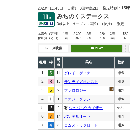
15時
発走時刻：
2023年11月5日（日曜） 3回福島2日
みちのくステークス
3歳以上
オープン
（国際）（特指）
別定
本賞金
（万円）
1着
2,300
2着
920
3着
580
付加賞
（万円）
1着
34.3
2着
9.8
3着
4.9
レース映像
PLAY
馬
着順
枠
馬名
性齢
番
1
11
グレイトゲイナー
牡6
2
16
サンライズオネスト
牡6
3
9
ファロロジー
牝4
4
1
エナジーグラン
牡4
5
4
シュバルツカイザー
せん5
6
14
バンデルオーラ
牡4
7
8
コムストックロード
牝4