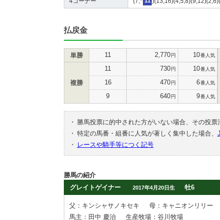
4コーナー
(7,*
11
)(13,16)(4,5,8)(9,12)(2,6
払戻金
11
2,770
10
単勝
円
番人気
11
730
10
円
番人気
16
470
6
複勝
円
番人気
9
640
9
円
番人気
・
勝馬投票に的中された方がいない場合、その投票
・
特定の馬番・組番に人気が著しく集中した場合、
・
レースや騎手等につく記号
勝馬の紹介
グレイトゲイナー
牡6
2017年4月20日生
父：キンシャサノキセキ
母：キャニオンリリー
馬主：田中 慶治
生産牧場：谷川牧場