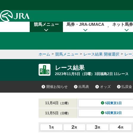
本文へ移動する
競馬メニュー
馬券・JRA-UMACA
ネット馬券
ホーム
>
競馬メニュー
>
レース結果 開催選択
>
レー
レース結果
2023年11月5日（日曜）3回福島2日 11レース
開催お知らせ
出馬表
オッズ
払戻金
11月4日
5回東京1日
（土曜）
11月5日
5回東京2日
（日曜）