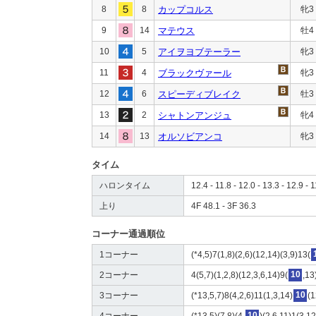
8
8
カップコルス
牝3
9
14
マテウス
牡4
10
5
アイヲヨブテーラー
牝3
11
4
ブラックヴァール
牝3
12
6
スピーディブレイク
牡3
13
2
シャトンアンジュ
牝4
14
13
オルソビアンコ
牝3
タイム
ハロンタイム
12.4 - 11.8 - 12.0 - 13.3 - 12.9 - 1
上り
4F 48.1 - 3F 36.3
コーナー通過順位
1コーナー
(*4,5)7(1,8)(2,6)(12,14)(3,9)13(
2コーナー
4(5,7)(1,2,8)(12,3,6,14)9(
10
,13
3コーナー
(*13,5,7)8(4,2,6)11(1,3,14)
10
(1
4コーナー
(*13,5)(7,8)(4,
10
)(2,6,11)1(3,1