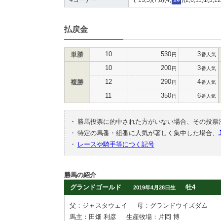
払戻金
10
530
3
単勝
円
番人気
10
200
3
円
番人気
12
290
4
複勝
円
番人気
11
350
6
円
番人気
・
勝馬投票に的中された方がいない場合、その投票
・
特定の馬番・組番に人気が著しく集中した場合、
・
レースや騎手等につく記号
勝馬の紹介
グランドゴールド
牡4
2019年4月28日生
父：ジャスタウェイ
母：グランドウイズダム
馬主：田畑 利彦
生産牧場：片岡 博