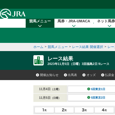
本文へ移動する
競馬メニュー
馬券・JRA-UMACA
ネット馬券
ホーム
>
競馬メニュー
>
レース結果 開催選択
>
レー
レース結果
2023年11月5日（日曜）3回福島2日 9レース
開催お知らせ
出馬表
オッズ
払戻金
11月4日
5回東京1日
（土曜）
11月5日
5回東京2日
（日曜）