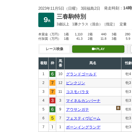
14時
発走時刻：
2023年11月5日（日曜） 3回福島2日
三春駒特別
3歳以上
1勝クラス
（混合）［指定］
定量
本賞金
（万円）
1着
1,110
2着
440
3着
280
付加賞
（万円）
1着
41.3
2着
11.8
3着
5.9
レース映像
PLAY
馬
着順
枠
馬名
性齢
番
1
10
グランドゴールド
牡4
2
12
ピンクジン
牝3
3
11
コスモバラタ
牡3
4
3
マイネルカンパーナ
牡3
5
9
アウサンガテ
牡6
6
7
フェスティヴビーム
牡3
7
1
ボーンイングランデ
牡3