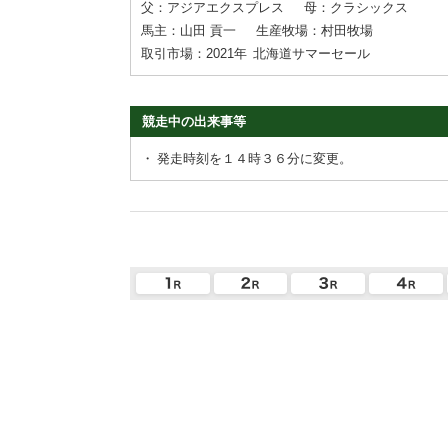
父：アジアエクスプレス
母：クラシックス
馬主：山田 貢一
生産牧場：村田牧場
取引市場：2021年
北海道サマーセール
競走中の出来事等
・
発走時刻を１４時３６分に変更。