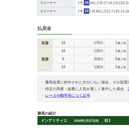
3コーナー
(*6,
16
)4(1,2,9)-(7,14,12)-(10,3)
4コーナー
(*6,
16
)-(4,9)(1,2)12,7-(10,14,3
払戻金
16
170
1
単勝
円
番人気
16
120
1
円
番人気
6
310
5
複勝
円
番人気
12
130
2
円
番人気
・
勝馬投票に的中された方がいない場合、その投票
・
特定の馬番・組番に人気が著しく集中した場合、
・
レースや騎手等につく記号
勝馬の紹介
ドンアミティエ
牡3
2020年1月27日生