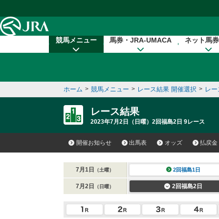
本文へ移動する
競馬メニュー
馬券・JRA-UMACA
ネット馬券
ホーム
>
競馬メニュー
>
レース結果 開催選択
>
レー
レース結果
2023年7月2日（日曜）2回福島2日 9レース
開催お知らせ
出馬表
オッズ
払戻金
7月1日
2回福島1日
（土曜）
7月2日
2回福島2日
（日曜）