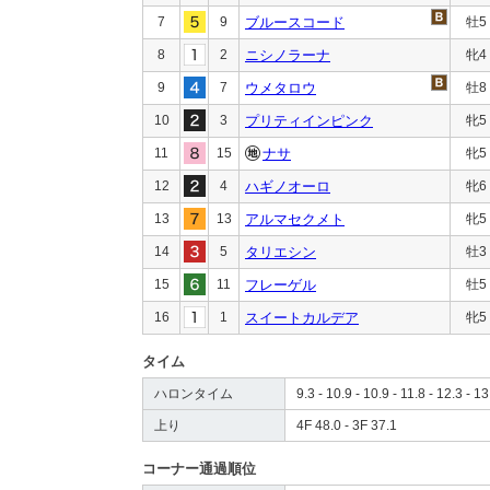
7
9
ブルースコード
牡5
8
2
ニシノラーナ
牝4
9
7
ウメタロウ
牡8
10
3
プリティインピンク
牝5
11
15
ナサ
牝5
12
4
ハギノオーロ
牝6
13
13
アルマセクメト
牝5
14
5
タリエシン
牡3
15
11
フレーゲル
牡5
16
1
スイートカルデア
牝5
タイム
ハロンタイム
9.3 - 10.9 - 10.9 - 11.8 - 12.3 - 13
上り
4F 48.0 - 3F 37.1
コーナー通過順位