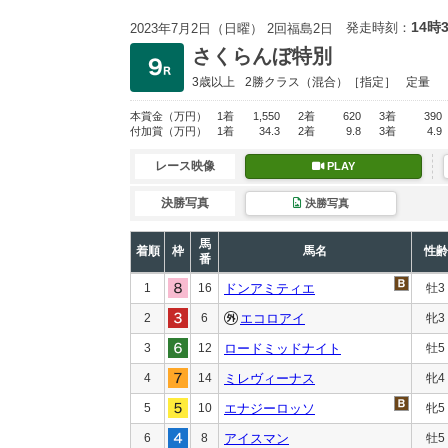
14時
発走時刻：
2023年7月2日（日曜） 2回福島2日
さくらんぼ特別
3歳以上
2勝クラス
（混合）［指定］
定量
本賞金
（万円）
1着
1,550
2着
620
3着
390
付加賞
（万円）
1着
34.3
2着
9.8
3着
4.9
レース映像
PLAY
決勝写真
決勝写真
馬
着順
枠
馬名
性齢
番
1
16
ドンアミティエ
牡3
2
6
エコロアイ
牝3
3
12
ロードミッドナイト
牡5
4
14
ミレヴィーナス
牝4
5
10
エナジーロッソ
牝5
6
8
アイスマン
牡5