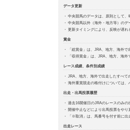
データ更新
・
中央競馬のデータは、原則として、
・
中央競馬以外（海外・地方等）のデ
・
更新タイミングにより、反映が遅れ
賞金
・
「総賞金」は、JRA、地方、海外
・
「収得賞金」は、JRA、地方、海
レース成績、条件別成績
・
JRA、地方、海外で出走したすべて
・
海外重賞競走の格付けについては、
出走・出馬投票履歴
・
過去16開催日のJRAのレースのみ
・
開催中止などにより出馬投票をやり
・
「※取消」は、馬番号を付す前に出
出走レース