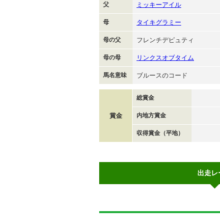
父
ミッキーアイル
母
タイキグラミー
母の父
フレンチデピュティ
母の母
リンクスオブタイム
馬名意味
ブルースのコード
総賞金
賞金
内地方賞金
収得賞金（平地）
出走レ