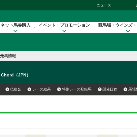
ニュース
ネット馬券購入
イベント・プロモーション
競馬場・ウインズ・
走馬情報
s Chord（JPN）
払戻金
レース結果
特別レース登録馬
開催日程
馬場