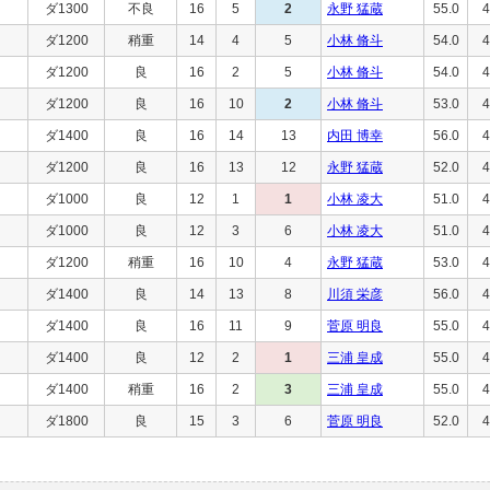
ダ1300
不良
16
5
2
永野 猛蔵
55.0
4
ダ1200
稍重
14
4
5
小林 脩斗
54.0
4
ダ1200
良
16
2
5
小林 脩斗
54.0
4
ダ1200
良
16
10
2
小林 脩斗
53.0
4
ダ1400
良
16
14
13
内田 博幸
56.0
4
ダ1200
良
16
13
12
永野 猛蔵
52.0
4
ダ1000
良
12
1
1
小林 凌大
51.0
4
ダ1000
良
12
3
6
小林 凌大
51.0
4
ダ1200
稍重
16
10
4
永野 猛蔵
53.0
4
ダ1400
良
14
13
8
川須 栄彦
56.0
4
ダ1400
良
16
11
9
菅原 明良
55.0
4
ダ1400
良
12
2
1
三浦 皇成
55.0
4
ダ1400
稍重
16
2
3
三浦 皇成
55.0
4
ダ1800
良
15
3
6
菅原 明良
52.0
4