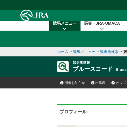
本文へ移動する
競馬メニュー
馬券・JRA-UMACA
ホーム
>
競馬メニュー
>
競走馬検索
>
競
競走馬情報
ブルースコード
Blue
開催お知らせ
出馬表
オッズ
プロフィール