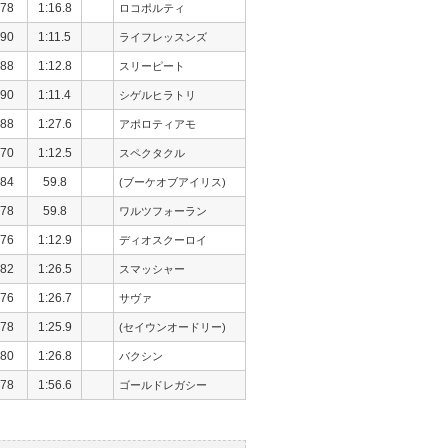
78
1:16.8
ロコポルティ
90
1:11.5
ライフレッスンズ
88
1:12.8
スリーピート
90
1:11.4
シゲルヒラトリ
88
1:27.6
アポロティアモ
70
1:12.5
スペクタクル
84
59.8
(ブーケオブアイリス)
78
59.8
ワルツフォーラン
76
1:12.9
ディオスクーロイ
82
1:26.5
スマッシャー
76
1:26.7
サヴァ
78
1:25.9
(セイウンオードリー)
80
1:26.8
バクシン
78
1:56.6
ゴールドレガシー