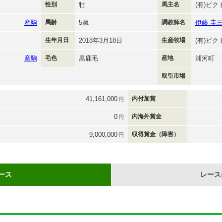
性別
牡
馬主名
(有)ビ
産駒
馬齢
5歳
調教師名
伊藤 圭
生年月日
2018年3月18日
生産牧場
(有)ビ
産駒
毛色
黒鹿毛
産地
浦河町
取引市場
41,161,000
内付加賞
円
0
内海外賞金
円
9,000,000
収得賞金（障害）
円
ース
レース