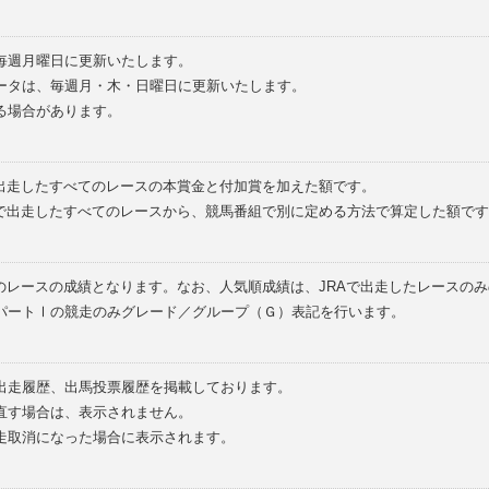
毎週月曜日に更新いたします。
ータは、毎週月・木・日曜日に更新いたします。
る場合があります。
で出走したすべてのレースの本賞金と付加賞を加えた額です。
外で出走したすべてのレースから、競馬番組で別に定める方法で算定した額です
のレースの成績となります。なお、人気順成績は、JRAで出走したレースの
パートⅠの競走のみグレード／グループ（Ｇ）表記を行います。
の出走履歴、出馬投票履歴を掲載しております。
直す場合は、表示されません。
走取消になった場合に表示されます。