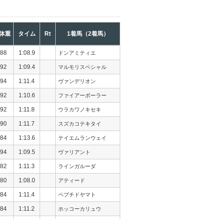
体重
タイム
Rt
1着馬（2着馬）
88
1:08.9
ドンアミティエ
92
1:09.4
マルモリスペシャル
94
1:11.4
ヴァンデリオン
92
1:10.6
ファイアーボーラー
92
1:11.8
ウラカワノキセキ
90
1:11.7
スズカコテキタイ
84
1:13.6
テイエムランウェイ
94
1:09.5
ヴァリアント
82
1:11.3
ラインガルーダ
80
1:08.0
アティード
84
1:11.4
ペプチドヤマト
84
1:11.2
ホッコーカリュウ