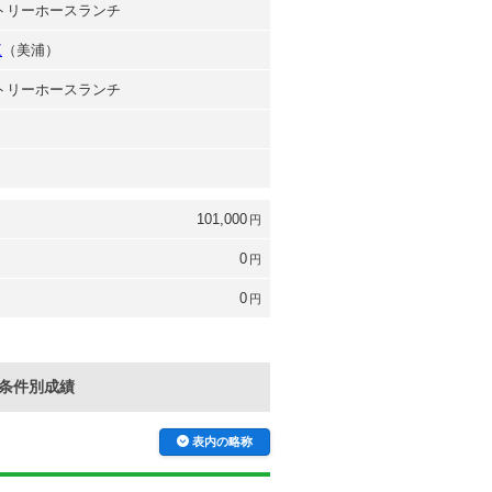
クトリーホースランチ
三
（美浦）
クトリーホースランチ
101,000
円
0
円
0
円
条件別成績
表内の略称