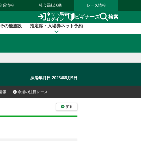
企業情報
社会貢献活動
レース情報
ネット馬券
検索
ビギナーズ
ログイン
その他施設
指定席・入場券ネット予約
抹消年月日 2023年8月9日
情報
今週の注目レース
戻る