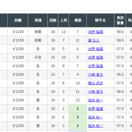
負担
距離
馬場
頭数
人気
着順
騎手名
馬
重量
ダ1150
稍重
16
12
7
永野 猛蔵
58.0
4
ダ1150
稍重
16
7
11
黛 弘人
58.0
4
ダ1200
良
16
5
4
永野 猛蔵
57.0
4
ダ1200
不良
15
10
5
永野 猛蔵
57.0
4
ダ1200
良
16
9
7
永野 猛蔵
57.0
4
ダ1200
良
15
7
4
小林 凌大
56.0
4
ダ1200
良
16
6
14
横山 武史
57.0
4
ダ1150
良
16
3
11
小林 凌大
56.0
4
ダ1200
重
16
3
12
福永 祐一
57.0
4
ダ1150
良
16
1
3
永野 猛蔵
57.0
4
ダ1200
良
16
2
3
福永 祐一
57.0
4
ダ1200
重
16
2
3
福永 祐一
57.0
4