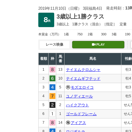
13
発走時刻：
2019年11月10日（日曜） 3回福島4日
3歳以上1勝クラス
3歳以上
1勝クラス
（混合）［指定］
定量
本賞金
（万円）
1着
750
2着
300
3着
190
レース映像
PLAY
馬
着順
枠
馬名
性齢
番
1
13
テイエムクロムシャ
牡3
2
10
テイエムギフテッド
牡4
3
5
モズエロイコ
牡3
4
11
ユノディエール
牡5
5
2
ハイクアウト
せん
6
1
ゴールドフレーム
せん
7
14
アイアス
せん
8
6
ロジポルカ
牡3