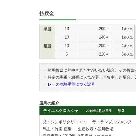
払戻金
13
290
1
単勝
円
番人気
13
140
1
円
番人気
10
200
4
複勝
円
番人気
5
220
5
円
番人気
・
勝馬投票に的中された方がいない場合、その投票
・
特定の馬番・組番に人気が著しく集中した場合、
・
レースや騎手等につく記号
勝馬の紹介
テイエムクロムシャ
牡3
2016年2月23日生
父：シンボリクリスエス
母：ランブルジャンヌ
馬主：竹園 正繼
生産牧場：谷川牧場
取引市場：2017年
北海道サマーセール