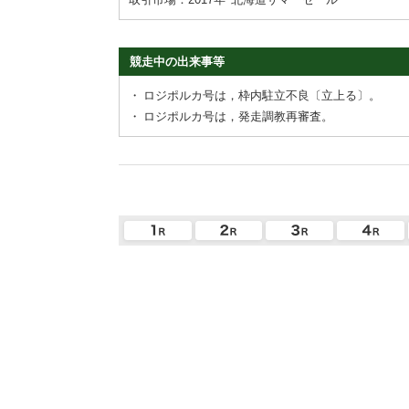
競走中の出来事等
・
ロジポルカ号は，枠内駐立不良〔立上る〕。
・
ロジポルカ号は，発走調教再審査。