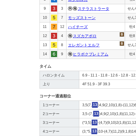
9
3
ステラストラータ
せん
10
7
モッズストーン
せん
11
12
ハイチーズ
牡4
12
4
スズカアポロ
牡8
13
8
エレガントエルフ
せん
14
9
ヒラボクプレミアム
牡4
タイム
ハロンタイム
6.9 - 11.1 - 11.8 - 12.6 - 12.8 - 12
上り
4F 51.9 - 3F 39.3
コーナー通過順位
1コーナー
3,5(7,
13
)4,9(2,10)(1,8)-(11,12)
2コーナー
3,5-(7,
13
)4,9(2,10)(1,8)(11,12)-
3コーナー
(*3,5)
13
-(4,7)(9,10)2(1,8)(11,1
4コーナー
(3,*5,
13
)10-(4,7)(11,2)(9,1,8)1