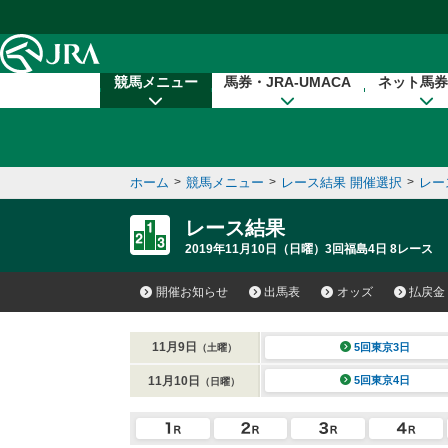
本文へ移動する
競馬メニュー
馬券・JRA-UMACA
ネット馬券
ホーム
>
競馬メニュー
>
レース結果 開催選択
>
レー
レース結果
2019年11月10日（日曜）3回福島4日 8レース
開催お知らせ
出馬表
オッズ
払戻金
11月9日
5回東京3日
（土曜）
11月10日
5回東京4日
（日曜）