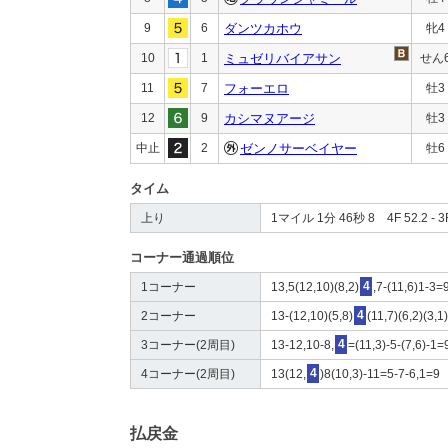
9
6
ダンツカホウ
牝4
10
1
ミュゼリバイアサン
せん
11
7
フォーエロ
牡3
12
9
カシマヌアージ
牡3
中止
2
ゼンノサーベイヤー
牡6
タイム
上り
1マイル 1分 46秒 8 4F 52.2 - 3F
コーナー通過順位
1コーナー
13,5(12,10)(8,2)
4
,7-(11,6)1-3=
2コーナー
13-(12,10)(5,8)
4
(11,7)(6,2)(3,1
3コーナー(2周目)
13-12,10-8,
4
=(11,3)-5-(7,6)-1=
4コーナー(2周目)
13(12,
4
)8(10,3)-11=5-7-6,1=9
払戻金