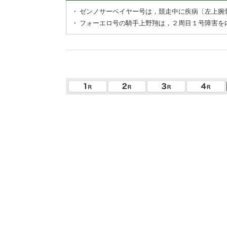
・
ゼンノサーベイヤー号は，競走中に疾病〔左上腕
・
フォーエロ号の騎手上野翔は，２周目１号障害を