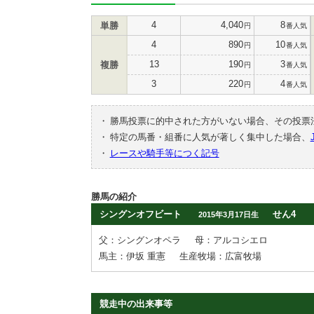
4
4,040
8
単勝
円
番人気
4
890
10
円
番人気
13
190
3
複勝
円
番人気
3
220
4
円
番人気
・
勝馬投票に的中された方がいない場合、その投票
・
特定の馬番・組番に人気が著しく集中した場合、
・
レースや騎手等につく記号
勝馬の紹介
シングンオフビート
せん4
2015年3月17日生
父：シングンオペラ
母：アルコシエロ
馬主：伊坂 重憲
生産牧場：広富牧場
競走中の出来事等