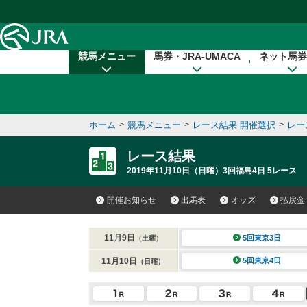
本文へ移動する
競馬メニュー
馬券・JRA-UMACA
ネット馬券
ホーム
>
競馬メニュー
>
レース結果 開催選択
>
レー
レース結果
2019年11月10日（日曜）3回福島4日 5レース
開催お知らせ
出馬表
オッズ
払戻金
11月9日
5回東京3日
（土曜）
11月10日
5回東京4日
（日曜）