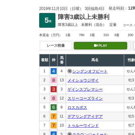
12
発走時刻：
2019年11月10日（日曜） 3回福島4日
障害3歳以上未勝利
障害3歳以上
未勝利
（混合）
定量
コース
本賞金
（万円）
1着
780
2着
310
3着
200
レース映像
PLAY
馬
着順
枠
馬名
性齢
番
1
4
シングンオフビート
せん
2
13
メイショウジザイ
牡3
3
3
ゲインスプレマシー
せん
4
12
スリーコーズライン
牡3
5
8
ロスカボス
せん
6
11
デアリングアイデア
牡5
7
10
トゥルーウインド
牡7
8
5
クラウンジャミール
牡4