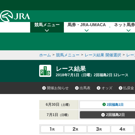
本文へ移動する
競馬メニュー
馬券・JRA-UMACA
ネット馬券
ホーム
>
競馬メニュー
>
レース結果 開催選択
>
レー
レース結果
2018年7月1日（日曜）2回福島2日 12レース
開催お知らせ
出馬表
オッズ
払戻金
6月30日
2回福島1日
（土曜）
7月1日
2回福島2日
（日曜）