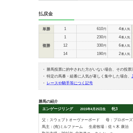
払戻金
1
610
4
単勝
円
番人気
1
230
4
円
番人気
12
330
6
複勝
円
番人気
14
190
2
円
番人気
・
勝馬投票に的中された方がいない場合、その投票
・
特定の馬番・組番に人気が著しく集中した場合、
・
レースや騎手等につく記号
勝馬の紹介
エンゲージリング
牝3
2015年4月25日生
父：スウェプトオーヴァーボード
母：プロポーズ
馬主：(有)ミルファーム
生産牧場：佐々木 康治