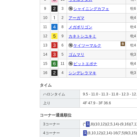
9
3
シャイニングカフェ
牡6
10
2
アーガマ
牝4
11
8
メガポリゴン
牡4
12
9
カネトシユキミ
牝4
13
6
ケイツーマルク
牡4
14
5
ゴムマリ
牝3
15
11
ビットエポナ
牝4
16
4
シンデレラマキ
牝3
タイム
ハロンタイム
9.5 - 11.0 - 11.3 - 11.8 - 12.3 - 12
上り
4F 47.9 - 3F 36.6
コーナー通過順位
3コーナー
(*
1
,8)(10,12)(2,5,14)-(9,16)(7,1
4コーナー
1
(8,10,12)(2,14)-16(7,5)9(3,15