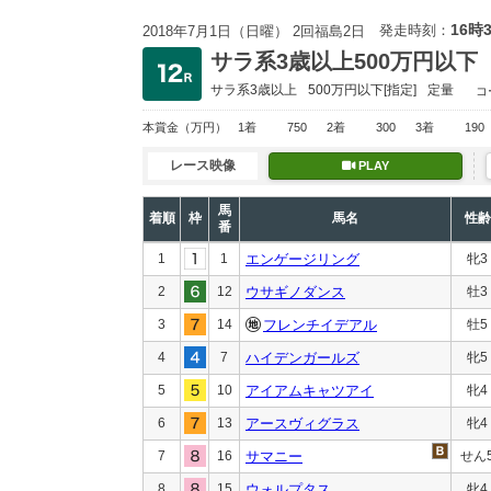
16時
発走時刻：
2018年7月1日（日曜） 2回福島2日
サラ系3歳以上500万円以下
サラ系3歳以上
500万円以下
[指定]
定量
コ
本賞金
（万円）
1着
750
2着
300
3着
190
レース映像
PLAY
馬
着順
枠
馬名
性齢
番
1
1
エンゲージリング
牝3
2
12
ウサギノダンス
牡3
3
14
フレンチイデアル
牡5
4
7
ハイデンガールズ
牝5
5
10
アイアムキャツアイ
牝4
6
13
アースヴィグラス
牝4
7
16
サマニー
せん
8
15
ウォルプタス
牝4