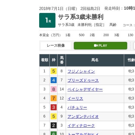
10時
発走時刻：
2018年7月1日（日曜） 2回福島2日
サラ系3歳未勝利
サラ系3歳
未勝利
牝［指定］
馬齢
コース
本賞金
（万円）
1着
500
2着
200
3着
130
レース映像
PLAY
馬
着順
枠
馬名
性齢
番
1
8
フジノシャイン
牝3
2
7
ブリーズドゥース
牝3
3
14
ペイシャデザイヤー
牝3
4
12
イーリス
牝3
5
4
パチュリー
牝3
6
9
アンダンテバイオ
牝3
7
3
イディナローク
牝3
8
10
トーアカグヤヒメ
牝3