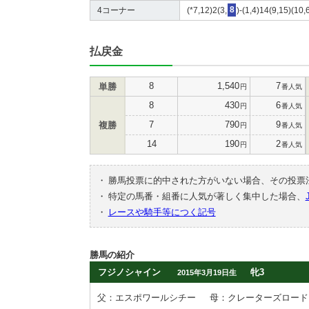
4コーナー
(*7,12)2(3,
8
)-(1,4)14(9,15)(10
払戻金
8
1,540
7
単勝
円
番人気
8
430
6
円
番人気
7
790
9
複勝
円
番人気
14
190
2
円
番人気
・
勝馬投票に的中された方がいない場合、その投票
・
特定の馬番・組番に人気が著しく集中した場合、
・
レースや騎手等につく記号
勝馬の紹介
フジノシャイン
牝3
2015年3月19日生
父：エスポワールシチー
母：クレーターズロード