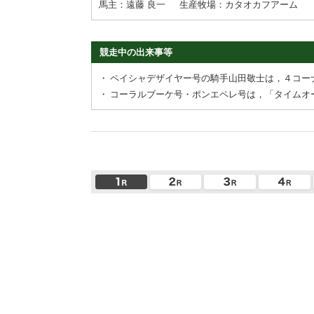
馬主：遠藤 良一
生産牧場：カタオカフアーム
競走中の出来事等
・
ペイシャデザイヤー号の騎手山田敬士は，４コー
・
コーラルブーケ号・ポンエペレ号は，「タイムオ