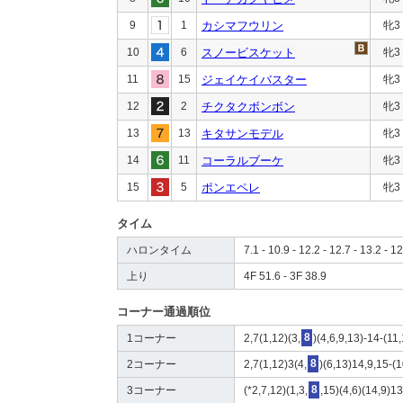
9
1
カシマフウリン
牝3
10
6
スノービスケット
牝3
11
15
ジェイケイバスター
牝3
12
2
チクタクボンボン
牝3
13
13
キタサンモデル
牝3
14
11
コーラルブーケ
牝3
15
5
ポンエペレ
牝3
タイム
ハロンタイム
7.1 - 10.9 - 12.2 - 12.7 - 13.2 - 12
上り
4F 51.6 - 3F 38.9
コーナー通過順位
1コーナー
2,7(1,12)(3,
8
)(4,6,9,13)-14-(11
2コーナー
2,7(1,12)3(4,
8
)(6,13)14,9,15-(
3コーナー
(*2,7,12)(1,3,
8
,15)(4,6)(14,9)1