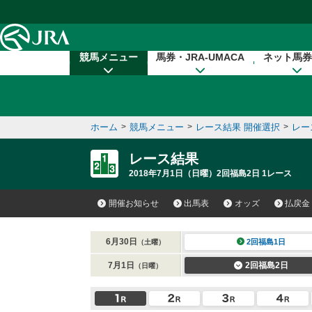
本文へ移動する
競馬メニュー
馬券・JRA-UMACA
ネット馬券
ホーム
>
競馬メニュー
>
レース結果 開催選択
>
レー
レース結果
2018年7月1日（日曜）2回福島2日 1レース
開催お知らせ
出馬表
オッズ
払戻金
6月30日
2回福島1日
（土曜）
7月1日
2回福島2日
（日曜）