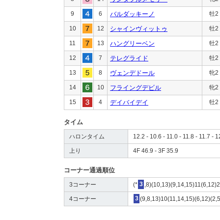
9
6
バルダッキーノ
牡2
10
12
シャインヴィットゥ
牡2
11
13
ハングリーベン
牡2
12
7
テレグライド
牡2
13
8
ヴェンデドール
牝2
14
10
フライングデビル
牝2
15
4
デイバイデイ
牡2
タイム
ハロンタイム
12.2 - 10.6 - 11.0 - 11.8 - 11.7 - 1
上り
4F 46.9 - 3F 35.9
コーナー通過順位
3コーナー
(*
3
,8)(10,13)(9,14,15)11(6,12)
4コーナー
3
(9,8,13)10(11,14,15)(6,12)(2,