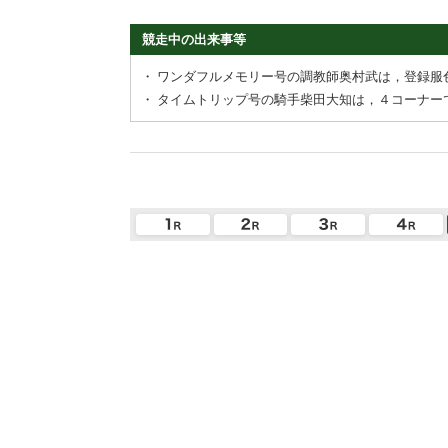
競走中の出来事等
・
ワンダフルメモリー号の調教師奥村武は，登録服
・
タイムトリップ号の騎手柴田大知は，４コーナー