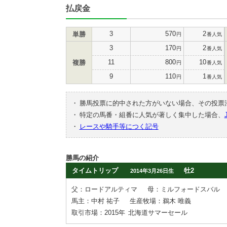
払戻金
3
570
2
単勝
円
番人気
3
170
2
円
番人気
11
800
10
複勝
円
番人気
9
110
1
円
番人気
・
勝馬投票に的中された方がいない場合、その投票
・
特定の馬番・組番に人気が著しく集中した場合、
・
レースや騎手等につく記号
勝馬の紹介
タイムトリップ
牡2
2014年3月26日生
父：ロードアルティマ
母：ミルフォードスバル
馬主：中村 祐子
生産牧場：鵜木 唯義
取引市場：2015年
北海道サマーセール