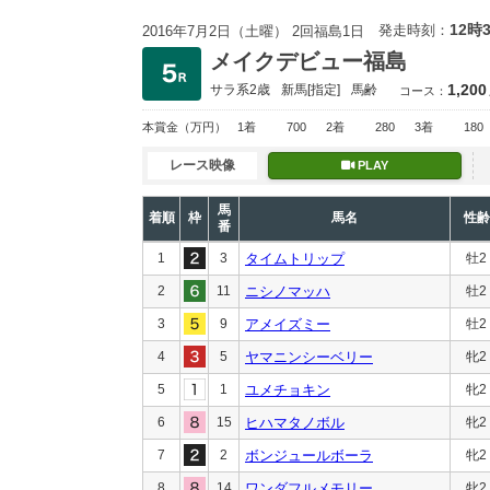
12時
発走時刻：
2016年7月2日（土曜） 2回福島1日
メイクデビュー福島
1,200
サラ系2歳
新馬
[指定]
馬齢
コース：
本賞金
（万円）
1着
700
2着
280
3着
180
レース映像
PLAY
馬
着順
枠
馬名
性齢
番
1
3
タイムトリップ
牡2
2
11
ニシノマッハ
牡2
3
9
アメイズミー
牡2
4
5
ヤマニンシーベリー
牝2
5
1
ユメチョキン
牝2
6
15
ヒハマタノボル
牝2
7
2
ボンジュールボーラ
牝2
8
14
ワンダフルメモリー
牝2