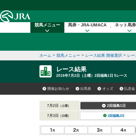
本文へ移動する
競馬メニュー
馬券・JRA-UMACA
ネット馬券
ホーム
>
競馬メニュー
>
レース結果 開催選択
>
レー
レース結果
2016年7月2日（土曜）2回福島1日 5レース
開催お知らせ
出馬表
オッズ
払戻金
7月2日
2回福島1日
（土曜）
7月3日
2回福島2日
（日曜）