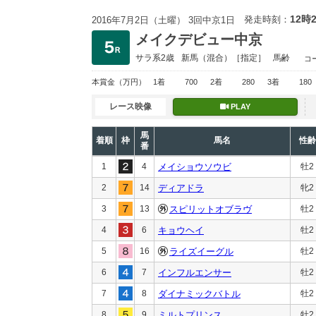
12時
発走時刻：
2016年7月2日（土曜） 3回中京1日
メイクデビュー中京
サラ系2歳
新馬
（混合）［指定］
馬齢
コ
本賞金
（万円）
1着
700
2着
280
3着
180
レース映像
PLAY
馬
着順
枠
馬名
性齢
番
1
4
メイショウソウビ
牡2
2
14
ディアドラ
牝2
3
13
スピリットオブラヴ
牡2
4
6
キョウヘイ
牡2
5
16
ライズイーグル
牡2
6
7
インフルエンサー
牡2
7
8
ダイナミックバトル
牡2
8
9
ミルトプリンス
牡2