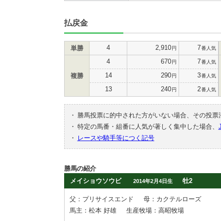
払戻金
4
2,910
7
単勝
円
番人気
4
670
7
円
番人気
14
290
3
複勝
円
番人気
13
240
2
円
番人気
・
勝馬投票に的中された方がいない場合、その投票
・
特定の馬番・組番に人気が著しく集中した場合、
・
レースや騎手等につく記号
勝馬の紹介
メイショウソウビ
牡2
2014年2月4日生
父：プリサイスエンド
母：カクテルローズ
馬主：松本 好雄
生産牧場：高昭牧場