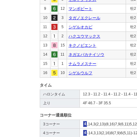
9
12
マンボビート
牡2
10
3
タガノエクレール
牡2
11
5
シゲルオカピ
牡2
12
2
ハクユウマックス
牡2
13
15
キクノビエント
牡2
14
11
ネガエバカナイソウ
牡2
15
1
ナムラメスナー
牡2
16
10
シゲルウルフ
牡2
タイム
ハロンタイム
12.3 - 11.2 - 11.4 - 11.2 - 11.4 - 1
上り
4F 46.7 - 3F 35.5
コーナー通過順位
3コーナー
4
,14,3(2,13)(8,16)7,9(6,11)5,1
4コーナー
4
-14,3,13(2,16)8(7,9)6(5,11)-1