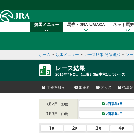
本文へ移動する
競馬メニュー
馬券・JRA-UMACA
ネット馬券
ホーム
>
競馬メニュー
>
レース結果 開催選択
>
レー
レース結果
2016年7月2日（土曜）3回中京1日 5レース
開催お知らせ
出馬表
オッズ
払戻金
7月2日
2回福島1日
（土曜）
7月3日
2回福島2日
（日曜）