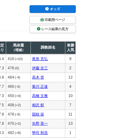
オッズ
印刷用ページ
レース結果の見方
推定
馬体重
単勝
調教師名
上り
人気
（増減）
6.4
416
尾形 充弘
9
(+10)
7.3
476
伊藤 圭三
2
(0)
6.8
464
高木 登
12
(-4)
7.7
460
菊川 正達
4
(-6)
7.3
450
高橋 文雅
10
(+4)
7.5
408
相沢 郁
7
(+2)
7.8
478
国枝 栄
11
(-6)
7.8
470
矢野 英一
13
(+2)
8.3
482
勢司 和浩
1
(+8)