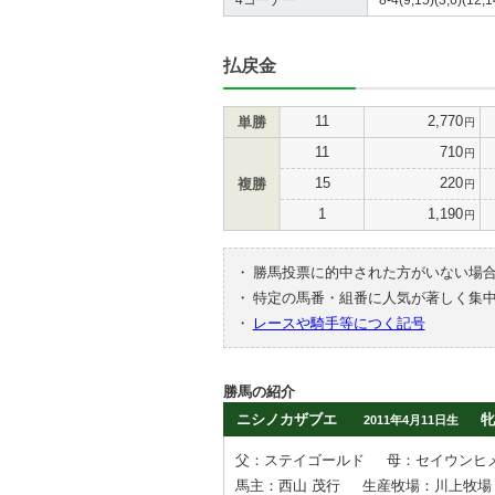
払戻金
11
2,770
単勝
円
11
710
円
15
220
複勝
円
1
1,190
円
・
勝馬投票に的中された方がいない場
・
特定の馬番・組番に人気が著しく集
・
レースや騎手等につく記号
勝馬の紹介
ニシノカザブエ
牝
2011年4月11日生
父：ステイゴールド
母：セイウンヒ
馬主：西山 茂行
生産牧場：川上牧場