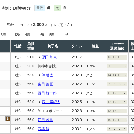
10時40分
走時刻：
天候
曇
芝
良
2,000
定］
馬齢
（芝・右）
コース：
メートル
3着
120
4着
69
5着
46
負担
コーナー
性齢
騎手名
タイム
着差
重量
通過順位
牝3
51.0
▲
原田 和真
2:01.7
3
16
16
15
9
牡3
56.0
御神本 訓史
2:02.0
3
１ 3/4
9
9
5
3
牡3
53.0
▲
伴 啓太
2:02.0
3
クビ
14
14
13
12
牡3
56.0
柴田 善臣
2:02.2
3
１ 1/2
8
8
3
2
牡3
56.0
西田 雄一郎
2:02.3
3
クビ
11
10
9
7
牡3
53.0
▲
石川 裕紀人
2:02.5
3
１ 1/4
12
10
9
5
牡3
56.0
M.エスポジート
2:02.8
3
１ 3/4
13
13
9
9
牡3
56.0
江田 照男
2:03.0
3
１ 1/4
10
10
13
13
牡3
56.0
石橋 脩
2:03.1
3
１／２
6
7
7
5