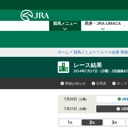
本文へ移動する
競馬メニュー
馬券・JRA-UMACA
ホーム
>
競馬メニュー
>
レース結果 開
レース結果
2014年7月27日（日曜）2回福島8
開催お知らせ
出馬表
オッズ
7月26日
2回
（土曜）
7月27日
2回
（日曜）