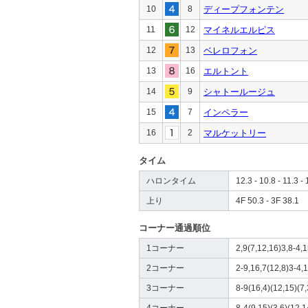
10
8
ディープフォンテン
11
12
マイネルエルピス
12
13
ベレロフォン
13
16
エルトント
14
9
シャトールージュ
15
7
インペラー
16
2
マルケットリー
タイム
ハロンタイム
12.3 - 10.8 - 11.3 - 
上り
4F 50.3 - 3F 38.1
コーナー通過順位
1コーナー
2,9(7,12,16)3,8-4,1
2コーナー
2-9,16,7(12,8)3-4,1
3コーナー
8-9(16,4)(12,15)(7,
4コーナー
8-4(9,15)(3,6)(12,1