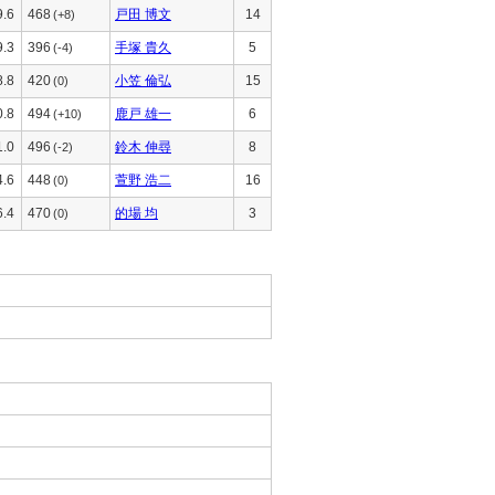
9.6
468
戸田 博文
14
(+8)
9.3
396
手塚 貴久
5
(-4)
8.8
420
小笠 倫弘
15
(0)
0.8
494
鹿戸 雄一
6
(+10)
1.0
496
鈴木 伸尋
8
(-2)
4.6
448
萱野 浩二
16
(0)
6.4
470
的場 均
3
(0)