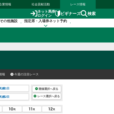
企業情報
社会貢献活動
レース情報
ネット馬券
検索
ビギナーズ
ログイン
その他施設
指定席・入場券ネット予約
情報
今週の注目レース
札幌1日
開催選択へ戻る
レース選択へ戻る
札幌2日