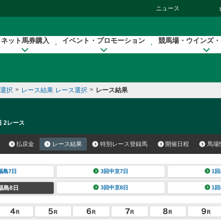
ニュース
ネット馬券購入
イベント・プロモーション
競馬場・ウインズ・
催選択
>
レース結果 レース選択
>
レース結果
日 2レース
払戻金
レース結果
特別レース登録馬
開催日程
馬場
福島7日
3回中京7日
1回
福島8日
3回中京8日
1回