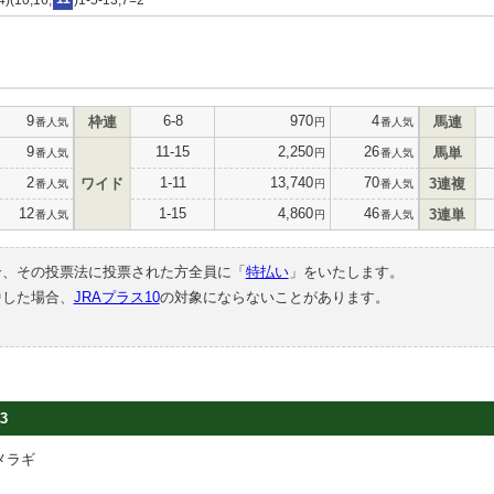
9
6-8
970
4
枠連
馬連
番人気
円
番人気
9
11-15
2,250
26
馬単
番人気
円
番人気
2
1-11
13,740
70
ワイド
3連複
番人気
円
番人気
12
1-15
4,860
46
3連単
番人気
円
番人気
合、その投票法に投票された方全員に「
特払い
」をいたします。
中した場合、
JRAプラス10
の対象にならないことがあります。
3
メラギ