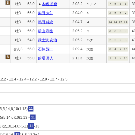
牡3
53.0
▲
木幡 初也
2:03.2
3
１／２
7
5
1
1
牡3
56.0
柴田 大知
2:04.0
3
５
3
5
5
7
牡3
56.0
嶋田 純次
2:04.7
3
４
14
14
16
14
牡3
56.0
横山 和生
2:05.2
4
３
3
3
3
9
牝3
54.0
武士沢 友治
2:05.2
4
ハナ
2
2
2
3
せん3
56.0
石神 深一
2:09.4
4
大差
3
4
7
15
牡3
56.0
的場 勇人
2:11.3
4
大差
1
1
9
16
12.2 - 12.4 - 12.4 - 12.2 - 12.9 - 12.7 - 12.5
5,5,14,6,10(1,13)
11
5(5,14,6)10(1,13)-
11
3)(2,10,14,6)(5,1)
11
-13
4)(10,16,
11
)1-5-13,7=2