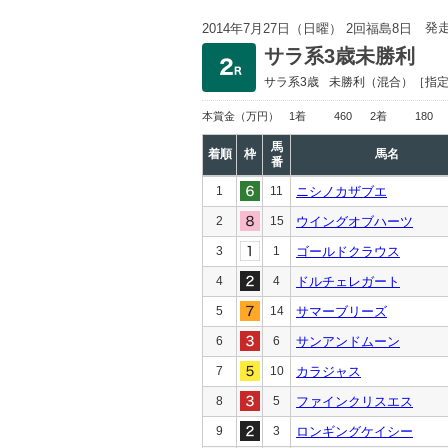
発
2014年7月27日（日曜） 2回福島8日
サラ系3歳未勝利
サラ系3歳
未勝利
（混合）［指
本賞金
（万円）
1着
460
2着
180
馬
着順
枠
馬名
番
1
11
ニシノカザブエ
2
15
ウイングオブハーツ
3
1
ゴールドクラウス
4
4
ドルチェレガート
5
14
サマーブリーズ
6
6
サンアンドムーン
7
10
カラジャス
8
5
ファインクリスエス
9
3
ロンギングケイシー