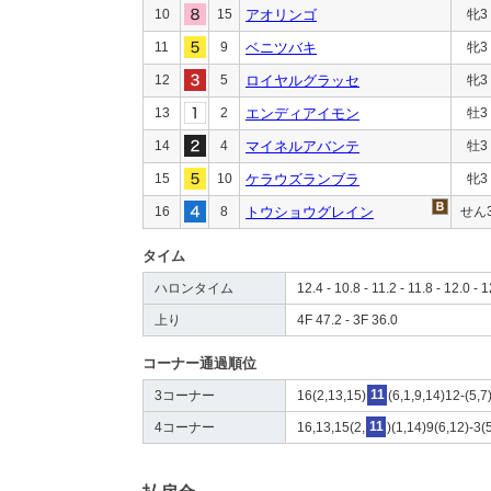
10
15
アオリンゴ
牝3
11
9
ベニツバキ
牝3
12
5
ロイヤルグラッセ
牝3
13
2
エンディアイモン
牡3
14
4
マイネルアバンテ
牡3
15
10
ケラウズランブラ
牝3
16
8
トウショウグレイン
せん
タイム
ハロンタイム
12.4 - 10.8 - 11.2 - 11.8 - 12.0 - 
上り
4F 47.2 - 3F 36.0
コーナー通過順位
3コーナー
16(2,13,15)
11
(6,1,9,14)12-(5,7
4コーナー
16,13,15(2,
11
)(1,14)9(6,12)-3(