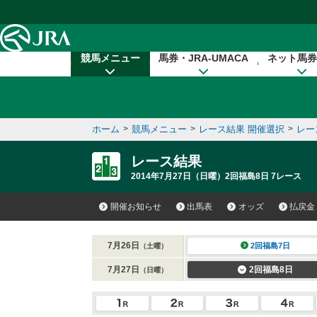
本文へ移動する
競馬メニュー
馬券・JRA-UMACA
ネット馬券
ホーム
>
競馬メニュー
>
レース結果 開催選択
>
レー
レース結果
2014年7月27日（日曜）2回福島8日 7レース
開催お知らせ
出馬表
オッズ
払戻金
7月26日
2回福島7日
（土曜）
7月27日
2回福島8日
（日曜）