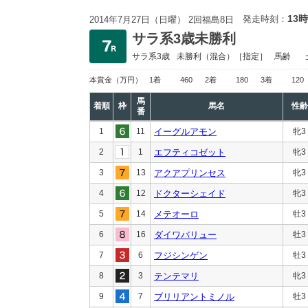
13時
発走時刻：
2014年7月27日（日曜） 2回福島8日
サラ系3歳未勝利
サラ系3歳
未勝利
（混合）［指定］
馬齢
本賞金
（万円）
1着
460
2着
180
3着
120
馬
着順
枠
馬名
性齢
番
1
11
イーグルアモン
牝3
2
1
エフティコゼット
牝3
3
13
アクアプリンセス
牝3
4
12
ドクターシェイド
牝3
5
14
メテオーロ
牡3
6
16
ダイワバリュー
牡3
7
6
フジシンゲン
牡3
8
3
テンテマリ
牝3
9
7
ブリリアントミノル
牡3