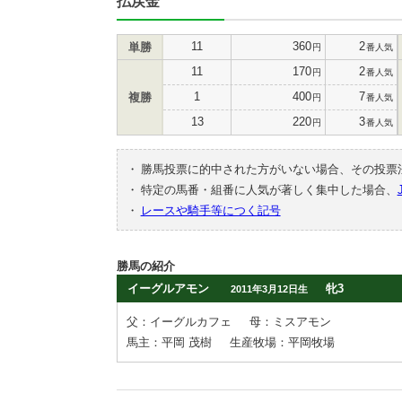
払戻金
11
360
2
単勝
円
番人気
11
170
2
円
番人気
1
400
7
複勝
円
番人気
13
220
3
円
番人気
・
勝馬投票に的中された方がいない場合、その投票
・
特定の馬番・組番に人気が著しく集中した場合、
・
レースや騎手等につく記号
勝馬の紹介
イーグルアモン
牝3
2011年3月12日生
父：イーグルカフェ
母：ミスアモン
馬主：平岡 茂樹
生産牧場：平岡牧場