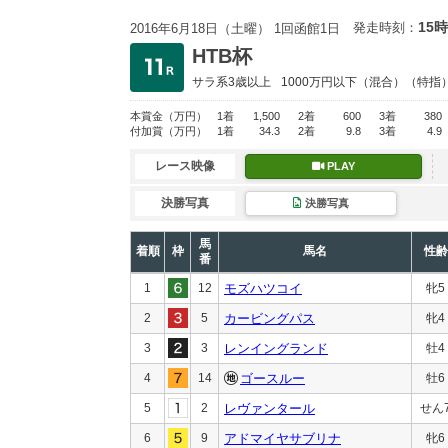
15時
発走時刻：
2016年6月18日（土曜） 1回函館1日
HTB杯
サラ系3歳以上
1000万円以下
（混合）（特指
本賞金
（万円）
1着
1,500
2着
600
3着
380
付加賞
（万円）
1着
34.3
2着
9.8
3着
4.9
レース映像
PLAY
決勝写真
決勝写真
馬
着順
枠
馬名
性齢
番
1
12
モズハツコイ
牝5
2
5
カービングパス
牝4
3
3
レンイングランド
牡4
4
14
ゴースルー
牡6
5
2
レヴァンタール
せん
6
9
アドマイヤサブリナ
牝6