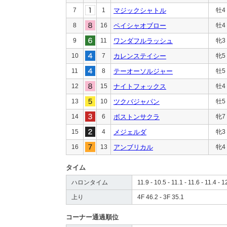
7
1
マジックシャトル
牡4
8
16
ペイシャオブロー
牡4
9
11
ワンダフルラッシュ
牝3
10
7
カレンステイシー
牝5
11
8
テーオーソルジャー
牡5
12
15
ナイトフォックス
牡4
13
10
ツクバジャパン
牡5
14
6
ボストンサクラ
牝7
15
4
メジェルダ
牝3
16
13
アンブリカル
牝4
タイム
ハロンタイム
11.9 - 10.5 - 11.1 - 11.6 - 11.4 - 1
上り
4F 46.2 - 3F 35.1
コーナー通過順位