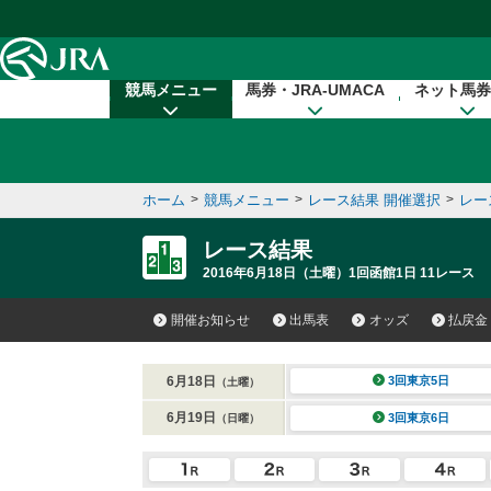
本文へ移動する
競馬メニュー
馬券・JRA-UMACA
ネット馬券
ホーム
>
競馬メニュー
>
レース結果 開催選択
>
レー
レース結果
2016年6月18日（土曜）1回函館1日 11レース
開催お知らせ
出馬表
オッズ
払戻金
6月18日
3回東京5日
（土曜）
6月19日
3回東京6日
（日曜）