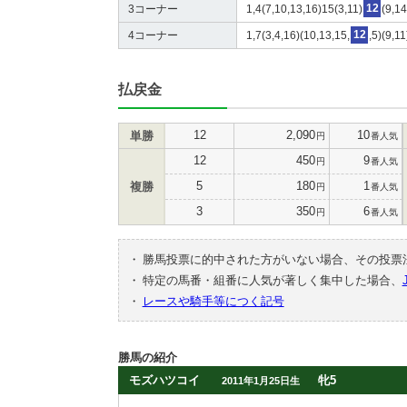
3コーナー
1,4(7,10,13,16)15(3,11)
12
(9,14
4コーナー
1,7(3,4,16)(10,13,15,
12
,5)(9,11
払戻金
12
2,090
10
単勝
円
番人気
12
450
9
円
番人気
5
180
1
複勝
円
番人気
3
350
6
円
番人気
・
勝馬投票に的中された方がいない場合、その投票
・
特定の馬番・組番に人気が著しく集中した場合、
・
レースや騎手等につく記号
勝馬の紹介
モズハツコイ
牝5
2011年1月25日生